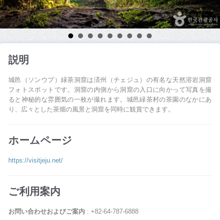
説明
城邑（ソンウプ）緑茶洞窟は済州（チェジュ）の有名な天然溶岩洞窟
フォトスポットです。洞窟の内側から洞窟の入口に向かって写真を撮
ると神秘的な雰囲気の一枚が撮れます。城邑緑茶村の茶園のなかにあ
り、広々とした茶畑の風景と洞窟を同時に観賞できます。
ホームページ
https://visitjeju.net/
ご利用案内
お問い合わせおよびご案内
: +82-64-787-6888