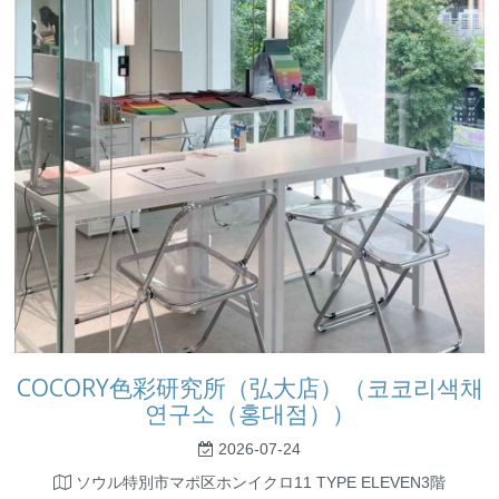
COCORY色彩研究所（弘大店）（코코리색채
연구소（홍대점））
2026-07-24
ソウル特別市マポ区ホンイクロ11 TYPE ELEVEN3階