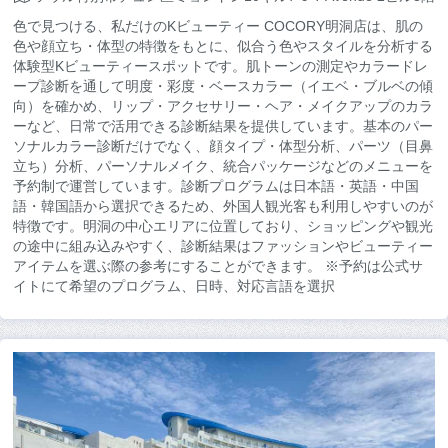
色で見つける、私だけのKビューティー COCORY明洞店は、肌の
色や顔立ち・体型の特徴をもとに、似合う色やスタイルを分析する
体験型Kビューティースポットです。肌トーンの測定やカラードレ
ープ診断を通して明度・彩度・ベースカラー（イエベ・ブルベの傾
向）を確かめ、リップ・アクセサリー・ヘア・メイクアップのカラ
ーなど、日常で活用できる診断結果を提供しています。基本のパー
ソナルカラー診断だけでなく、顔タイプ・体型分析、パーツ（目鼻
立ち）分析、パーソナルメイク、統合パッケージなどのメニューを
予約制で運営しています。診断プログラムは日本語・英語・中国
語・韓国語から選択できるため、外国人観光客も利用しやすいのが
特徴です。明洞の中心エリアに位置しており、ショッピングや観光
の途中に組み込みやすく、診断結果はファッションやビューティー
アイテムを選ぶ際の参考にすることができます。 ※予約は公式サ
イトにて希望のプログラム、日時、対応言語を選択