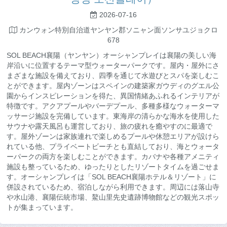
2026-07-16
カンウォン特別自治道ヤンヤン郡ソニャン面ソンサユジョクロ
678
SOL BEACH襄陽（ヤンヤン）オーシャンプレイは襄陽の美しい海
岸沿いに位置するテーマ型ウォーターパークです。屋内・屋外にさ
まざまな施設を備えており、四季を通じて水遊びとスパを楽しむこ
とができます。屋内ゾーンはスペインの建築家ガウディのグエル公
園からインスピレーションを得た、異国情緒あふれるインテリアが
特徴です。アクアプールやバーデプール、多種多様なウォーターマ
ッサージ施設を完備しています。東海岸の清らかな海水を使用した
サウナや露天風呂も運営しており、旅の疲れを癒やすのに最適で
す。屋外ゾーンは家族連れで楽しめるプールや休憩エリアが設けら
れている他、プライベートビーチとも直結しており、海とウォータ
ーパークの両方を楽しむことができます。カバナや各種アメニティ
施設も整っているため、ゆったりとしたリゾートタイムを過ごせま
す。オーシャンプレイは「SOL BEACH襄陽ホテル＆リゾート」に
併設されているため、宿泊しながら利用できます。周辺には落山寺
や水山港、襄陽伝統市場、鰲山里先史遺跡博物館などの観光スポッ
トが集まっています。