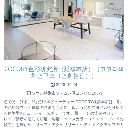
COCORY色彩研究所（延禧本店）（코코리색
채연구소（연희본점））
2026-07-24
ソウル特別市ソデムン区ヨンヒロ193-3
色で見つける、私だけのKビューティー COCORY延禧本店は、肌
の色や顔立ち・体型の特徴をもとに、似合う色やスタイルを分析す
る体験型Kビューティースポットです。肌トーンの測定やカラード
レープ診断を通して明度・彩度・ベースカラー（イエベ・ブルベの
傾向）を確かめ、リップ・アクセサリー・ヘア・メイクアップのカ