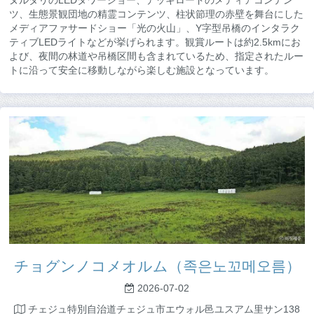
ツ、生態景観団地の精霊コンテンツ、柱状節理の赤壁を舞台にした
メディアファサードショー「光の火山」、Y字型吊橋のインタラク
ティブLEDライトなどが挙げられます。観賞ルートは約2.5kmにお
よび、夜間の林道や吊橋区間も含まれているため、指定されたルー
トに沿って安全に移動しながら楽しむ施設となっています。
チョグンノコメオルム（족은노꼬메오름）
2026-07-02
チェジュ特別自治道チェジュ市エウォル邑ユスアム里サン138