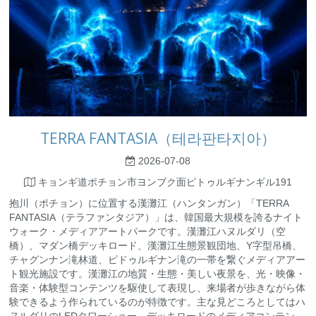
TERRA FANTASIA（테라판타지아）
2026-07-08
キョンギ道ポチョン市ヨンブク面ピトゥルギナンギル191
抱川（ポチョン）に位置する漢灘江（ハンタンガン）「TERRA
FANTASIA（テラファンタジア）」は、韓国最大規模を誇るナイト
ウォーク・メディアアートパークです。漢灘江ハヌルダリ（空
橋）、マダン橋デッキロード、漢灘江生態景観団地、Y字型吊橋、
チャグンナン滝林道、ピドゥルギナン滝の一帯を繋ぐメディアアー
ト観光施設です。漢灘江の地質・生態・美しい夜景を、光・映像・
音楽・体験型コンテンツを駆使して表現し、来場者が歩きながら体
験できるよう作られているのが特徴です。主な見どころとしてはハ
ヌルダリのLEDタワーショー、デッキロードのメディアコンテン