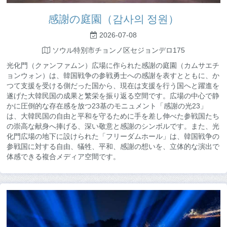
感謝の庭園（감사의 정원）
2026-07-08
ソウル特別市チョンノ区セジョンデロ175
光化門（クァンファムン）広場に作られた感謝の庭園（カムサエチ
ョンウォン）は、韓国戦争の参戦勇士への感謝を表すとともに、か
つて支援を受ける側だった国から、現在は支援を行う国へと躍進を
遂げた大韓民国の成果と繁栄を振り返る空間です。広場の中心で静
かに圧倒的な存在感を放つ23基のモニュメント「感謝の光23」
は、大韓民国の自由と平和を守るために手を差し伸べた参戦国たち
の崇高な献身へ捧げる、深い敬意と感謝のシンボルです。また、光
化門広場の地下に設けられた「フリーダムホール」は、韓国戦争の
参戦国に対する自由、犠牲、平和、感謝の想いを、立体的な演出で
体感できる複合メディア空間です。