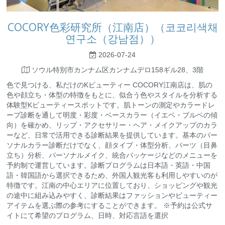
COCORY色彩研究所（江南店）（코코리색채
연구소（강남점））
2026-07-24
ソウル特別市カンナム区カンナムデロ158ギル28、3階
色で見つける、私だけのKビューティー COCORY江南店は、肌の
色や顔立ち・体型の特徴をもとに、似合う色やスタイルを分析する
体験型Kビューティースポットです。肌トーンの測定やカラードレ
ープ診断を通して明度・彩度・ベースカラー（イエベ・ブルベの傾
向）を確かめ、リップ・アクセサリー・ヘア・メイクアップのカラ
ーなど、日常で活用できる診断結果を提供しています。基本のパー
ソナルカラー診断だけでなく、顔タイプ・体型分析、パーツ（目鼻
立ち）分析、パーソナルメイク、統合パッケージなどのメニューを
予約制で運営しています。診断プログラムは日本語・英語・中国
語・韓国語から選択できるため、外国人観光客も利用しやすいのが
特徴です。江南の中心エリアに位置しており、ショッピングや観光
の途中に組み込みやすく、診断結果はファッションやビューティー
アイテムを選ぶ際の参考にすることができます。 ※予約は公式サ
イトにて希望のプログラム、日時、対応言語を選択