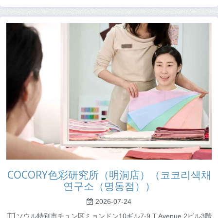
COCORY色彩研究所（明洞店）（코코리색채
연구소（명동점））
2026-07-24
ソウル特別市チュン区ミョンドン10ギル7-9 T Avenue 2ビル3階