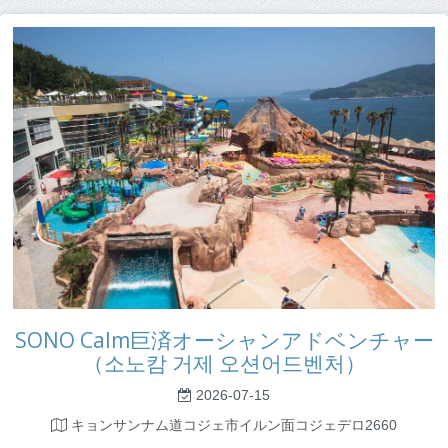
SONO Calm巨済オーシャンアドベンチャー
（소노캄 거제 오션어드벤처）
2026-07-15
キョンサンナム道コジェ市イルン面コジェデロ2660