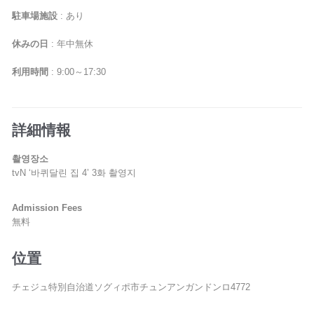
駐車場施設
: あり
休みの日
: 年中無休
利用時間
: 9:00～17:30
詳細情報
촬영장소
tvN ‘바퀴달린 집 4’ 3화 촬영지
Admission Fees
無料
位置
チェジュ特別自治道ソグィポ市チュンアンガンドンロ4772