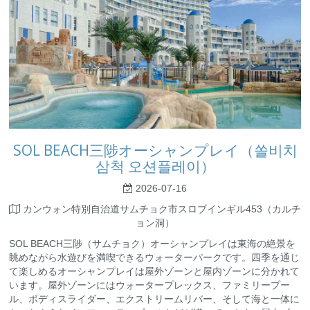
SOL BEACH三陟オーシャンプレイ（쏠비치
삼척 오션플레이）
2026-07-16
カンウォン特別自治道サムチョク市スロブインギル453（カルチ
ョン洞）
SOL BEACH三陟（サムチョク）オーシャンプレイは東海の絶景を
眺めながら水遊びを満喫できるウォーターパークです。四季を通じ
て楽しめるオーシャンプレイは屋外ゾーンと屋内ゾーンに分かれて
います。屋外ゾーンにはウォータープレックス、ファミリープー
ル、ボディスライダー、エクストリームリバー、そして海と一体に