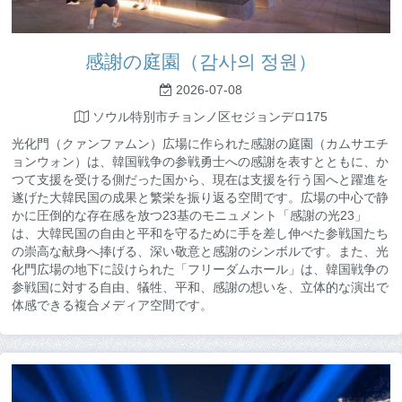
感謝の庭園（감사의 정원）
2026-07-08
ソウル特別市チョンノ区セジョンデロ175
光化門（クァンファムン）広場に作られた感謝の庭園（カムサエチ
ョンウォン）は、韓国戦争の参戦勇士への感謝を表すとともに、か
つて支援を受ける側だった国から、現在は支援を行う国へと躍進を
遂げた大韓民国の成果と繁栄を振り返る空間です。広場の中心で静
かに圧倒的な存在感を放つ23基のモニュメント「感謝の光23」
は、大韓民国の自由と平和を守るために手を差し伸べた参戦国たち
の崇高な献身へ捧げる、深い敬意と感謝のシンボルです。また、光
化門広場の地下に設けられた「フリーダムホール」は、韓国戦争の
参戦国に対する自由、犠牲、平和、感謝の想いを、立体的な演出で
体感できる複合メディア空間です。