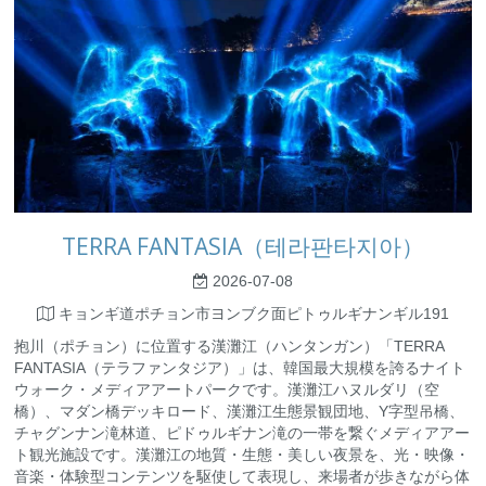
TERRA FANTASIA（테라판타지아）
2026-07-08
キョンギ道ポチョン市ヨンブク面ピトゥルギナンギル191
抱川（ポチョン）に位置する漢灘江（ハンタンガン）「TERRA
FANTASIA（テラファンタジア）」は、韓国最大規模を誇るナイト
ウォーク・メディアアートパークです。漢灘江ハヌルダリ（空
橋）、マダン橋デッキロード、漢灘江生態景観団地、Y字型吊橋、
チャグンナン滝林道、ピドゥルギナン滝の一帯を繋ぐメディアアー
ト観光施設です。漢灘江の地質・生態・美しい夜景を、光・映像・
音楽・体験型コンテンツを駆使して表現し、来場者が歩きながら体