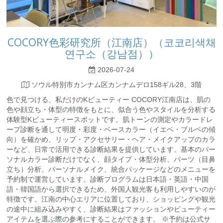
COCORY色彩研究所（江南店）（코코리색채
연구소（강남점））
2026-07-24
ソウル特別市カンナム区カンナムデロ158ギル28、3階
色で見つける、私だけのKビューティー COCORY江南店は、肌の
色や顔立ち・体型の特徴をもとに、似合う色やスタイルを分析する
体験型Kビューティースポットです。肌トーンの測定やカラードレ
ープ診断を通して明度・彩度・ベースカラー（イエベ・ブルベの傾
向）を確かめ、リップ・アクセサリー・ヘア・メイクアップのカラ
ーなど、日常で活用できる診断結果を提供しています。基本のパー
ソナルカラー診断だけでなく、顔タイプ・体型分析、パーツ（目鼻
立ち）分析、パーソナルメイク、統合パッケージなどのメニューを
予約制で運営しています。診断プログラムは日本語・英語・中国
語・韓国語から選択できるため、外国人観光客も利用しやすいのが
特徴です。江南の中心エリアに位置しており、ショッピングや観光
の途中に組み込みやすく、診断結果はファッションやビューティー
アイテムを選ぶ際の参考にすることができます。 ※予約は公式サ