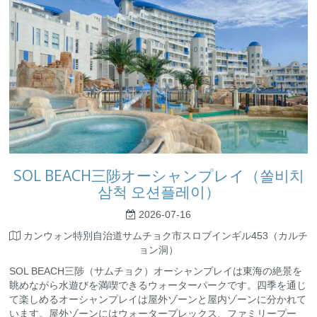
SOL BEACH三陟オーシャンプレイ（쏠비치
삼척 오션플레이）
2026-07-16
カンウォン特別自治道サムチョク市スロブインギル453（カルチ
ョン洞）
SOL BEACH三陟（サムチョク）オーシャンプレイは東海の絶景を
眺めながら水遊びを満喫できるウォーターパークです。四季を通じ
て楽しめるオーシャンプレイは屋外ゾーンと屋内ゾーンに分かれて
います。屋外ゾーンにはウォータープレックス、ファミリープー