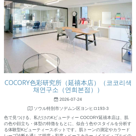
COCORY色彩研究所（延禧本店）（코코리색
채연구소（연희본점））
2026-07-24
ソウル特別市ソデムン区ヨンヒロ193-3
色で見つける、私だけのKビューティー COCORY延禧本店は、肌
の色や顔立ち・体型の特徴をもとに、似合う色やスタイルを分析す
る体験型Kビューティースポットです。肌トーンの測定やカラード
レープ診断を通して明度・彩度・ベースカラー（イエベ・ブルベの