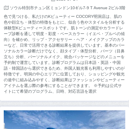
ソウル特別市チュン区ミョンドン10ギル7-9 T Avenue 2ビル3階
色で見つける、私だけのKビューティー COCORY明洞店は、肌の
色や顔立ち・体型の特徴をもとに、似合う色やスタイルを分析する
体験型Kビューティースポットです。肌トーンの測定やカラードレ
ープ診断を通して明度・彩度・ベースカラー（イエベ・ブルベの傾
向）を確かめ、リップ・アクセサリー・ヘア・メイクアップのカラ
ーなど、日常で活用できる診断結果を提供しています。基本のパー
ソナルカラー診断だけでなく、顔タイプ・体型分析、パーツ（目鼻
立ち）分析、パーソナルメイク、統合パッケージなどのメニューを
予約制で運営しています。診断プログラムは日本語・英語・中国
語・韓国語から選択できるため、外国人観光客も利用しやすいのが
特徴です。明洞の中心エリアに位置しており、ショッピングや観光
の途中に組み込みやすく、診断結果はファッションやビューティー
アイテムを選ぶ際の参考にすることができます。 ※予約は公式サ
イトにて希望のプログラム、日時、対応言語を選択