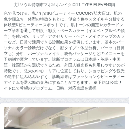
ソウル特別市マポ区ホンイクロ11 TYPE ELEVEN3階
色で見つける、私だけのKビューティー COCORY弘大店は、肌の
色や顔立ち・体型の特徴をもとに、似合う色やスタイルを分析する
体験型Kビューティースポットです。肌トーンの測定やカラードレ
ープ診断を通して明度・彩度・ベースカラー（イエベ・ブルベの傾
向）を確かめ、リップ・アクセサリー・ヘア・メイクアップのカラ
ーなど、日常で活用できる診断結果を提供しています。基本のパー
ソナルカラー診断だけでなく、顔タイプ・体型分析、パーツ（目鼻
立ち）分析、パーソナルメイク、統合パッケージなどのメニューを
予約制で運営しています。診断プログラムは日本語・英語・中国
語・韓国語から選択できるため、外国人観光客も利用しやすいのが
特徴です。弘大の中心エリアに位置しており、ショッピングや観光
の途中に組み込みやすく、診断結果はファッションやビューティー
アイテムを選ぶ際の参考にすることができます。 ※予約は公式サ
イトにて希望のプログラム、日時、対応言語を選択