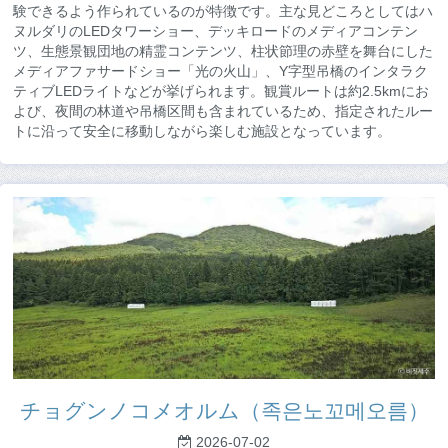
験できるよう作られているのが特徴です。主な見どころとしてはハ
ヌルダリのLEDタワーショー、デッキロードのメディアコンテン
ツ、生態景観団地の精霊コンテンツ、柱状節理の赤壁を舞台にした
メディアファサードショー「光の火山」、Y字型吊橋のインタラク
ティブLEDライトなどが挙げられます。観賞ルートは約2.5kmにお
よび、夜間の林道や吊橋区間も含まれているため、指定されたルー
トに沿って安全に移動しながら楽しむ施設となっています。
チョグンノコメオルム（족은노꼬메오름）
2026-07-02