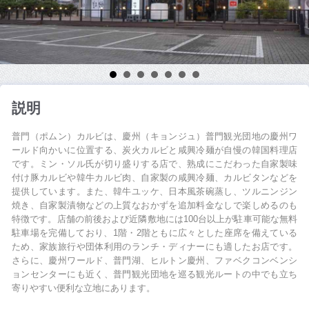
説明
普門（ポムン）カルビは、慶州（キョンジュ）普門観光団地の慶州ワ
ールド向かいに位置する、炭火カルビと咸興冷麺が自慢の韓国料理店
です。ミン・ソル氏が切り盛りする店で、熟成にこだわった自家製味
付け豚カルビや韓牛カルビ肉、自家製の咸興冷麺、カルビタンなどを
提供しています。また、韓牛ユッケ、日本風茶碗蒸し、ツルニンジン
焼き、自家製漬物などの上質なおかずを追加料金なしで楽しめるのも
特徴です。店舗の前後および近隣敷地には100台以上が駐車可能な無料
駐車場を完備しており、1階・2階ともに広々とした座席を備えている
ため、家族旅行や団体利用のランチ・ディナーにも適したお店です。
さらに、慶州ワールド、普門湖、ヒルトン慶州、ファベクコンベンシ
ョンセンターにも近く、普門観光団地を巡る観光ルートの中でも立ち
寄りやすい便利な立地にあります。