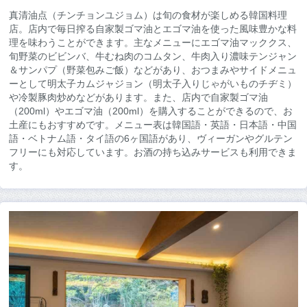
真清油点（チンチョンユジョム）は旬の食材が楽しめる韓国料理
店。店内で毎日搾る自家製ゴマ油とエゴマ油を使った風味豊かな料
理を味わうことができます。主なメニューにエゴマ油マッククス、
旬野菜のビビンバ、牛むね肉のコムタン、牛肉入り濃味テンジャン
＆サンパプ（野菜包みご飯）などがあり、おつまみやサイドメニュ
ーとして明太子カムジャジョン（明太子入りじゃがいものチヂミ）
や冷製豚肉炒めなどがあります。また、店内で自家製ゴマ油
（200ml）やエゴマ油（200ml）を購入することができるので、お
土産にもおすすめです。メニュー表は韓国語・英語・日本語・中国
語・ベトナム語・タイ語の6ヶ国語があり、ヴィーガンやグルテン
フリーにも対応しています。お酒の持ち込みサービスも利用できま
す。