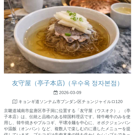
友守屋（亭子本店)（우수옥 정자본점）
2026-03-09
キョンギ道ソンナム市プンダン区チョンジャイルロ120
京畿道城南市盆唐区亭子洞に位置する「友守屋（ウスオク）」（亭
子本店）は、伝統と品格のある韓国料理店です。韓牛雌牛のみを使
用し、韓牛焼きやプルコギ、平壌冷麺を中心に、オボクジェンバン
や温飯（オンバン）など、複数人で楽しむのに適したメニューを提
供しています。プルコギは牛肉本来の味を生かしたシンプルであっ