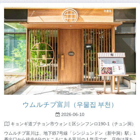
ウムルチプ富川（우물집 부천）
2026-06-10
キョンギ道プチョン市ウォンミ区シンフンロ190-1（チュン洞）
ウムルチプ富川は、地下鉄7号線「シンジュンドン（新中洞）駅」1
番出口から徒歩4分のところにある富川の人気店です。店内は落ち