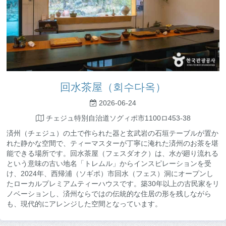
回水茶屋（회수다옥）
2026-06-24
チェジュ特別自治道ソグィポ市1100ロ453-38
済州（チェジュ）の土で作られた器と玄武岩の石垣テーブルが置か
れた静かな空間で、ティーマスターが丁寧に淹れた済州のお茶を堪
能できる場所です。回水茶屋（フェスダオク）は、水が廻り流れる
という意味の古い地名「トレムル」からインスピレーションを受
け、2024年、西帰浦（ソギポ）市回水（フェス）洞にオープンし
たローカルプレミアムティーハウスです。築30年以上の古民家をリ
ノベーションし、済州ならではの伝統的な住居の形を残しながら
も、現代的にアレンジした空間となっています。