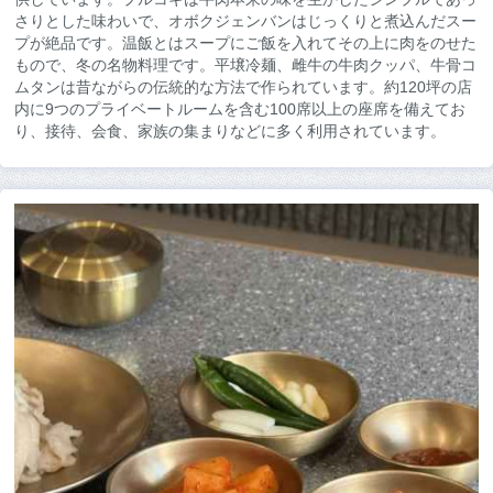
さりとした味わいで、オボクジェンバンはじっくりと煮込んだスー
プが絶品です。温飯とはスープにご飯を入れてその上に肉をのせた
もので、冬の名物料理です。平壌冷麺、雌牛の牛肉クッパ、牛骨コ
ムタンは昔ながらの伝統的な方法で作られています。約120坪の店
内に9つのプライベートルームを含む100席以上の座席を備えてお
り、接待、会食、家族の集まりなどに多く利用されています。