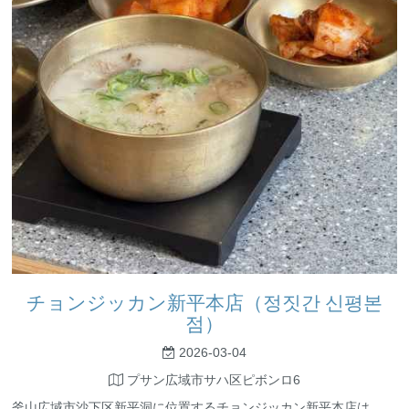
チョンジッカン新平本店（정짓간 신평본
점）
2026-03-04
プサン広域市サハ区ピボンロ6
釜山広域市沙下区新平洞に位置するチョンジッカン新平本店は