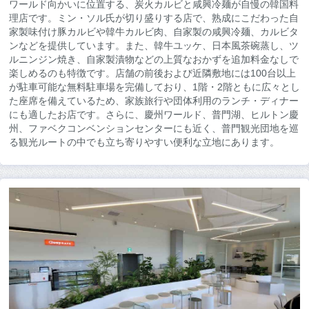
ワールド向かいに位置する、炭火カルビと咸興冷麺が自慢の韓国料
理店です。ミン・ソル氏が切り盛りする店で、熟成にこだわった自
家製味付け豚カルビや韓牛カルビ肉、自家製の咸興冷麺、カルビタ
ンなどを提供しています。また、韓牛ユッケ、日本風茶碗蒸し、ツ
ルニンジン焼き、自家製漬物などの上質なおかずを追加料金なしで
楽しめるのも特徴です。店舗の前後および近隣敷地には100台以上
が駐車可能な無料駐車場を完備しており、1階・2階ともに広々とし
た座席を備えているため、家族旅行や団体利用のランチ・ディナー
にも適したお店です。さらに、慶州ワールド、普門湖、ヒルトン慶
州、ファベクコンベンションセンターにも近く、普門観光団地を巡
る観光ルートの中でも立ち寄りやすい便利な立地にあります。