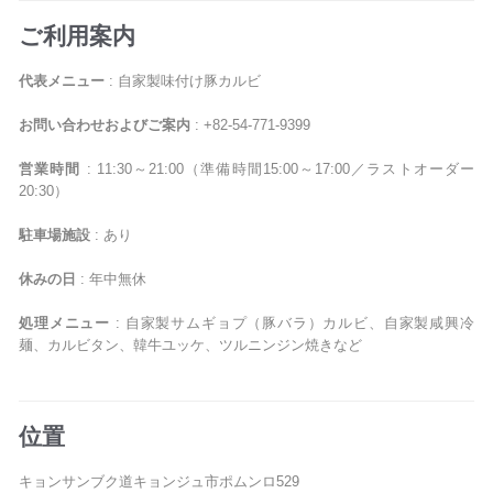
ご利用案内
代表メニュー
: 自家製味付け豚カルビ
お問い合わせおよびご案内
: +82-54-771-9399
営業時間
: 11:30～21:00（準備時間15:00～17:00／ラストオーダー
20:30）
駐車場施設
: あり
休みの日
: 年中無休
処理メニュー
: 自家製サムギョプ（豚バラ）カルビ、自家製咸興冷
麺、カルビタン、韓牛ユッケ、ツルニンジン焼きなど
位置
キョンサンブク道キョンジュ市ポムンロ529