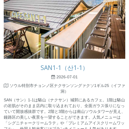
SAN1-1（산1-1）
2026-07-01
ソウル特別市チョンノ区ナクサンソングァクソ1ギル25（イファ
洞）
SAN（サン）1-1は駱山（ナクサン）城郭にあるカフェ。1階は駱山
の岩肌がそのまま店内に取り込まれており、全面ガラス張りになっ
ていて開放感抜群です。2階と3階からは南山ソウルタワーが見え、
鐘路区の美しい夜景を一望することができます。人気メニューは
「シグニチャークリームラテ」や「プレミアムアイスクリームワッ
フル」。外国人観光客にはブランチメニューも人気があります。