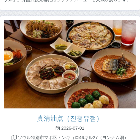
真清油点（진청유점）
2026-07-01
ソウル特別市マポ区トンギョロ46ギル27（ヨンナム洞）