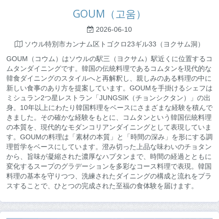
GOUM（고움）
2026-06-10
ソウル特別市カンナム区トゴクロ23ギル33（ヨクサム洞）
GOUM（コウム）はソウルの駅三（ヨクサム）駅近くに位置するコ
ムタンダイニングです。韓国の伝統料理であるコムタンを現代的な
韓食ダイニングのスタイルへと再解釈し、親しみのある料理の中に
新しい食事のあり方を提案しています。GOUMを手掛けるシェフは
ミシュラン2つ星レストラン「JUNGSIK（チョンシクタン）」の出
身。10年以上にわたり韓国料理をベースにさまざまな経験を積んで
きました。その確かな経験をもとに、コムタンという韓国伝統料理
の本質を、現代的なモダンコリアンダイニングとして表現していま
す。GOUMの料理は「素材の本質」と「時間の深み」を形にする調
理哲学をベースにしています。澄み切った上品な味わいのチョタン
から、旨味が凝縮された濃厚なハプタンまで、時間の経過とともに
変化するスープのグラデーションを多彩なコース料理で表現。韓国
料理の基本を守りつつ、洗練されたダイニングの構成と流れをプラ
スすることで、ひとつの完成された至福の食体験を届けます。