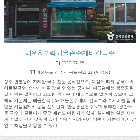
혜원&부림해물손수제비칼국수
2026-07-28
경상북도 상주시 금도랑길 21 (인봉동)
상주 인봉동에 자리한 국수 전문 음식점으로, 계절에 따라 콩국수와
해물칼국수, 손수제비를 맛볼 수 있는 곳이다. 여름철에는 검은콩을
갈아 만든 걸쭉하고 고소한 콩국수가 대표적으로 알려져 있으며, 그
밖의 계절에는 해물칼국수와 해물손수제비, 칼국수와 수제비를 함께
담은 해물칼제비 등을 선보인다. 한방통삼겹수육과 부추전, 왕만두
등 국수에 곁들이기 좋은 메뉴도 마련되어 있다. 실내에는 일반 좌석
과 개별 공간이 갖춰져 있어 가족 식사와 단체 방문이 가능하며, 매장
앞 주차장을 이용할 수 있다.