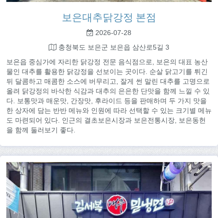
보은대추닭강정 본점
2026-07-28
충청북도 보은군 보은읍 삼산로5길 3
보은읍 중심가에 자리한 닭강정 전문 음식점으로, 보은의 대표 농산
물인 대추를 활용한 닭강정을 선보이는 곳이다. 순살 닭고기를 튀긴
뒤 달콤하고 매콤한 소스에 버무리고, 잘게 썬 말린 대추를 고명으로
올려 닭강정의 바삭한 식감과 대추의 은은한 단맛을 함께 느낄 수 있
다. 보통맛과 매운맛, 간장맛, 후라이드 등을 판매하며 두 가지 맛을
한 상자에 담는 반반 메뉴와 인원에 따라 선택할 수 있는 크기별 메뉴
도 마련되어 있다. 인근의 결초보은시장과 보은전통시장, 보은동헌
을 함께 둘러보기 좋다.