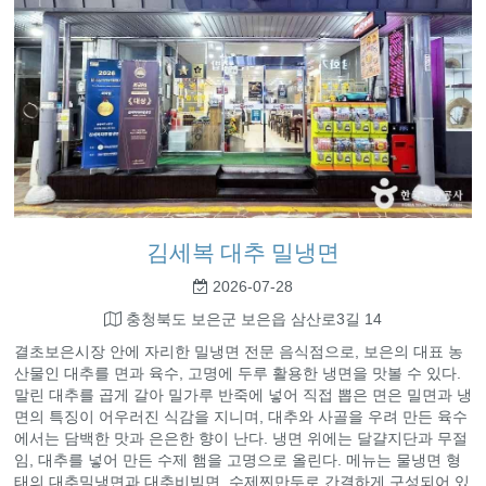
김세복 대추 밀냉면
2026-07-28
충청북도 보은군 보은읍 삼산로3길 14
결초보은시장 안에 자리한 밀냉면 전문 음식점으로, 보은의 대표 농
산물인 대추를 면과 육수, 고명에 두루 활용한 냉면을 맛볼 수 있다.
말린 대추를 곱게 갈아 밀가루 반죽에 넣어 직접 뽑은 면은 밀면과 냉
면의 특징이 어우러진 식감을 지니며, 대추와 사골을 우려 만든 육수
에서는 담백한 맛과 은은한 향이 난다. 냉면 위에는 달걀지단과 무절
임, 대추를 넣어 만든 수제 햄을 고명으로 올린다. 메뉴는 물냉면 형
태의 대추밀냉면과 대추비빔면, 수제찐만두로 간결하게 구성되어 있