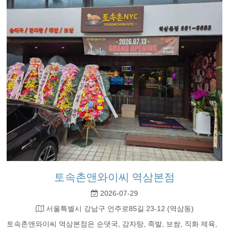
토속촌앤와이씨 역삼본점
2026-07-29
서울특별시 강남구 언주로85길 23-12 (역삼동)
토속촌앤와이씨 역삼본점은 순댓국, 감자탕, 족발, 보쌈, 직화 제육,