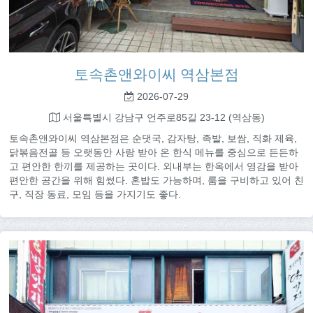
토속촌앤와이씨 역삼본점
2026-07-29
서울특별시 강남구 언주로85길 23-12 (역삼동)
토속촌앤와이씨 역삼본점은 순댓국, 감자탕, 족발, 보쌈, 직화 제육,
닭볶음전골 등 오랫동안 사랑 받아 온 한식 메뉴를 중심으로 든든하
고 편안한 한끼를 제공하는 곳이다. 외내부는 한옥에서 영감을 받아
편안한 공간을 위해 힘썼다. 혼밥도 가능하며, 룸을 구비하고 있어 친
구, 직장 동료, 모임 등을 가지기도 좋다.