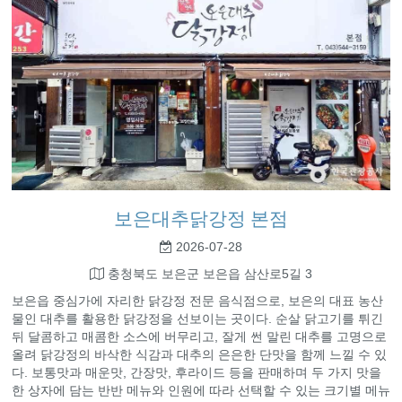
보은대추닭강정 본점
2026-07-28
충청북도 보은군 보은읍 삼산로5길 3
보은읍 중심가에 자리한 닭강정 전문 음식점으로, 보은의 대표 농산
물인 대추를 활용한 닭강정을 선보이는 곳이다. 순살 닭고기를 튀긴
뒤 달콤하고 매콤한 소스에 버무리고, 잘게 썬 말린 대추를 고명으로
올려 닭강정의 바삭한 식감과 대추의 은은한 단맛을 함께 느낄 수 있
다. 보통맛과 매운맛, 간장맛, 후라이드 등을 판매하며 두 가지 맛을
한 상자에 담는 반반 메뉴와 인원에 따라 선택할 수 있는 크기별 메뉴