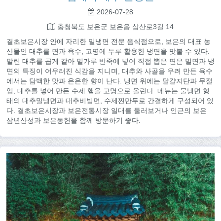
2026-07-28
충청북도 보은군 보은읍 삼산로3길 14
결초보은시장 안에 자리한 밀냉면 전문 음식점으로, 보은의 대표 농
산물인 대추를 면과 육수, 고명에 두루 활용한 냉면을 맛볼 수 있다.
말린 대추를 곱게 갈아 밀가루 반죽에 넣어 직접 뽑은 면은 밀면과 냉
면의 특징이 어우러진 식감을 지니며, 대추와 사골을 우려 만든 육수
에서는 담백한 맛과 은은한 향이 난다. 냉면 위에는 달걀지단과 무절
임, 대추를 넣어 만든 수제 햄을 고명으로 올린다. 메뉴는 물냉면 형
태의 대추밀냉면과 대추비빔면, 수제찐만두로 간결하게 구성되어 있
다. 결초보은시장과 보은전통시장 일대를 둘러보거나 인근의 보은
삼년산성과 보은동헌을 함께 방문하기 좋다.