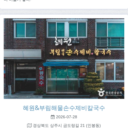
혜원&부림해물손수제비칼국수
2026-07-28
경상북도 상주시 금도랑길 21 (인봉동)