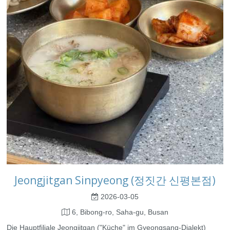
Jeongjitgan Sinpyeong (정짓간 신평본점)
2026-03-05
6, Bibong-ro, Saha-gu, Busan
Die Hauptfiliale Jeongjitgan ("Küche" im Gyeongsang-Dialekt)