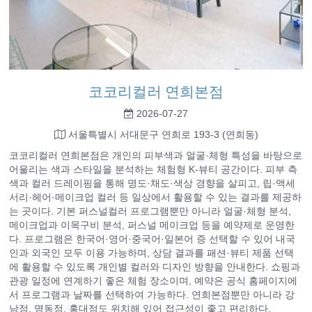
코코리컬러 연희본점
2026-07-27
서울특별시 서대문구 연희로 193-3 (연희동)
코코리컬러 연희본점은 개인의 피부색과 얼굴·체형 특성을 바탕으로
어울리는 색과 스타일을 분석하는 체험형 K-뷰티 공간이다. 피부 측
색과 컬러 드레이핑을 통해 명도·채도·색상 경향을 살피고, 립·액세
서리·헤어·메이크업 컬러 등 일상에서 활용할 수 있는 결과를 제공하
는 곳이다. 기본 퍼스널컬러 프로그램뿐만 아니라 얼굴·체형 분석,
메이크업과 이목구비 분석, 퍼스널 메이크업 등을 예약제로 운영한
다. 프로그램은 한국어·영어·중국어·일본어 증 선택할 수 있어 내국
인과 외국인 모두 이용 가능하며, 상담 결과를 패션·뷰티 제품 선택
에 활용할 수 있도록 개인별 컬러와 디자인 방향을 안내한다. 쇼핑과
관광 일정에 연계하기 좋은 체험 장소이며, 예약은 공식 홈페이지에
서 프로그램과 날짜를 선택하여 가능하다. 연희본점뿐만 아니라 강
남점, 명동점, 홍대점도 위치해 있어 접근성이 좋고 편리하다.