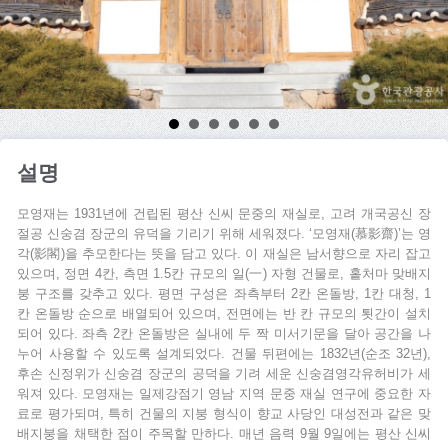
설명
모영재는 1931년에 건립된 평산 신씨 문중의 재실로, 고려 개국공신 장
절공 신숭겸 장군의 유덕을 기리기 위해 세워졌다. ‘모영재(慕影齋)’는 영
각(影閣)을 추모한다는 뜻을 담고 있다. 이 재실은 남서향으로 자리 잡고
있으며, 정면 4칸, 측면 1.5칸 규모의 일(一) 자형 건물로, 홑처마 맞배지
붕 구조를 갖추고 있다. 평면 구성은 좌측부터 2칸 온돌방, 1칸 대청, 1
칸 온돌방 순으로 배열되어 있으며, 전면에는 반 칸 규모의 툇간이 설치
되어 있다. 좌측 2칸 온돌방은 실내에 두 짝 미서기문을 달아 공간을 나
누어 사용할 수 있도록 설계되었다. 건물 뒤편에는 1832년(순조 32년),
후손 신정위가 신숭겸 장군의 공덕을 기려 세운 신숭겸영각유허비가 세
워져 있다. 모영재는 일제강점기 영남 지역 문중 재실 연구에 중요한 자
료로 평가되며, 특히 건물의 지붕 형식이 향교 사당인 대성전과 같은 맞
배지붕을 채택한 점이 주목할 만하다. 매년 음력 9월 9일에는 평산 신씨