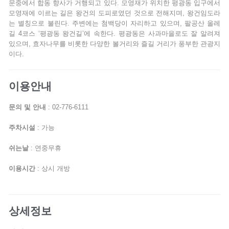
문중에서 합동 향사가 거행되고 있다. 모영재가 위치한 평광동 입구에서
모영재에 이르는 길은 왕건의 도피로였던 것으로 전해지며, 왕건임도라
는 별칭으로 불린다. 주변에는 첨백당이 자리하고 있으며, 팔공산 올레
길 4코스 ‘평광동 왕건길’에 속한다. 평광동은 사과마을로도 잘 알려져
있으며, 효자나무를 비롯한 다양한 볼거리와 즐길 거리가 풍부한 관광지
이다.
이용안내
문의 및 안내
: 02-776-6111
주차시설
: 가능
쉬는날
: 연중무휴
이용시간
: 상시 개방
상세정보