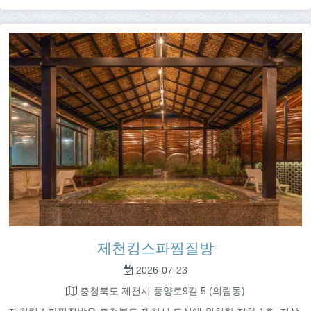
제천킹스파찜질방
2026-07-23
충청북도 제천시 풍양로9길 5 (의림동)