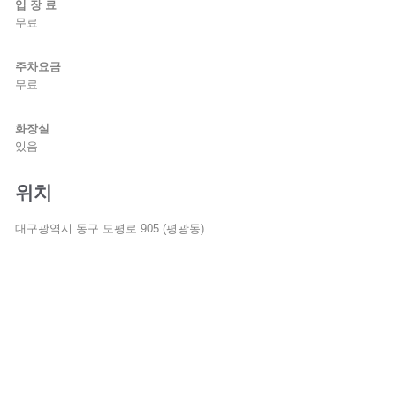
입 장 료
무료
주차요금
무료
화장실
있음
위치
대구광역시 동구 도평로 905 (평광동)