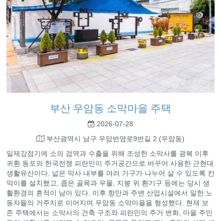
부산 우암동 소막마을 주택
2026-07-28
부산광역시 남구 우암번영로9번길 2 (우암동)
일제강점기에 소의 검역과 수출을 위해 조성한 소막사를 광복 이후
귀환 동포와 한국전쟁 피란민이 주거공간으로 바꾸어 사용한 근현대
생활유산이다. 넓은 막사 내부를 여러 가구가 나누어 살 수 있도록 칸
막이를 설치했고, 좁은 골목과 우물, 지붕 위 환기구 등에는 당시 생
활환경의 흔적이 남아 있다. 이후 항만과 주변 산업시설에서 일한 노
동자들의 거주지로 이어지며 우암동 소막마을을 형성했다. 현재 보
존 주택에서는 소막사의 건축 구조와 피란민의 주거 변화, 마을 주민