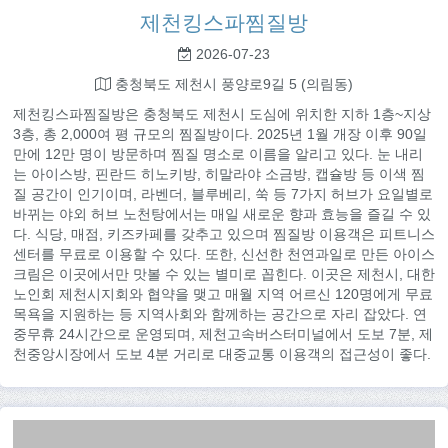
제천킹스파찜질방
2026-07-23
충청북도 제천시 풍양로9길 5 (의림동)
제천킹스파찜질방은 충청북도 제천시 도심에 위치한 지하 1층~지상
3층, 총 2,000여 평 규모의 찜질방이다. 2025년 1월 개장 이후 90일
만에 12만 명이 방문하며 찜질 명소로 이름을 알리고 있다. 눈 내리
는 아이스방, 핀란드 히노키방, 히말라야 소금방, 캡슐방 등 이색 찜
질 공간이 인기이며, 라벤더, 블루베리, 쑥 등 7가지 허브가 요일별로
바뀌는 야외 허브 노천탕에서는 매일 새로운 향과 효능을 즐길 수 있
다. 식당, 매점, 키즈카페를 갖추고 있으며 찜질방 이용객은 피트니스
센터를 무료로 이용할 수 있다. 또한, 신선한 천연과일로 만든 아이스
크림은 이곳에서만 맛볼 수 있는 별미로 꼽힌다. 이곳은 제천시, 대한
노인회 제천시지회와 협약을 맺고 매월 지역 어르신 120명에게 무료
목욕을 지원하는 등 지역사회와 함께하는 공간으로 자리 잡았다. 연
중무휴 24시간으로 운영되며, 제천고속버스터미널에서 도보 7분, 제
천중앙시장에서 도보 4분 거리로 대중교통 이용객의 접근성이 좋다.