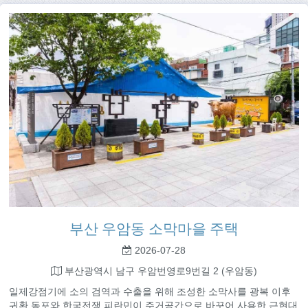
부산 우암동 소막마을 주택
2026-07-28
부산광역시 남구 우암번영로9번길 2 (우암동)
일제강점기에 소의 검역과 수출을 위해 조성한 소막사를 광복 이후
귀환 동포와 한국전쟁 피란민이 주거공간으로 바꾸어 사용한 근현대