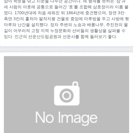
삼아 학문을 닦고 시문을 나누던 공간이다. 세 형제를 뜻하는 ‘삼’과
세 사람의 아호에 공통으로 들어간 ‘호’를 조합해 삼호정이라 이름 붙
였다. 1700년대에 처음 세워진 뒤 1864년에 중건했으며, 정면 3칸·
측면 3칸의 홑처마 팔작지붕 건물로 중앙에 마루방을 두고 사방에 툇
마루와 난간을 설치했다. 정자 주변의 노송과 배롱나무, 주진천의 물
길이 어우러져 고창 지역 누정문화와 선비들의 생활상을 살펴볼 수
있다. 인근의 선운산도립공원과 선운사를 함께 둘러보기 좋다.