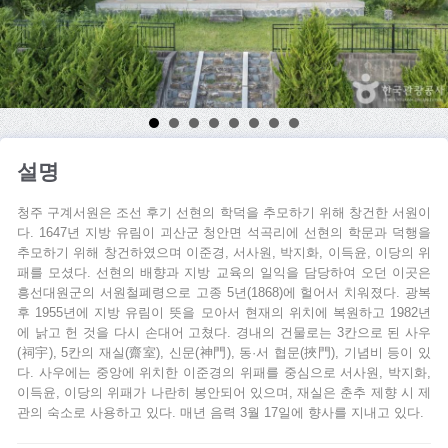
설명
청주 구계서원은 조선 후기 선현의 학덕을 추모하기 위해 창건한 서원이
다. 1647년 지방 유림이 괴산군 청안면 석곡리에 선현의 학문과 덕행을
추모하기 위해 창건하였으며 이준경, 서사원, 박지화, 이득윤, 이당의 위
패를 모셨다. 선현의 배향과 지방 교육의 일익을 담당하여 오던 이곳은
흥선대원군의 서원철폐령으로 고종 5년(1868)에 헐어서 치워졌다. 광복
후 1955년에 지방 유림이 뜻을 모아서 현재의 위치에 복원하고 1982년
에 낡고 헌 것을 다시 손대어 고쳤다. 경내의 건물로는 3칸으로 된 사우
(祠宇), 5칸의 재실(齋室), 신문(神門), 동·서 협문(挾門), 기념비 등이 있
다. 사우에는 중앙에 위치한 이준경의 위패를 중심으로 서사원, 박지화,
이득윤, 이당의 위패가 나란히 봉안되어 있으며, 재실은 춘추 제향 시 제
관의 숙소로 사용하고 있다. 매년 음력 3월 17일에 향사를 지내고 있다.