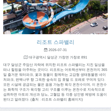
리조트 스파밸리
2026-07-31
대구광역시 달성군 가창면 가창로 891
대구 달성군 주암산 자락에 위치한 리조트 스파밸리는 지친 일상을
떠나 힐링을 마주하는 곳이다. 리조트는 어트랙션부터 온천까지 365
일 즐거운 워터파크, 꽃과 동물이 함께하는 교감형 생태동물원 네이
처파크, 편백나무 향 그윽한 숲속의 집 호텔 드 포레로 꾸며져 있다.
모든 시설에 공급되는 물은 음용 가능한 육각 온천수이며, 이 온천수
는 화학적 구조가 육각형 고리 구조를 이루는 온천수로 지속적으로
섭취하면 아토피 개선과 당뇨, 고혈압 등 각종 성인병 예방에 도움이
된다고 알려졌다. (출처 : 리조트 스파밸리 홈페이지)