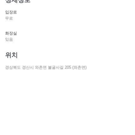
입장료
무료
화장실
있음
위치
경상북도 경산시 와촌면 불굴사길 205 (와촌면)