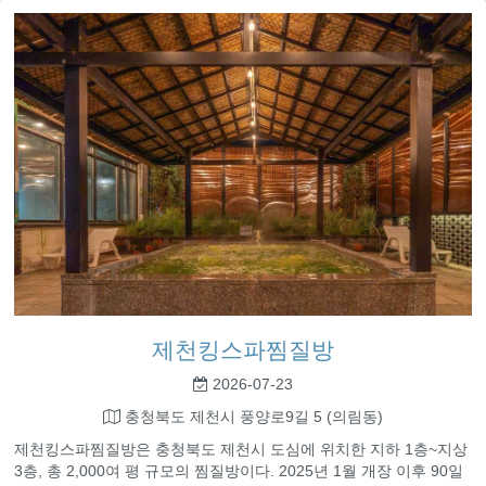
제천킹스파찜질방
2026-07-23
충청북도 제천시 풍양로9길 5 (의림동)
제천킹스파찜질방은 충청북도 제천시 도심에 위치한 지하 1층~지상
3층, 총 2,000여 평 규모의 찜질방이다. 2025년 1월 개장 이후 90일