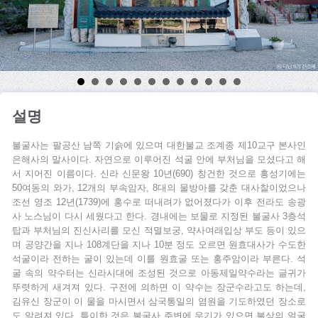
설명
불굴사는 팔공산 남쪽 기슭에 있으며 대한불교 조계종 제10교구 본사인
은해사의 말사이다. 자연으로 이루어진 석굴 안에 부처님을 모셨다고 해
서 지어진 이름이다. 신라 신문왕 10년(690) 창건한 것으로 흥성기에는
50여동의 와가, 12개의 부속암자, 8대의 물방아를 갖춘 대사찰이었으나
조선 영조 12년(1739)에 홍수로 떠내려가 없어졌다가 이후 전라도 송광
사 노스님이 다시 세웠다고 한다. 경내에는 보물로 지정된 불굴사 3층석
탑과 부처님의 진신사리를 모신 적멸보궁, 약사여래입상 부도 등이 있으
며 공양간을 지나 108계단을 지나 10분 정도 오르면 원효대사가 수도한
석굴이라 전하는 굴이 있는데 이를 원효굴 또는 홍주암이라 부른다. 석
굴 속의 약수터는 신라시대에 조성된 것으로 아동제일약수라는 글귀가
뚜렷하게 새겨져 있다. 구전에 의하면 이 약수는 장군수라고도 하는데,
김유신 장군이 이 물을 마시면서 삼국통일의 염원을 기도하였던 장소로
도 알려져 있다. 특이한 것은 불굴사 주변에 우기가 있으면 불상의 얼굴