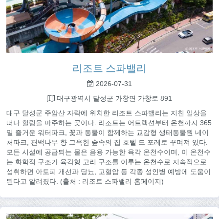
리조트 스파밸리
2026-07-31
대구광역시 달성군 가창면 가창로 891
대구 달성군 주암산 자락에 위치한 리조트 스파밸리는 지친 일상을
떠나 힐링을 마주하는 곳이다. 리조트는 어트랙션부터 온천까지 365
일 즐거운 워터파크, 꽃과 동물이 함께하는 교감형 생태동물원 네이
처파크, 편백나무 향 그윽한 숲속의 집 호텔 드 포레로 꾸며져 있다.
모든 시설에 공급되는 물은 음용 가능한 육각 온천수이며, 이 온천수
는 화학적 구조가 육각형 고리 구조를 이루는 온천수로 지속적으로
섭취하면 아토피 개선과 당뇨, 고혈압 등 각종 성인병 예방에 도움이
된다고 알려졌다. (출처 : 리조트 스파밸리 홈페이지)