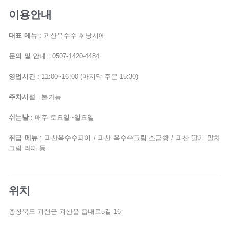
이용안내
대표 메뉴
: 괴산옥수수 휘낭시에
문의 및 안내
: 0507-1420-4484
영업시간
: 11:00~16:00 (마지막 주문 15:30)
주차시설
: 불가능
쉬는날
: 매주 토요일~일요일
취급 메뉴
: 괴산옥수수파이 / 괴산 옥수수크림 소금빵 / 괴산 딸기 말차
크림 라떼 등
위치
충청북도 괴산군 괴산읍 읍내로5길 16