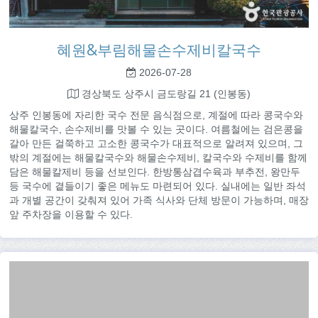
혜원&부림해물손수제비칼국수
2026-07-28
경상북도 상주시 금도랑길 21 (인봉동)
상주 인봉동에 자리한 국수 전문 음식점으로, 계절에 따라 콩국수와
해물칼국수, 손수제비를 맛볼 수 있는 곳이다. 여름철에는 검은콩을
갈아 만든 걸쭉하고 고소한 콩국수가 대표적으로 알려져 있으며, 그
밖의 계절에는 해물칼국수와 해물손수제비, 칼국수와 수제비를 함께
담은 해물칼제비 등을 선보인다. 한방통삼겹수육과 부추전, 왕만두
등 국수에 곁들이기 좋은 메뉴도 마련되어 있다. 실내에는 일반 좌석
과 개별 공간이 갖춰져 있어 가족 식사와 단체 방문이 가능하며, 매장
앞 주차장을 이용할 수 있다.