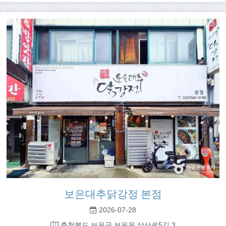
보은대추닭강정 본점
2026-07-28
충청북도 보은군 보은읍 삼산로5길 3