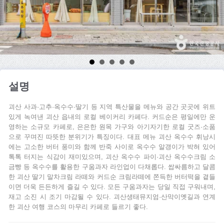
설명
괴산 사과·고추·옥수수·딸기 등 지역 특산물을 메뉴와 공간 곳곳에 위트
있게 녹여낸 괴산 읍내의 로컬 베이커리 카페다. 커드순은 평일에만 운
영하는 소규모 카페로, 은은한 원목 가구와 아기자기한 로컬 굿즈·소품
으로 꾸며진 따뜻한 분위기가 특징이다. 대표 메뉴 괴산 옥수수 휘낭시
에는 고소한 버터 풍미와 함께 반죽 사이로 옥수수 알갱이가 박혀 있어
톡톡 터지는 식감이 재미있으며, 괴산 옥수수 파이·괴산 옥수수크림 소
금빵 등 옥수수를 활용한 구움과자 라인업이 다채롭다. 쌉싸름하고 달콤
한 괴산 딸기 말차크림 라떼와 커드순 크림라떼에 쫀득한 버터떡을 곁들
이면 더욱 든든하게 즐길 수 있다. 모든 구움과자는 당일 직접 구워내며,
재고 소진 시 조기 마감될 수 있다. 괴산생태뮤지엄·산막이옛길과 연계
한 괴산 여행 코스의 마무리 카페로 들르기 좋다.