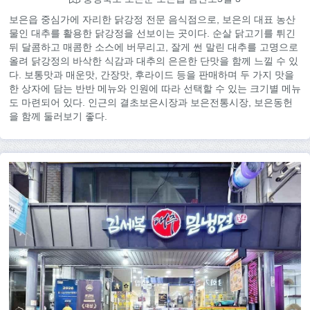
보은읍 중심가에 자리한 닭강정 전문 음식점으로, 보은의 대표 농산
물인 대추를 활용한 닭강정을 선보이는 곳이다. 순살 닭고기를 튀긴
뒤 달콤하고 매콤한 소스에 버무리고, 잘게 썬 말린 대추를 고명으로
올려 닭강정의 바삭한 식감과 대추의 은은한 단맛을 함께 느낄 수 있
다. 보통맛과 매운맛, 간장맛, 후라이드 등을 판매하며 두 가지 맛을
한 상자에 담는 반반 메뉴와 인원에 따라 선택할 수 있는 크기별 메뉴
도 마련되어 있다. 인근의 결초보은시장과 보은전통시장, 보은동헌
을 함께 둘러보기 좋다.