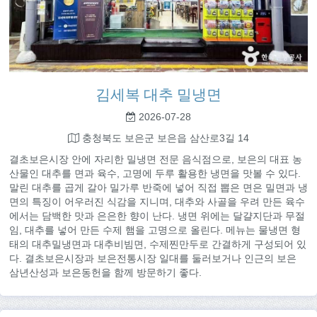
김세복 대추 밀냉면
2026-07-28
충청북도 보은군 보은읍 삼산로3길 14
결초보은시장 안에 자리한 밀냉면 전문 음식점으로, 보은의 대표 농
산물인 대추를 면과 육수, 고명에 두루 활용한 냉면을 맛볼 수 있다.
말린 대추를 곱게 갈아 밀가루 반죽에 넣어 직접 뽑은 면은 밀면과 냉
면의 특징이 어우러진 식감을 지니며, 대추와 사골을 우려 만든 육수
에서는 담백한 맛과 은은한 향이 난다. 냉면 위에는 달걀지단과 무절
임, 대추를 넣어 만든 수제 햄을 고명으로 올린다. 메뉴는 물냉면 형
태의 대추밀냉면과 대추비빔면, 수제찐만두로 간결하게 구성되어 있
다. 결초보은시장과 보은전통시장 일대를 둘러보거나 인근의 보은
삼년산성과 보은동헌을 함께 방문하기 좋다.