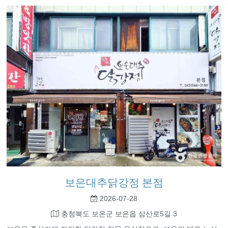
보은대추닭강정 본점
2026-07-28
충청북도 보은군 보은읍 삼산로5길 3