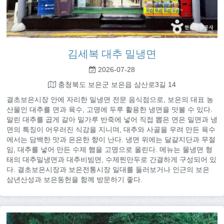
김세복 대추 밀냉면
2026-07-28
충청북도 보은군 보은읍 삼산로3길 14
결초보은시장 안에 자리한 밀냉면 전문 음식점으로, 보은의 대표 농
산물인 대추를 면과 육수, 고명에 두루 활용한 냉면을 맛볼 수 있다.
말린 대추를 곱게 갈아 밀가루 반죽에 넣어 직접 뽑은 면은 밀면과 냉
면의 특징이 어우러진 식감을 지니며, 대추와 사골을 우려 만든 육수
에서는 담백한 맛과 은은한 향이 난다. 냉면 위에는 달걀지단과 무절
임, 대추를 넣어 만든 수제 햄을 고명으로 올린다. 메뉴는 물냉면 형
태의 대추밀냉면과 대추비빔면, 수제찐만두로 간결하게 구성되어 있
다. 결초보은시장과 보은전통시장 일대를 둘러보거나 인근의 보은
삼년산성과 보은동헌을 함께 방문하기 좋다.