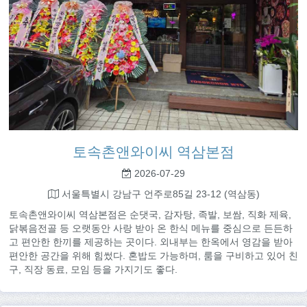
토속촌앤와이씨 역삼본점
2026-07-29
서울특별시 강남구 언주로85길 23-12 (역삼동)
토속촌앤와이씨 역삼본점은 순댓국, 감자탕, 족발, 보쌈, 직화 제육,
닭볶음전골 등 오랫동안 사랑 받아 온 한식 메뉴를 중심으로 든든하
고 편안한 한끼를 제공하는 곳이다. 외내부는 한옥에서 영감을 받아
편안한 공간을 위해 힘썼다. 혼밥도 가능하며, 룸을 구비하고 있어 친
구, 직장 동료, 모임 등을 가지기도 좋다.