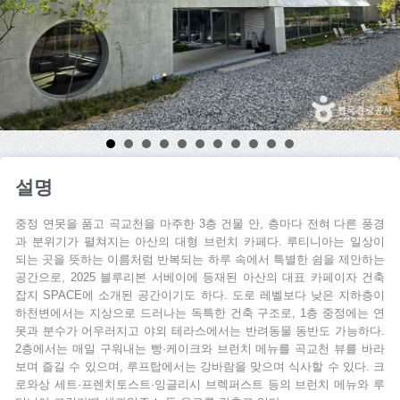
설명
중정 연못을 품고 곡교천을 마주한 3층 건물 안, 층마다 전혀 다른 풍경
과 분위기가 펼쳐지는 아산의 대형 브런치 카페다. 루티니아는 일상이
되는 곳을 뜻하는 이름처럼 반복되는 하루 속에서 특별한 쉼을 제안하는
공간으로, 2025 블루리본 서베이에 등재된 아산의 대표 카페이자 건축
잡지 SPACE에 소개된 공간이기도 하다. 도로 레벨보다 낮은 지하층이
하천변에서는 지상으로 드러나는 독특한 건축 구조로, 1층 중정에는 연
못과 분수가 어우러지고 야외 테라스에서는 반려동물 동반도 가능하다.
2층에서는 매일 구워내는 빵·케이크와 브런치 메뉴를 곡교천 뷰를 바라
보며 즐길 수 있으며, 루프탑에서는 강바람을 맞으며 식사할 수 있다. 크
로와상 세트·프렌치토스트·잉글리시 브렉퍼스트 등의 브런치 메뉴와 루