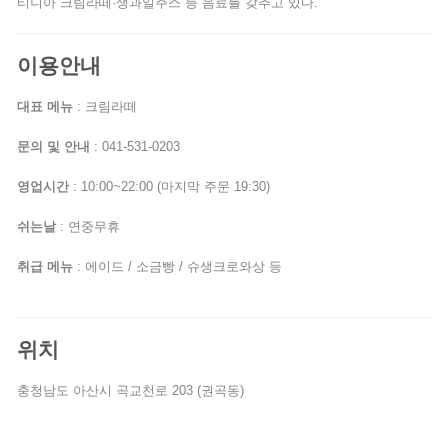
티니아 크림라떼·생과일주스 등 음료를 갖추고 있다.
이용안내
대표 메뉴
: 크림라떼
문의 및 안내
: 041-531-0203
영업시간
: 10:00~22:00 (마지막 주문 19:30)
쉬는날
: 연중무휴
취급 메뉴
: 에이드 / 소금빵 / 슈생크로와상 등
위치
충청남도 아산시 곡교천로 203 (권곡동)