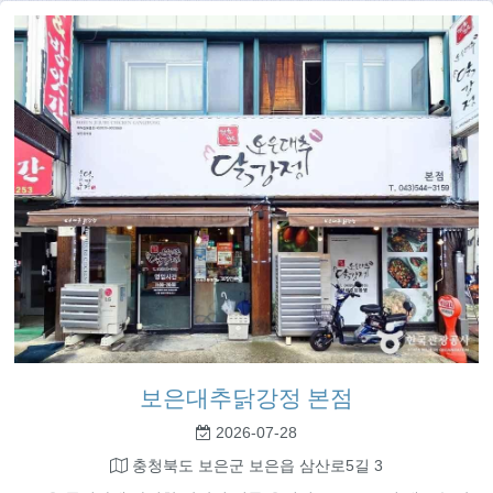
보은대추닭강정 본점
2026-07-28
충청북도 보은군 보은읍 삼산로5길 3