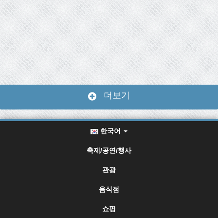
더보기
한국어
축제/공연/행사
관광
음식점
쇼핑