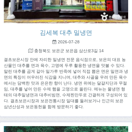
김세복 대추 밀냉면
2026-07-28
충청북도 보은군 보은읍 삼산로3길 14
결초보은시장 안에 자리한 밀냉면 전문 음식점으로, 보은의 대표 농
산물인 대추를 면과 육수, 고명에 두루 활용한 냉면을 맛볼 수 있다.
말린 대추를 곱게 갈아 밀가루 반죽에 넣어 직접 뽑은 면은 밀면과 냉
면의 특징이 어우러진 식감을 지니며, 대추와 사골을 우려 만든 육수
에서는 담백한 맛과 은은한 향이 난다. 냉면 위에는 달걀지단과 무절
임, 대추를 넣어 만든 수제 햄을 고명으로 올린다. 메뉴는 물냉면 형
태의 대추밀냉면과 대추비빔면, 수제찐만두로 간결하게 구성되어 있
다. 결초보은시장과 보은전통시장 일대를 둘러보거나 인근의 보은
삼년산성과 보은동헌을 함께 방문하기 좋다.