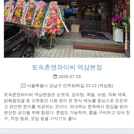
토속촌앤와이씨 역삼본점
2026-07-29
서울특별시 강남구 언주로85길 23-12 (역삼동)
토속촌앤와이씨 역삼본점은 순댓국, 감자탕, 족발, 보쌈, 직화 제육,
닭볶음전골 등 오랫동안 사랑 받아 온 한식 메뉴를 중심으로 든든하
고 편안한 한끼를 제공하는 곳이다. 외내부는 한옥에서 영감을 받아
편안한 공간을 위해 힘썼다. 혼밥도 가능하며, 룸을 구비하고 있어 친
구, 직장 동료, 모임 등을 가지기도 좋다.