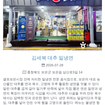
김세복 대추 밀냉면
2026-07-28
충청북도 보은군 보은읍 삼산로3길 14
결초보은시장 안에 자리한 밀냉면 전문 음식점으로, 보은의 대표 농
산물인 대추를 면과 육수, 고명에 두루 활용한 냉면을 맛볼 수 있다.
말린 대추를 곱게 갈아 밀가루 반죽에 넣어 직접 뽑은 면은 밀면과 냉
면의 특징이 어우러진 식감을 지니며, 대추와 사골을 우려 만든 육수
에서는 담백한 맛과 은은한 향이 난다. 냉면 위에는 달걀지단과 무절
임, 대추를 넣어 만든 수제 햄을 고명으로 올린다. 메뉴는 물냉면 형