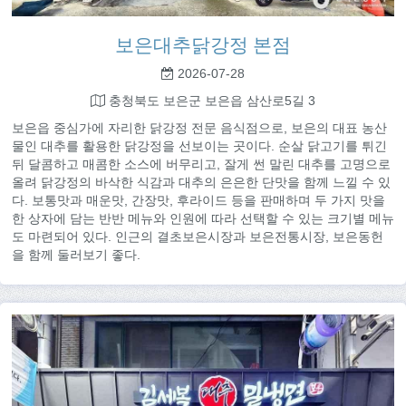
보은대추닭강정 본점
2026-07-28
충청북도 보은군 보은읍 삼산로5길 3
보은읍 중심가에 자리한 닭강정 전문 음식점으로, 보은의 대표 농산
물인 대추를 활용한 닭강정을 선보이는 곳이다. 순살 닭고기를 튀긴
뒤 달콤하고 매콤한 소스에 버무리고, 잘게 썬 말린 대추를 고명으로
올려 닭강정의 바삭한 식감과 대추의 은은한 단맛을 함께 느낄 수 있
다. 보통맛과 매운맛, 간장맛, 후라이드 등을 판매하며 두 가지 맛을
한 상자에 담는 반반 메뉴와 인원에 따라 선택할 수 있는 크기별 메뉴
도 마련되어 있다. 인근의 결초보은시장과 보은전통시장, 보은동헌
을 함께 둘러보기 좋다.