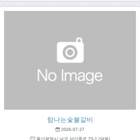
탐나는숯불갈비
2026-07-27
울산광역시 남구 삼산중로 23-1 (달동)