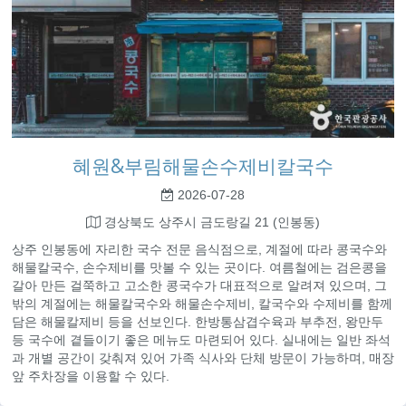
혜원&부림해물손수제비칼국수
2026-07-28
경상북도 상주시 금도랑길 21 (인봉동)
상주 인봉동에 자리한 국수 전문 음식점으로, 계절에 따라 콩국수와
해물칼국수, 손수제비를 맛볼 수 있는 곳이다. 여름철에는 검은콩을
갈아 만든 걸쭉하고 고소한 콩국수가 대표적으로 알려져 있으며, 그
밖의 계절에는 해물칼국수와 해물손수제비, 칼국수와 수제비를 함께
담은 해물칼제비 등을 선보인다. 한방통삼겹수육과 부추전, 왕만두
등 국수에 곁들이기 좋은 메뉴도 마련되어 있다. 실내에는 일반 좌석
과 개별 공간이 갖춰져 있어 가족 식사와 단체 방문이 가능하며, 매장
앞 주차장을 이용할 수 있다.