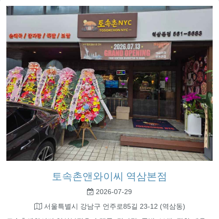
토속촌앤와이씨 역삼본점
2026-07-29
서울특별시 강남구 언주로85길 23-12 (역삼동)