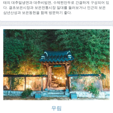
태의 대추밀냉면과 대추비빔면, 수제찐만두로 간결하게 구성되어 있
다. 결초보은시장과 보은전통시장 일대를 둘러보거나 인근의 보은
삼년산성과 보은동헌을 함께 방문하기 좋다.
우림