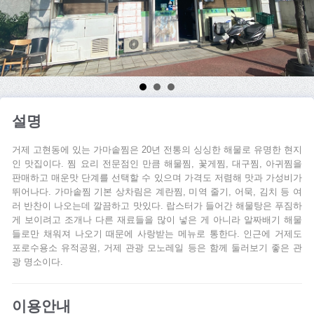
설명
거제 고현동에 있는 가마솥찜은 20년 전통의 싱싱한 해물로 유명한 현지
인 맛집이다. 찜 요리 전문점인 만큼 해물찜, 꽃게찜, 대구찜, 아귀찜을
판매하고 매운맛 단계를 선택할 수 있으며 가격도 저렴해 맛과 가성비가
뛰어나다. 가마솥찜 기본 상차림은 계란찜, 미역 줄기, 어묵, 김치 등 여
러 반찬이 나오는데 깔끔하고 맛있다. 랍스터가 들어간 해물탕은 푸짐하
게 보이려고 조개나 다른 재료들을 많이 넣은 게 아니라 알짜배기 해물
들로만 채워져 나오기 때문에 사랑받는 메뉴로 통한다. 인근에 거제도
포로수용소 유적공원, 거제 관광 모노레일 등은 함께 둘러보기 좋은 관
광 명소이다.
이용안내