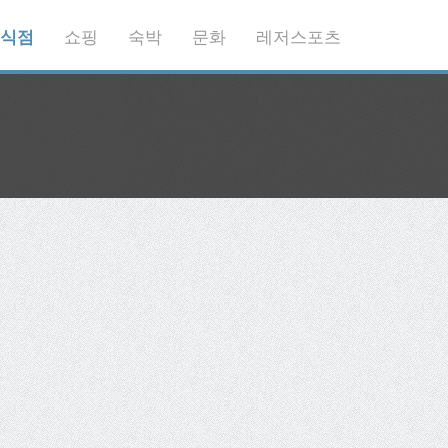
식점
쇼핑
숙박
문화
레저스포츠