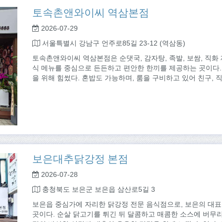
토속촌앤와이씨 역삼본점
2026-07-29
서울특별시 강남구 언주로85길 23-12 (역삼동)
토속촌앤와이씨 역삼본점은 순댓국, 감자탕, 족발, 보쌈, 직화 
식 메뉴를 중심으로 든든하고 편안한 한끼를 제공하는 곳이다.
을 위해 힘썼다. 혼밥도 가능하며, 룸을 구비하고 있어 친구, 직
보은대추닭강정 본점
2026-07-28
충청북도 보은군 보은읍 삼산로5길 3
보은읍 중심가에 자리한 닭강정 전문 음식점으로, 보은의 대
곳이다. 순살 닭고기를 튀긴 뒤 달콤하고 매콤한 소스에 버무리