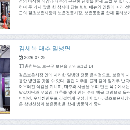
정의 바삭한 식감과 대추의 은은한 단맛을 함께 느낄 수 있다.
하며 두 가지 맛을 한 상자에 담는 반반 메뉴와 인원에 따라 선
근의 결초보은시장과 보은전통시장, 보은동헌을 함께 둘러보기
김세복 대추 밀냉면
2026-07-28
충청북도 보은군 보은읍 삼산로3길 14
결초보은시장 안에 자리한 밀냉면 전문 음식점으로, 보은의 대
용한 냉면을 맛볼 수 있다. 말린 대추를 곱게 갈아 밀가루 반
어우러진 식감을 지니며, 대추와 사골을 우려 만든 육수에서는 
달걀지단과 무절임, 대추를 넣어 만든 수제 햄을 고명으로 올
비빔면, 수제찐만두로 간결하게 구성되어 있다. 결초보은시장
은 삼년산성과 보은동헌을 함께 방문하기 좋다.