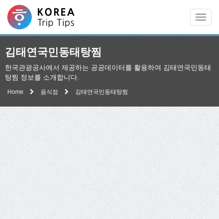
Men
김태연국민동태탕찜
한국관광공사에서 제공하는 공공데이터를 활용하여 김태연국민동태
탕찜 정보를 소개합니다.
Home
음식점
김태연국민동태탕찜