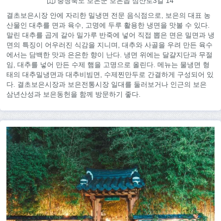
충청북도 보은군 보은읍 삼산로3길 14
결초보은시장 안에 자리한 밀냉면 전문 음식점으로, 보은의 대표 농
산물인 대추를 면과 육수, 고명에 두루 활용한 냉면을 맛볼 수 있다.
말린 대추를 곱게 갈아 밀가루 반죽에 넣어 직접 뽑은 면은 밀면과 냉
면의 특징이 어우러진 식감을 지니며, 대추와 사골을 우려 만든 육수
에서는 담백한 맛과 은은한 향이 난다. 냉면 위에는 달걀지단과 무절
임, 대추를 넣어 만든 수제 햄을 고명으로 올린다. 메뉴는 물냉면 형
태의 대추밀냉면과 대추비빔면, 수제찐만두로 간결하게 구성되어 있
다. 결초보은시장과 보은전통시장 일대를 둘러보거나 인근의 보은
삼년산성과 보은동헌을 함께 방문하기 좋다.