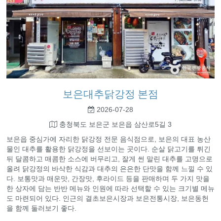
보은대추닭강정 본점
2026-07-28
충청북도 보은군 보은읍 삼산로5길 3
보은읍 중심가에 자리한 닭강정 전문 음식점으로, 보은의 대표 농산
물인 대추를 활용한 닭강정을 선보이는 곳이다. 순살 닭고기를 튀긴
뒤 달콤하고 매콤한 소스에 버무리고, 잘게 썬 말린 대추를 고명으로
올려 닭강정의 바삭한 식감과 대추의 은은한 단맛을 함께 느낄 수 있
다. 보통맛과 매운맛, 간장맛, 후라이드 등을 판매하며 두 가지 맛을
한 상자에 담는 반반 메뉴와 인원에 따라 선택할 수 있는 크기별 메뉴
도 마련되어 있다. 인근의 결초보은시장과 보은전통시장, 보은동헌
을 함께 둘러보기 좋다.