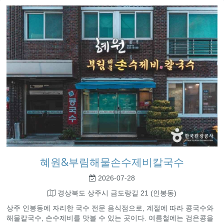
혜원&부림해물손수제비칼국수
2026-07-28
경상북도 상주시 금도랑길 21 (인봉동)
상주 인봉동에 자리한 국수 전문 음식점으로, 계절에 따라 콩국수와
해물칼국수, 손수제비를 맛볼 수 있는 곳이다. 여름철에는 검은콩을