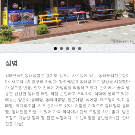
설명
김태연국민동태탕찜은 경기도 김포시 사우동에 있는 동태요리전문점이
다. 사우역 3번 출구와 가깝다. ‘바다양푼이동태탕’으로 영업을 시작했다
가 상호를 변경, 현재 전국에 가맹점을 확장하고 있다. 산지에서 급속 냉
동한 신선한 동태를 매일 직접 손질하고 조리하여 식탁에 올리고 있다.
메뉴는 양푼이 동태탕, 동태내장탕, 알곤이탕, 섞어탕, 대구탕이 있고 동
태찜, 코다리조림, 치즈 돈가스도 있다. 저렴한 가격으로 동태탕과 동태
찜, 동태전을 맛볼 수 있어 가족 회식이나 단체 모임을 하기 좋다. 방문
포장도 가능한 탕과 찜 전문 식당이다. ※ 반려동물 동반불가 (단, 안내
견은 가능)