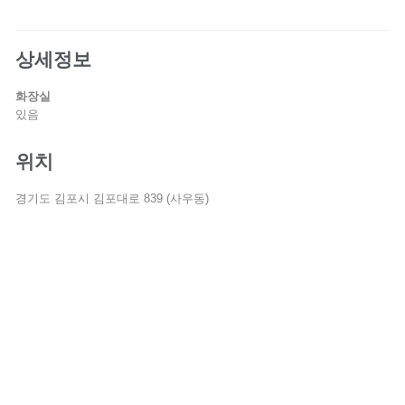
상세정보
화장실
있음
위치
경기도 김포시 김포대로 839 (사우동)