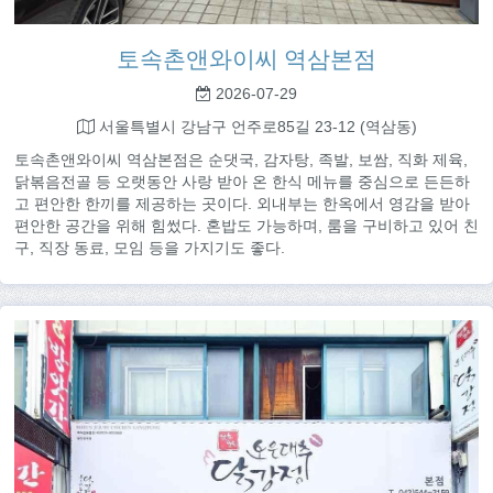
토속촌앤와이씨 역삼본점
2026-07-29
서울특별시 강남구 언주로85길 23-12 (역삼동)
토속촌앤와이씨 역삼본점은 순댓국, 감자탕, 족발, 보쌈, 직화 제육,
닭볶음전골 등 오랫동안 사랑 받아 온 한식 메뉴를 중심으로 든든하
고 편안한 한끼를 제공하는 곳이다. 외내부는 한옥에서 영감을 받아
편안한 공간을 위해 힘썼다. 혼밥도 가능하며, 룸을 구비하고 있어 친
구, 직장 동료, 모임 등을 가지기도 좋다.