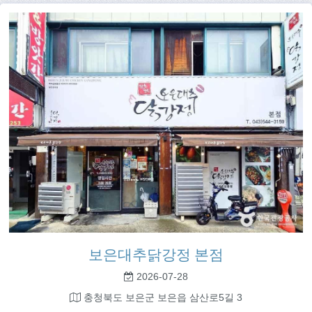
보은대추닭강정 본점
2026-07-28
충청북도 보은군 보은읍 삼산로5길 3