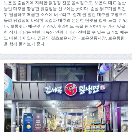
보은읍 중심가에 자리한 닭강정 전문 음식점으로, 보은의 대표 농산
물인 대추를 활용한 닭강정을 선보이는 곳이다. 순살 닭고기를 튀긴
뒤 달콤하고 매콤한 소스에 버무리고, 잘게 썬 말린 대추를 고명으로
올려 닭강정의 바삭한 식감과 대추의 은은한 단맛을 함께 느낄 수 있
다. 보통맛과 매운맛, 간장맛, 후라이드 등을 판매하며 두 가지 맛을
한 상자에 담는 반반 메뉴와 인원에 따라 선택할 수 있는 크기별 메뉴
도 마련되어 있다. 인근의 결초보은시장과 보은전통시장, 보은동헌
을 함께 둘러보기 좋다.