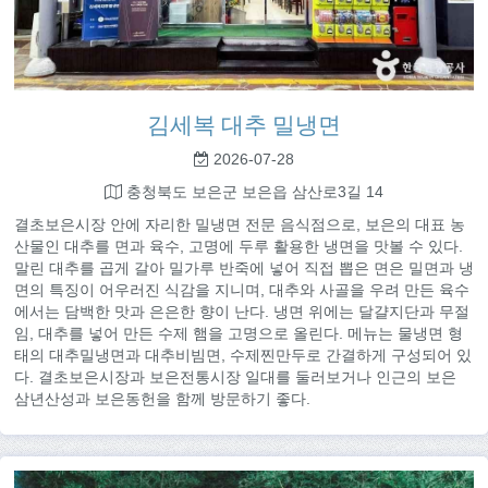
김세복 대추 밀냉면
2026-07-28
충청북도 보은군 보은읍 삼산로3길 14
결초보은시장 안에 자리한 밀냉면 전문 음식점으로, 보은의 대표 농
산물인 대추를 면과 육수, 고명에 두루 활용한 냉면을 맛볼 수 있다.
말린 대추를 곱게 갈아 밀가루 반죽에 넣어 직접 뽑은 면은 밀면과 냉
면의 특징이 어우러진 식감을 지니며, 대추와 사골을 우려 만든 육수
에서는 담백한 맛과 은은한 향이 난다. 냉면 위에는 달걀지단과 무절
임, 대추를 넣어 만든 수제 햄을 고명으로 올린다. 메뉴는 물냉면 형
태의 대추밀냉면과 대추비빔면, 수제찐만두로 간결하게 구성되어 있
다. 결초보은시장과 보은전통시장 일대를 둘러보거나 인근의 보은
삼년산성과 보은동헌을 함께 방문하기 좋다.