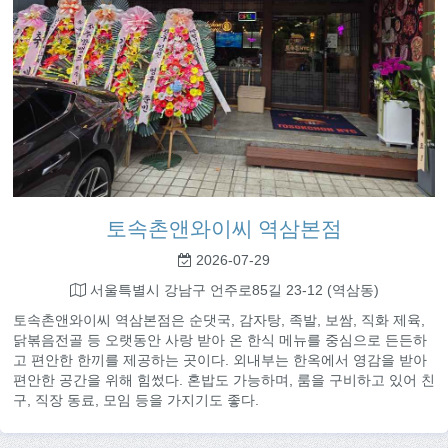
토속촌앤와이씨 역삼본점
2026-07-29
서울특별시 강남구 언주로85길 23-12 (역삼동)
토속촌앤와이씨 역삼본점은 순댓국, 감자탕, 족발, 보쌈, 직화 제육,
닭볶음전골 등 오랫동안 사랑 받아 온 한식 메뉴를 중심으로 든든하
고 편안한 한끼를 제공하는 곳이다. 외내부는 한옥에서 영감을 받아
편안한 공간을 위해 힘썼다. 혼밥도 가능하며, 룸을 구비하고 있어 친
구, 직장 동료, 모임 등을 가지기도 좋다.