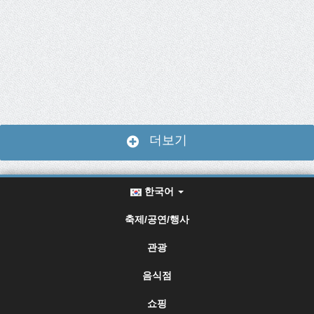
더보기
한국어
축제/공연/행사
관광
음식점
쇼핑