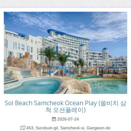
Sol Beach Samcheok Ocean Play (쏠비치 삼
척 오션플레이)
2026-07-24
453, Surobuin-gil, Samcheok-si, Gangwon-do