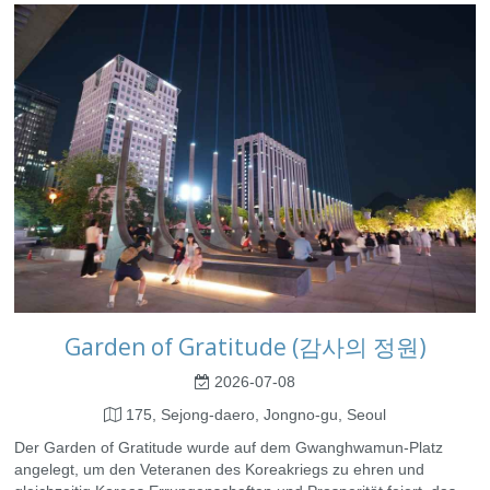
Garden of Gratitude (감사의 정원)
2026-07-08
175, Sejong-daero, Jongno-gu, Seoul
Der Garden of Gratitude wurde auf dem Gwanghwamun-Platz
angelegt, um den Veteranen des Koreakriegs zu ehren und