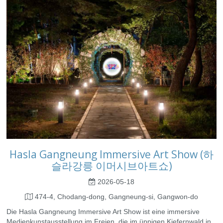
Hasla Gangneung Immersive Art Show (하
슬라강릉 이머시브아트쇼)
2026-05-18
474-4, Chodang-dong, Gangneung-si, Gangwon-do
Die Hasla Gangneung Immersive Art Show ist eine immersive
Medienkunstausstellung im Freien, die im üppigen Kiefernwald in