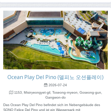
Ocean Play Del Pino (델피노 오션플레이)
2026-07-24
1153, Misiryeongyet-gil, Toseong-myeon, Goseong-gun,
Gangwon-do
Das Ocean Play Del Pino befindet sich im Nebengebäude des
SONO Felice Del Pino und ist ein Wasserpark mit