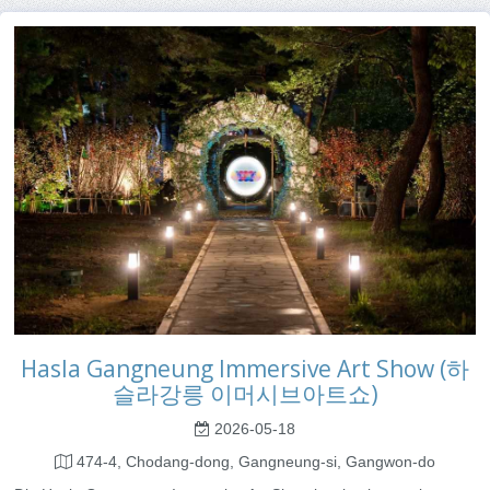
Hasla Gangneung Immersive Art Show (하
슬라강릉 이머시브아트쇼)
2026-05-18
474-4, Chodang-dong, Gangneung-si, Gangwon-do