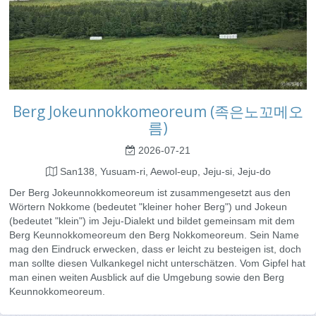
Berg Jokeunnokkomeoreum (족은노꼬메오
름)
2026-07-21
San138, Yusuam-ri, Aewol-eup, Jeju-si, Jeju-do
Der Berg Jokeunnokkomeoreum ist zusammengesetzt aus den
Wörtern Nokkome (bedeutet "kleiner hoher Berg") und Jokeun
(bedeutet "klein") im Jeju-Dialekt und bildet gemeinsam mit dem
Berg Keunnokkomeoreum den Berg Nokkomeoreum. Sein Name
mag den Eindruck erwecken, dass er leicht zu besteigen ist, doch
man sollte diesen Vulkankegel nicht unterschätzen. Vom Gipfel hat
man einen weiten Ausblick auf die Umgebung sowie den Berg
Keunnokkomeoreum.