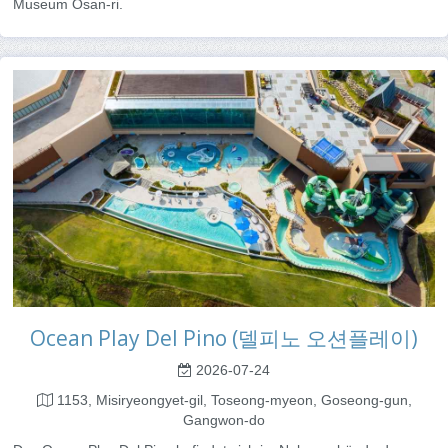
Museum Osan-ri.
Ocean Play Del Pino (델피노 오션플레이)
2026-07-24
1153, Misiryeongyet-gil, Toseong-myeon, Goseong-gun,
Gangwon-do