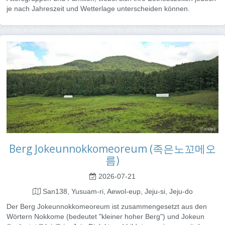
je nach Jahreszeit und Wetterlage unterscheiden können.
Berg Jokeunnokkomeoreum (족은노꼬메오
름)
2026-07-21
San138, Yusuam-ri, Aewol-eup, Jeju-si, Jeju-do
Der Berg Jokeunnokkomeoreum ist zusammengesetzt aus den
Wörtern Nokkome (bedeutet "kleiner hoher Berg") und Jokeun