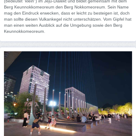
(bedeutet "klein") im Jeju-Dialekt und bildet gemeinsam mit dem
Berg Keunnokkomeoreum den Berg Nokkomeoreum. Sein Name
mag den Eindruck erwecken, dass er leicht zu besteigen ist, doch
man sollte diesen Vulkankegel nicht unterschätzen. Vom Gipfel hat
man einen weiten Ausblick auf die Umgebung sowie den Berg
Keunnokkomeoreum.