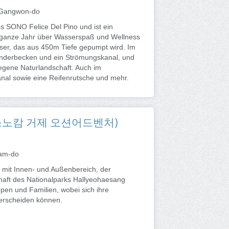
, Gangwon-do
 SONO Felice Del Pino und ist ein
s ganze Jahr über Wasserspaß und Wellness
sser, das aus 450m Tiefe gepumpt wird. Im
 Kinderbecken und ein Strömungskanal, und
iegene Naturlandschaft. Auch im
anal sowie eine Reifenrutsche und mehr.
re (소노캄 거제 오션어드벤처)
nam-do
mit Innen- und Außenbereich, der
ft des Nationalparks Hallyeohaesang
ruppen und Familien, wobei sich ihre
terscheiden können.