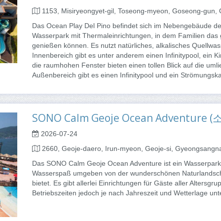
1153, Misiryeongyet-gil, Toseong-myeon, Goseong-gun
Das Ocean Play Del Pino befindet sich im Nebengebäude des
Wasserpark mit Thermaleinrichtungen, in dem Familien da
genießen können. Es nutzt natürliches, alkalisches Quellwa
Innenbereich gibt es unter anderem einen Infinitypool, ein
die raumhohen Fenster bieten einen tollen Blick auf die uml
Außenbereich gibt es einen Infinitypool und ein Strömungsk
SONO Calm Geoje Ocean Adventu
2026-07-24
2660, Geoje-daero, Irun-myeon, Geoje-si, Gyeongsang
Das SONO Calm Geoje Ocean Adventure ist ein Wasserpark 
Wasserspaß umgeben von der wunderschönen Naturlandscha
bietet. Es gibt allerlei Einrichtungen für Gäste aller Altersg
Betriebszeiten jedoch je nach Jahreszeit und Wetterlage un