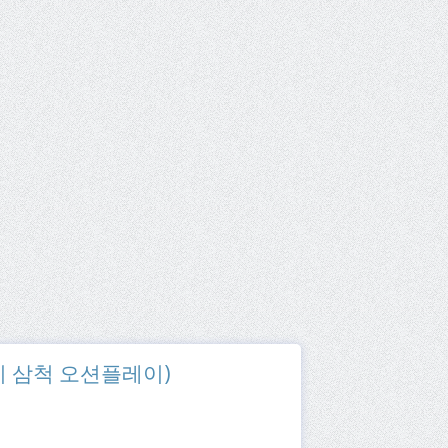
(쏠비치 삼척 오션플레이)