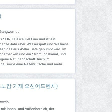
)
, Gangwon-do
 SONO Felice Del Pino und ist ein
s ganze Jahr über Wasserspaß und Wellness
sser, das aus 450m Tiefe gepumpt wird. Im
 Kinderbecken und ein Strömungskanal, und
iegene Naturlandschaft. Auch im
anal sowie eine Reifenrutsche und mehr.
re (소노캄 거제 오션어드벤처)
nam-do
mit Innen- und Außenbereich, der