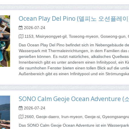
Ocean Play Del Pino (델피노 오션플레이
2026-07-24
1153, Misiryeongyet-gil, Toseong-myeon, Goseong-gun
Das Ocean Play Del Pino befindet sich im Nebengebäude des
Wasserpark mit Thermaleinrichtungen, in dem Familien da
genießen können. Es nutzt natürliches, alkalisches Quellwa
Innenbereich gibt es unter anderem einen Infinitypool, ein
die raumhohen Fenster bieten einen tollen Blick auf die uml
Außenbereich gibt es einen Infinitypool und ein Strömungsk
SONO Calm Geoje Ocean Adventu
2026-07-24
2660, Geoje-daero, Irun-myeon, Geoje-si, Gyeongsang
Das SONO Calm Geoje Ocean Adventure ist ein Wasserpark 