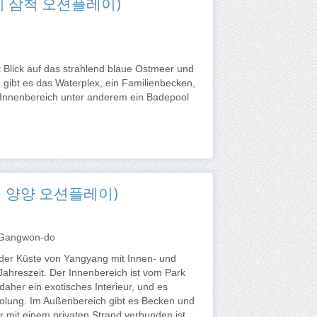
(쏠비치 삼척 오션플레이)
Blick auf das strahlend blaue Ostmeer und
gibt es das Waterplex, ein Familienbecken,
m Innenbereich unter anderem ein Badepool
(쏠비치 양양 오션플레이)
 Gangwon-do
der Küste von Yangyang mit Innen- und
ahreszeit. Der Innenbereich ist vom Park
daher ein exotisches Interieur, und es
holung. Im Außenbereich gibt es Becken und
r mit einem privaten Strand verbunden ist,