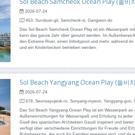
Sol Beach Samcheok Ocean Play 
2026-07-24
453, Surobuin-gil, Samcheok-si, Gangwon-do
Das Sol Beach Samcheok Ocean Play ist ein Wasserpark mit 
kann das ganze Jahr über genutzt werden. Im Außenbereich 
den Extreme River, einen Infinitypool und mehr, während i
und ein Kinderbecken betrieben werden.
Sol Beach Yangyang Ocean Play 
2026-07-24
678, Seonsayujeok-ro, Sonyang-myeon, Yangyang-gun,
Das Sol Beach Yangyang Ocean Play ist ein Wasserpark an 
Außeneinrichtungen für Wasserspaß und Erholung zu jeder J
Güell des spanischen Architekten Gaudí inspiriert und bietet 
verfügt über verschiedene Einrichtungen für Freude und Er
Ruhebereiche, die auch für Familien geeignet sind, und da e