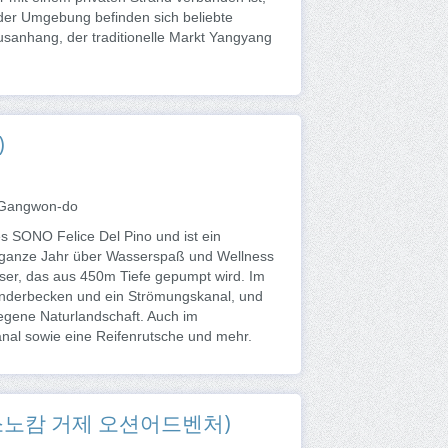
der Umgebung befinden sich beliebte
sanhang, der traditionelle Markt Yangyang
)
, Gangwon-do
 SONO Felice Del Pino und ist ein
s ganze Jahr über Wasserspaß und Wellness
sser, das aus 450m Tiefe gepumpt wird. Im
 Kinderbecken und ein Strömungskanal, und
iegene Naturlandschaft. Auch im
anal sowie eine Reifenrutsche und mehr.
re (소노캄 거제 오션어드벤처)