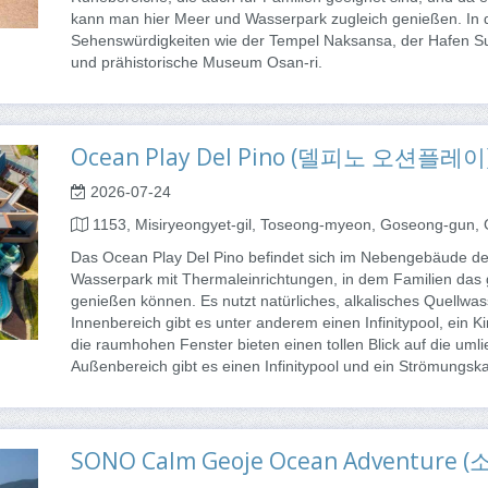
kann man hier Meer und Wasserpark zugleich genießen. In 
Sehenswürdigkeiten wie der Tempel Naksansa, der Hafen Su
und prähistorische Museum Osan-ri.
Ocean Play Del Pino (델피노 오션플레이
2026-07-24
1153, Misiryeongyet-gil, Toseong-myeon, Goseong-gun
Das Ocean Play Del Pino befindet sich im Nebengebäude des
Wasserpark mit Thermaleinrichtungen, in dem Familien da
genießen können. Es nutzt natürliches, alkalisches Quellwa
Innenbereich gibt es unter anderem einen Infinitypool, ein
die raumhohen Fenster bieten einen tollen Blick auf die uml
Außenbereich gibt es einen Infinitypool und ein Strömungsk
SONO Calm Geoje Ocean Adventu