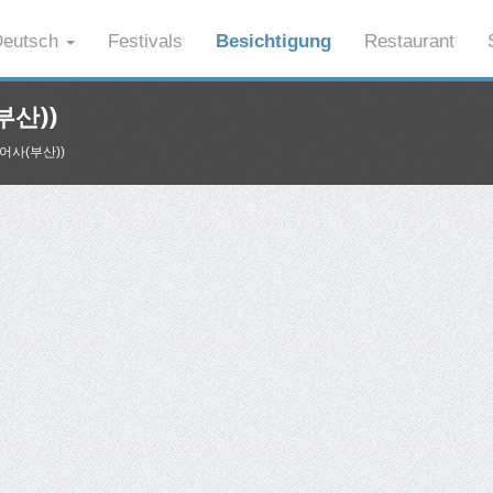
eutsch
Festivals
Besichtigung
Restaurant
부산))
(범어사(부산))