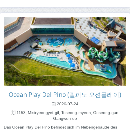
Ocean Play Del Pino (델피노 오션플레이)
2026-07-24
1153, Misiryeongyet-gil, Toseong-myeon, Goseong-gun,
Gangwon-do
Das Ocean Play Del Pino befindet sich im Nebengebäude des