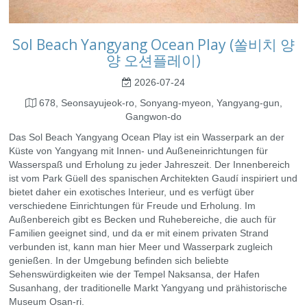
Sol Beach Yangyang Ocean Play (쏠비치 양
양 오션플레이)
2026-07-24
678, Seonsayujeok-ro, Sonyang-myeon, Yangyang-gun,
Gangwon-do
Das Sol Beach Yangyang Ocean Play ist ein Wasserpark an der
Küste von Yangyang mit Innen- und Außeneinrichtungen für
Wasserspaß und Erholung zu jeder Jahreszeit. Der Innenbereich
ist vom Park Güell des spanischen Architekten Gaudí inspiriert und
bietet daher ein exotisches Interieur, und es verfügt über
verschiedene Einrichtungen für Freude und Erholung. Im
Außenbereich gibt es Becken und Ruhebereiche, die auch für
Familien geeignet sind, und da er mit einem privaten Strand
verbunden ist, kann man hier Meer und Wasserpark zugleich
genießen. In der Umgebung befinden sich beliebte
Sehenswürdigkeiten wie der Tempel Naksansa, der Hafen
Susanhang, der traditionelle Markt Yangyang und prähistorische
Museum Osan-ri.