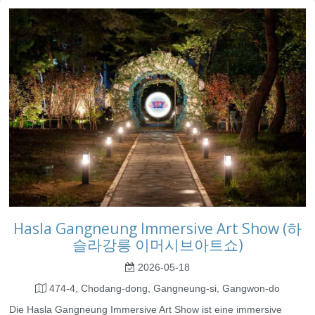
Hasla Gangneung Immersive Art Show (하
슬라강릉 이머시브아트쇼)
2026-05-18
474-4, Chodang-dong, Gangneung-si, Gangwon-do
Die Hasla Gangneung Immersive Art Show ist eine immersive