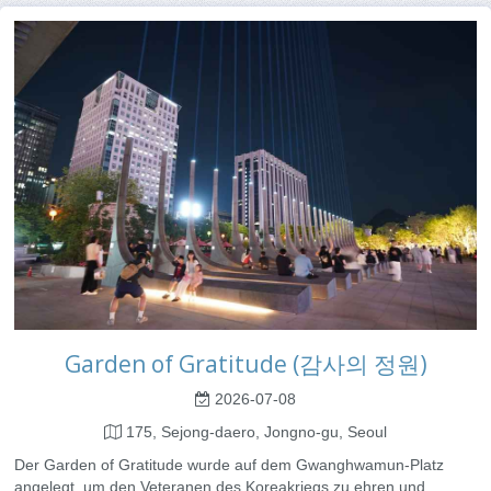
Garden of Gratitude (감사의 정원)
2026-07-08
175, Sejong-daero, Jongno-gu, Seoul
Der Garden of Gratitude wurde auf dem Gwanghwamun-Platz
angelegt, um den Veteranen des Koreakriegs zu ehren und