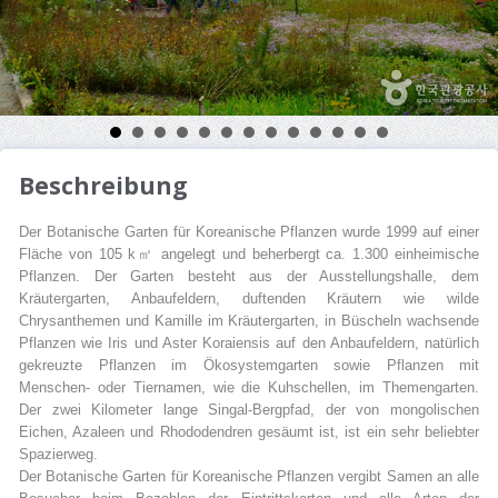
Beschreibung
Der Botanische Garten für Koreanische Pflanzen wurde 1999 auf einer
Fläche von 105 k㎡ angelegt und beherbergt ca. 1.300 einheimische
Pflanzen. Der Garten besteht aus der Ausstellungshalle, dem
Kräutergarten, Anbaufeldern, duftenden Kräutern wie wilde
Chrysanthemen und Kamille im Kräutergarten, in Büscheln wachsende
Pflanzen wie Iris und Aster Koraiensis auf den Anbaufeldern, natürlich
gekreuzte Pflanzen im Ökosystemgarten sowie Pflanzen mit
Menschen- oder Tiernamen, wie die Kuhschellen, im Themengarten.
Der zwei Kilometer lange Singal-Bergpfad, der von mongolischen
Eichen, Azaleen und Rhododendren gesäumt ist, ist ein sehr beliebter
Spazierweg.
Der Botanische Garten für Koreanische Pflanzen vergibt Samen an alle