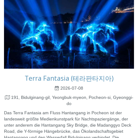
Terra Fantasia (테라판타지아)
2026-07-08
191, Bidulginang-gil, Yeongbuk-myeon, Pocheon-si, Gyeonggi-
do
Das Terra Fantasia am Fluss Hantangang in Pocheon ist der
landesweit größte Medienkunstpark für Nachtspaziergänge, der
unter anderem die Hantangang Sky Bridge, die Madanggyo Deck
Road, die Y-förmige Hängebrücke, das Ökolandschaftsgebiet
Hantangang und den Wasserfall Bidulginang verbindet. Die