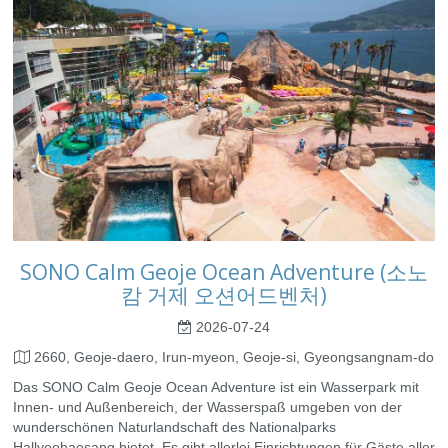
SONO Calm Geoje Ocean Adventure (소노
캄 거제 오션어드벤처)
2026-07-24
2660, Geoje-daero, Irun-myeon, Geoje-si, Gyeongsangnam-do
Das SONO Calm Geoje Ocean Adventure ist ein Wasserpark mit
Innen- und Außenbereich, der Wasserspaß umgeben von der
wunderschönen Naturlandschaft des Nationalparks
Hallyeohaesang bietet. Es gibt allerlei Einrichtungen für Gäste aller