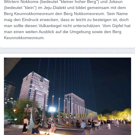
Wörtern Nokkome (bedeutet "kleiner hoher Berg") und Jokeun
(bedeutet "klein") im Jeju-Dialekt und bildet gemeinsam mit dem
Berg Keunnokkomeoreum den Berg Nokkomeoreum. Sein Name
mag den Eindruck erwecken, dass er leicht zu besteigen ist, doch
man sollte diesen Vulkankegel nicht unterschätzen. Vom Gipfel hat
man einen weiten Ausblick auf die Umgebung sowie den Berg
Keunnokkomeoreum.