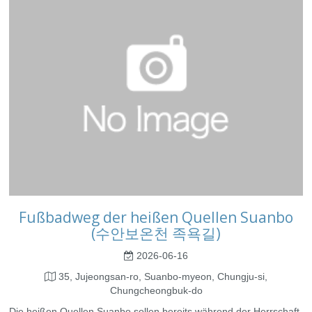
Fußbadweg der heißen Quellen Suanbo
(수안보온천 족욕길)
2026-06-16
35, Jujeongsan-ro, Suanbo-myeon, Chungju-si,
Chungcheongbuk-do
Die heißen Quellen Suanbo sollen bereits während der Herrschaft