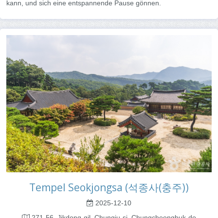
kann, und sich eine entspannende Pause gönnen.
Tempel Seokjongsa (석종사(충주))
2025-12-10
271-56, Jikdong-gil, Chungju-si, Chungcheongbuk-do