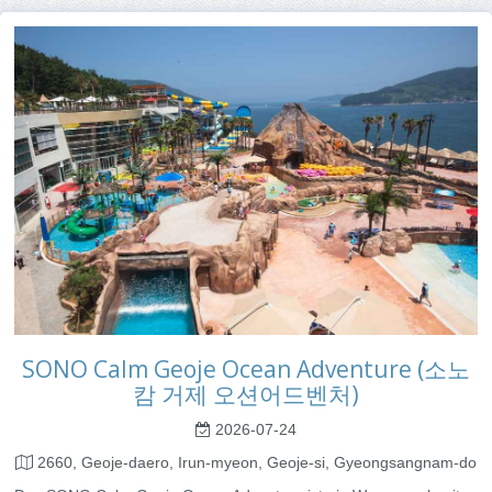
SONO Calm Geoje Ocean Adventure (소노
캄 거제 오션어드벤처)
2026-07-24
2660, Geoje-daero, Irun-myeon, Geoje-si, Gyeongsangnam-do