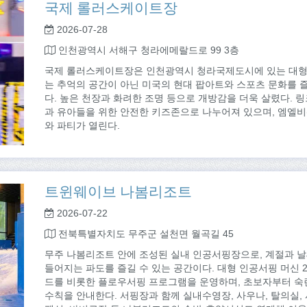
국제 롤러스케이트장
2026-07-28
인천광역시 서해구 청라에메랄드로 99 3층
국제 롤러스케이트장은 인천광역시 청라국제도시에 있는 대형 
는 추억의 공간이 아닌 미국의 현대 팝아트와 스포츠 문화를 즐
다. 높은 천장과 화려한 조명 등으로 개방감을 더욱 살렸다. 
과 유아들을 위한 안전한 키즈존으로 나누어져 있으며, 엠엘비(
와 파티가 열린다.
트윈웨이브 나봄리조트
2026-07-22
전북특별자치도 무주군 설천면 월곡길 45
무주 나봄리조트 안에 조성된 실내 인공서핑장으로, 계절과 날
들어지는 파도를 즐길 수 있는 공간이다. 대형 인공서핑 머신
드를 비롯한 플로우서핑 프로그램을 운영하며, 초보자부터 숙
수칙을 안내한다. 서핑장과 함께 실내수영장, 사우나, 탈의실,