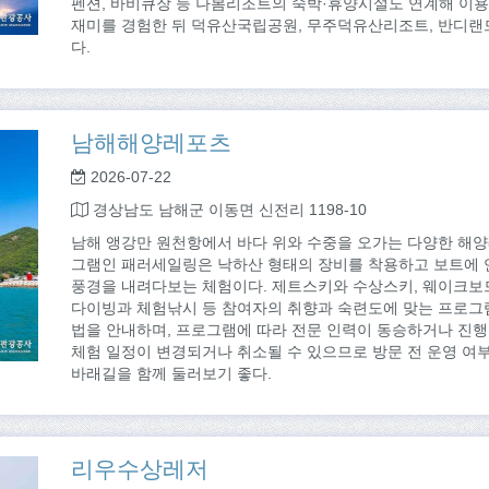
펜션, 바비큐장 등 나봄리조트의 숙박·휴양시설도 연계해 이용
재미를 경험한 뒤 덕유산국립공원, 무주덕유산리조트, 반디랜드
다.
남해해양레포츠
2026-07-22
경상남도 남해군 이동면 신전리 1198-10
남해 앵강만 원천항에서 바다 위와 수중을 오가는 다양한 해양
그램인 패러세일링은 낙하산 형태의 장비를 착용하고 보트에 연
풍경을 내려다보는 체험이다. 제트스키와 수상스키, 웨이크보드
다이빙과 체험낚시 등 참여자의 취향과 숙련도에 맞는 프로그램
법을 안내하며, 프로그램에 따라 전문 인력이 동승하거나 진행을
체험 일정이 변경되거나 취소될 수 있으므로 방문 전 운영 여
바래길을 함께 둘러보기 좋다.
리우수상레저