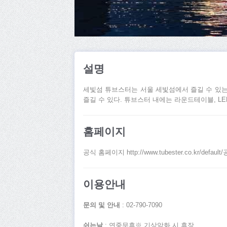
설명
세빛섬 튜브스터는 서울 세빛섬에서 즐길 수 있는
즐길 수 있다. 튜브스터 내에는 라운드테이블, L
홈페이지
공식 홈페이지 http://www.tubester.co.kr/default
이용안내
문의 및 안내
: 02-790-7090
쉬는날
: 연중무휴※ 기상악화 시 휴장