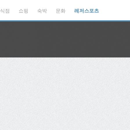
식점
쇼핑
숙박
문화
레저스포츠