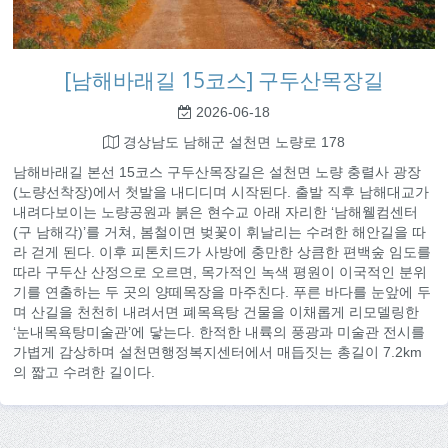
[남해바래길 15코스] 구두산목장길
2026-06-18
경상남도 남해군 설천면 노량로 178
남해바래길 본선 15코스 구두산목장길은 설천면 노량 충렬사 광장
(노량선착장)에서 첫발을 내디디며 시작된다. 출발 직후 남해대교가
내려다보이는 노량공원과 붉은 현수교 아래 자리한 ‘남해웰컴센터
(구 남해각)’를 거쳐, 봄철이면 벚꽃이 휘날리는 수려한 해안길을 따
라 걷게 된다. 이후 피톤치드가 사방에 충만한 상큼한 편백숲 임도를
따라 구두산 산정으로 오르면, 목가적인 녹색 평원이 이국적인 분위
기를 연출하는 두 곳의 양떼목장을 마주친다. 푸른 바다를 눈앞에 두
며 산길을 천천히 내려서면 폐목욕탕 건물을 이채롭게 리모델링한
‘눈내목욕탕미술관’에 닿는다. 한적한 내륙의 풍광과 미술관 전시를
가볍게 감상하며 설천면행정복지센터에서 매듭짓는 총길이 7.2km
의 짧고 수려한 길이다.