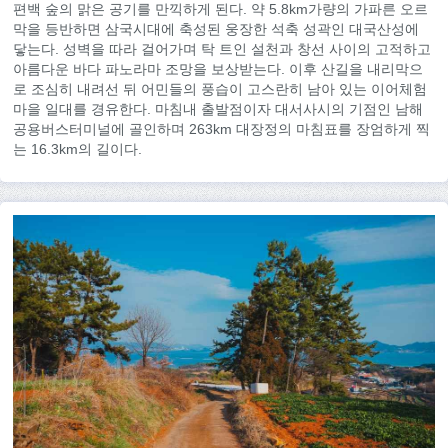
편백 숲의 맑은 공기를 만끽하게 된다. 약 5.8km가량의 가파른 오르
막을 등반하면 삼국시대에 축성된 웅장한 석축 성곽인 대국산성에
닿는다. 성벽을 따라 걸어가며 탁 트인 설천과 창선 사이의 고적하고
아름다운 바다 파노라마 조망을 보상받는다. 이후 산길을 내리막으
로 조심히 내려선 뒤 어민들의 풍습이 고스란히 남아 있는 이어체험
마을 일대를 경유한다. 마침내 출발점이자 대서사시의 기점인 남해
공용버스터미널에 골인하며 263km 대장정의 마침표를 장엄하게 찍
는 16.3km의 길이다.