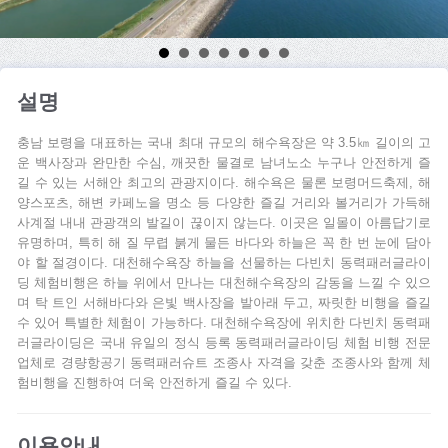
설명
충남 보령을 대표하는 국내 최대 규모의 해수욕장은 약 3.5㎞ 길이의 고
운 백사장과 완만한 수심, 깨끗한 물결로 남녀노소 누구나 안전하게 즐
길 수 있는 서해안 최고의 관광지이다. 해수욕은 물론 보령머드축제, 해
양스포츠, 해변 카페노을 명소 등 다양한 즐길 거리와 볼거리가 가득해
사계절 내내 관광객의 발길이 끊이지 않는다. 이곳은 일몰이 아름답기로
유명하며, 특히 해 질 무렵 붉게 물든 바다와 하늘은 꼭 한 번 눈에 담아
야 할 절경이다. 대천해수욕장 하늘을 선물하는 다빈치 동력패러글라이
딩 체험비행은 하늘 위에서 만나는 대천해수욕장의 감동을 느낄 수 있으
며 탁 트인 서해바다와 은빛 백사장을 발아래 두고, 짜릿한 비행을 즐길
수 있어 특별한 체험이 가능하다. 대천해수욕장에 위치한 다빈치 동력패
러글라이딩은 국내 유일의 정식 등록 동력패러글라이딩 체험 비행 전문
업체로 경량항공기 동력패러슈트 조종사 자격을 갖춘 조종사와 함께 체
험비행을 진행하여 더욱 안전하게 즐길 수 있다.
이용안내