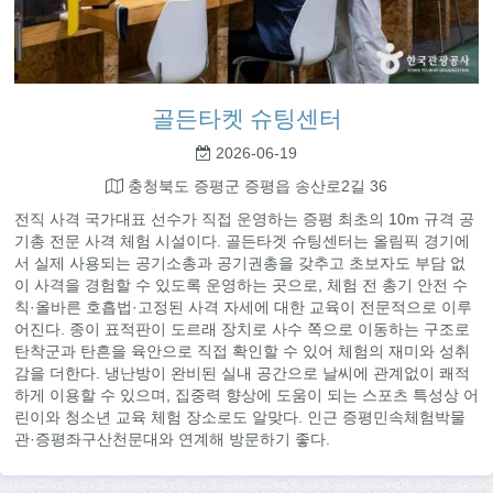
골든타켓 슈팅센터
2026-06-19
충청북도 증평군 증평읍 송산로2길 36
전직 사격 국가대표 선수가 직접 운영하는 증평 최초의 10m 규격 공
기총 전문 사격 체험 시설이다. 골든타겟 슈팅센터는 올림픽 경기에
서 실제 사용되는 공기소총과 공기권총을 갖추고 초보자도 부담 없
이 사격을 경험할 수 있도록 운영하는 곳으로, 체험 전 총기 안전 수
칙·올바른 호흡법·고정된 사격 자세에 대한 교육이 전문적으로 이루
어진다. 종이 표적판이 도르래 장치로 사수 쪽으로 이동하는 구조로
탄착군과 탄흔을 육안으로 직접 확인할 수 있어 체험의 재미와 성취
감을 더한다. 냉난방이 완비된 실내 공간으로 날씨에 관계없이 쾌적
하게 이용할 수 있으며, 집중력 향상에 도움이 되는 스포츠 특성상 어
린이와 청소년 교육 체험 장소로도 알맞다. 인근 증평민속체험박물
관·증평좌구산천문대와 연계해 방문하기 좋다.