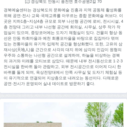
경상북도 안동시 풍천면 호수공원2길 70
경북예술센터는 경상북도의 문화예술 진흥과 지역 공동체 활성화를
위해 공연·전시·교육·국제교류를 아우르는 종합 문화예술 허브다. 이
곳은 지하1층~지상4층 규모로 외부 나선형 공간에 로비, 전시시설, 4
층 전망대 그리고 내부 나선형 공간에 회의실, 사무실, 상주 작가 작
업실이 있으며, 중앙코어에는 도자기 체험실이 있다. 건물의 형상·동
선은 안동 하회마을과 예천 회룡포마을을 바탕으로 집집마다 엮여
있는 전통마을의 유기적·입체적 공간을 형상화했다. 또한, 고유의 삼
재사상(天地人)을 근간으로 사각의 대지 위에 삼각의 인감이 원형의
우주와 소통하는 나선형 공간으로 설계하여, 하늘을 비상하는 경북
의 과거와 미래를 모티브로 삼았다. 때문에 내부 전시동선으로 1·2·3
전시실을 한바퀴 돌아 관람하고, 외부 전시공간으로 이어져 다시 한
바퀴를 돌게 되며, 옥상전망대에서 안쪽 사무실 및 도자기 체험실 등
이 유기적으로 연결되어 지상층으로 내려오는 동선이다. 다채로운
공연·전시가 운영되어 실내 데이트로 방문하기 좋다.