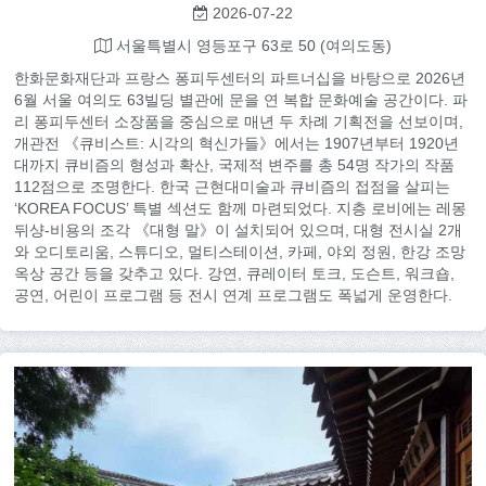
2026-07-22
서울특별시 영등포구 63로 50 (여의도동)
한화문화재단과 프랑스 퐁피두센터의 파트너십을 바탕으로 2026년
6월 서울 여의도 63빌딩 별관에 문을 연 복합 문화예술 공간이다. 파
리 퐁피두센터 소장품을 중심으로 매년 두 차례 기획전을 선보이며,
개관전 《큐비스트: 시각의 혁신가들》에서는 1907년부터 1920년
대까지 큐비즘의 형성과 확산, 국제적 변주를 총 54명 작가의 작품
112점으로 조명한다. 한국 근현대미술과 큐비즘의 접점을 살피는
‘KOREA FOCUS’ 특별 섹션도 함께 마련되었다. 지층 로비에는 레몽
뒤샹-비용의 조각 《대형 말》이 설치되어 있으며, 대형 전시실 2개
와 오디토리움, 스튜디오, 멀티스테이션, 카페, 야외 정원, 한강 조망
옥상 공간 등을 갖추고 있다. 강연, 큐레이터 토크, 도슨트, 워크숍,
공연, 어린이 프로그램 등 전시 연계 프로그램도 폭넓게 운영한다.