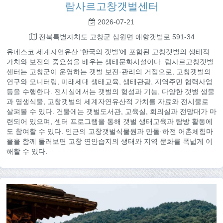
람사르고창갯벌센터
2026-07-21
전북특별자치도 고창군 심원면 애향갯벌로 591-34
유네스코 세계자연유산 ‘한국의 갯벌’에 포함된 고창갯벌의 생태적
가치와 보전의 중요성을 배우는 생태문화시설이다. 람사르고창갯벌
센터는 고창군이 운영하는 갯벌 보전·관리의 거점으로, 고창갯벌의
연구와 모니터링, 미래세대 생태교육, 생태관광, 지역주민 협력사업
등을 수행한다. 전시실에서는 갯벌의 형성과 기능, 다양한 갯벌 생물
과 염생식물, 고창갯벌의 세계자연유산적 가치를 자료와 전시물로
살펴볼 수 있다. 건물에는 갯벌도서관, 교육실, 회의실과 전망대가 마
련되어 있으며, 센터 프로그램을 통해 갯벌 생태교육과 탐방 활동에
도 참여할 수 있다. 인근의 고창갯벌식물원과 만돌·하전 어촌체험마
을을 함께 둘러보면 고창 연안습지의 생태와 지역 문화를 폭넓게 이
해할 수 있다.