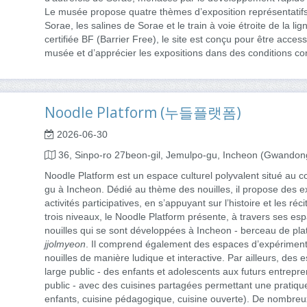
Le musée propose quatre thèmes d’exposition représentatifs 
Sorae, les salines de Sorae et le train à voie étroite de la li
certifiée BF (Barrier Free), le site est conçu pour être acces
musée et d’apprécier les expositions dans des conditions con
Noodle Platform (누들플랫폼)
2026-06-30
36, Sinpo-ro 27beon-gil, Jemulpo-gu, Incheon (Gwandon
Noodle Platform est un espace culturel polyvalent situé au 
gu à Incheon. Dédié au thème des nouilles, il propose des 
activités participatives, en s’appuyant sur l’histoire et les réc
trois niveaux, le Noodle Platform présente, à travers ses esp
nouilles qui se sont développées à Incheon - berceau de plat
jjolmyeon
. Il comprend également des espaces d’expérimenta
nouilles de manière ludique et interactive. Par ailleurs, de
large public - des enfants et adolescents aux futurs entrepre
public - avec des cuisines partagées permettant une pratique 
enfants, cuisine pédagogique, cuisine ouverte). De nombre