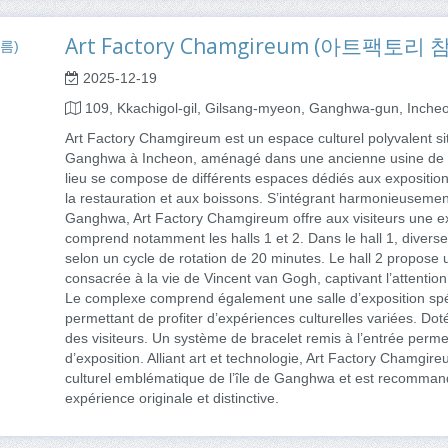
Art Factory Chamgireum (아트팩토리
2025-12-19
109, Kkachigol-gil, Gilsang-myeon, Ganghwa-gun, Inche
Art Factory Chamgireum est un espace culturel polyvalent si
Ganghwa à Incheon, aménagé dans une ancienne usine de fab
lieu se compose de différents espaces dédiés aux exposition
la restauration et aux boissons. S’intégrant harmonieusemen
Ganghwa, Art Factory Chamgireum offre aux visiteurs une exp
comprend notamment les halls 1 et 2. Dans le hall 1, diver
selon un cycle de rotation de 20 minutes. Le hall 2 propos
consacrée à la vie de Vincent van Gogh, captivant l’attention 
Le complexe comprend également une salle d’exposition spé
permettant de profiter d’expériences culturelles variées. Doté d
des visiteurs. Un système de bracelet remis à l’entrée perme
d’exposition. Alliant art et technologie, Art Factory Chamg
culturel emblématique de l’île de Ganghwa et est recomman
expérience originale et distinctive.