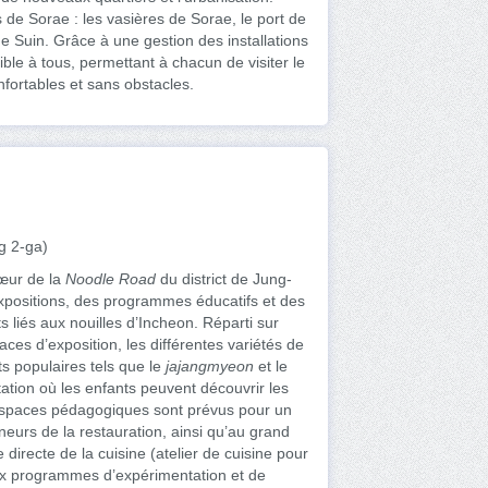
de Sorae : les vasières de Sorae, le port de
gne Suin. Grâce à une gestion des installations
sible à tous, permettant à chacun de visiter le
fortables et sans obstacles.
g 2-ga)
cœur de la
Noodle Road
du district de Jung-
expositions, des programmes éducatifs et des
its liés aux nouilles d’Incheon. Réparti sur
aces d’exposition, les différentes variétés de
s populaires tels que le
jajangmyeon
et le
tion où les enfants peuvent découvrir les
s espaces pédagogiques sont prévus pour un
neurs de la restauration, ainsi qu’au grand
directe de la cuisine (atelier de cuisine pour
ux programmes d’expérimentation et de