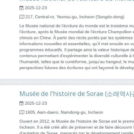
2025-12-23
217, Central-ro, Yeonsu-gu, Incheon (Songdo-dong)
Le Musée national de l’écriture du monde est le troisième
l’écriture, après le Musée mondial de l’écriture Champollio
chinois en Chine. À partir des récits portés par les systèmes
informations nouvelles et essentielles, qu’il met ensuite en v
programmes éducatifs. Il partage ainsi la valeur historique
contenus permettant d’expérimenter la diversité culturelle à t
l’humanité, telles que le cunéiforme, jusqu’au hangeul, le mus
perspectives futures des écritures qui ont façonné le dévelo
Musée de l’histoire de Sorae (소래역사
2025-12-23
1605, Aam-daero, Namdong-gu, Incheon
Ouvert en 2012, le Musée de l’histoire de Sorae est le prem
Incheon. Il a été créé afin de préserver et de faire découvrir l
d’autrefois de Sorae, menacés par le développement rapide d