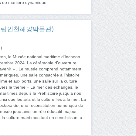
és de manière dynamique.
eon (국립인천해양박물관)
a)
cheon, le Musée national maritime d’Incheon
décembre 2024. La cérémonie d’ouverture
à l’avenir » . Le musée comprend notamment
ériques, une salle consacrée à l’histoire
me et aux ports, une salle sur la culture
avers le thème « La mer des échanges, le
maritimes depuis la Préhistoire jusqu’à nos
si que les arts et la culture liés à la mer. La
ocheondo
, une reconstitution numérique de
musée joue ainsi un rôle éducatif majeur,
e la culture maritimes tout en sensibilisant à