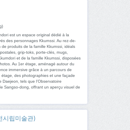
g)
dori est un espace original dédié à la
dérivés des personnages Kkumssi. Au rez-de-
 de produits de la famille Kkumssi, idéals
stales, grip-toks, porte-clés, mugs,
kumdori et de la famille Kkumssi, disposées
 photos. Au 1er étage, aménagé autour du
rience immersive grâce à un parcours de
 2e étage, des photographies et une façade
e Daejeon, tels que l’Observatoire
de Sangso-dong, offrant un aperçu visuel de
n (대전시립미술관)