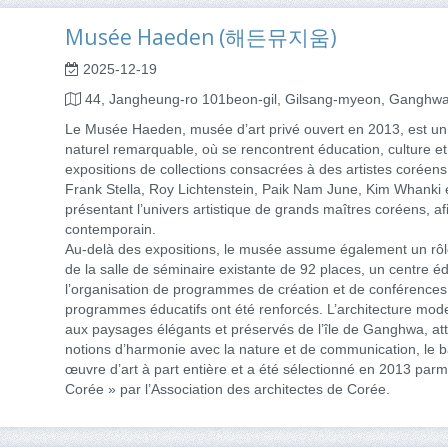
Musée Haeden (해든뮤지움)
2025-12-19
44, Jangheung-ro 101beon-gil, Gilsang-myeon, Ganghwa
Le Musée Haeden, musée d’art privé ouvert en 2013, est un 
naturel remarquable, où se rencontrent éducation, culture et 
expositions de collections consacrées à des artistes coréens
Frank Stella, Roy Lichtenstein, Paik Nam June, Kim Whanki e
présentant l’univers artistique de grands maîtres coréens, afi
contemporain.
Au-delà des expositions, le musée assume également un rôl
de la salle de séminaire existante de 92 places, un centre é
l’organisation de programmes de création et de conférences
programmes éducatifs ont été renforcés. L’architecture m
aux paysages élégants et préservés de l’île de Ganghwa, att
notions d’harmonie avec la nature et de communication, le
œuvre d’art à part entière et a été sélectionné en 2013 parm
Corée » par l’Association des architectes de Corée.