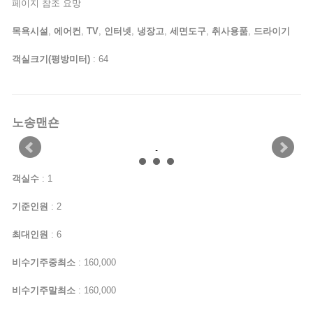
페이지 참조 요망
목욕시설
,
에어컨
,
TV
,
인터넷
,
냉장고
,
세면도구
,
취사용품
,
드라이기
객실크기(평방미터)
: 64
노송맨숀
객실수
: 1
기준인원
: 2
최대인원
: 6
비수기주중최소
: 160,000
비수기주말최소
: 160,000