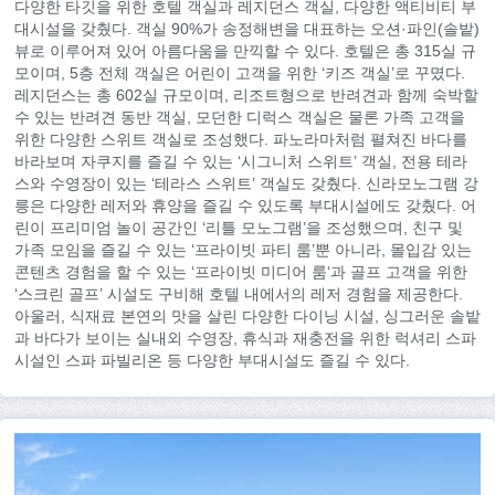
다양한 타깃을 위한 호텔 객실과 레지던스 객실, 다양한 액티비티 부
대시설을 갖췄다. 객실 90%가 송정해변을 대표하는 오션·파인(솔밭)
뷰로 이루어져 있어 아름다움을 만끽할 수 있다. 호텔은 총 315실 규
모이며, 5층 전체 객실은 어린이 고객을 위한 ‘키즈 객실’로 꾸몄다.
레지던스는 총 602실 규모이며, 리조트형으로 반려견과 함께 숙박할
수 있는 반려견 동반 객실, 모던한 디럭스 객실은 물론 가족 고객을
위한 다양한 스위트 객실로 조성했다. 파노라마처럼 펼쳐진 바다를
바라보며 자쿠지를 즐길 수 있는 ‘시그니처 스위트’ 객실, 전용 테라
스와 수영장이 있는 ‘테라스 스위트’ 객실도 갖췄다. 신라모노그램 강
릉은 다양한 레저와 휴양을 즐길 수 있도록 부대시설에도 갖췄다. 어
린이 프리미엄 놀이 공간인 ‘리틀 모노그램’을 조성했으며, 친구 및
가족 모임을 즐길 수 있는 ‘프라이빗 파티 룸’뿐 아니라, 몰입감 있는
콘텐츠 경험을 할 수 있는 ‘프라이빗 미디어 룸‘과 골프 고객을 위한
‘스크린 골프’ 시설도 구비해 호텔 내에서의 레저 경험을 제공한다.
아울러, 식재료 본연의 맛을 살린 다양한 다이닝 시설, 싱그러운 솔밭
과 바다가 보이는 실내외 수영장, 휴식과 재충전을 위한 럭셔리 스파
시설인 스파 파빌리온 등 다양한 부대시설도 즐길 수 있다.