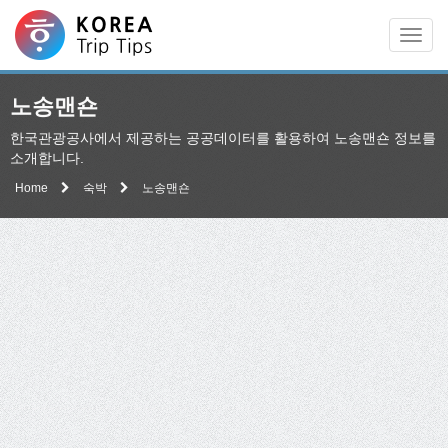
Men
노송맨숀
한국관광공사에서 제공하는 공공데이터를 활용하여 노송맨숀 정보를
소개합니다.
Home
숙박
노송맨숀