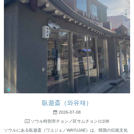
臥遊斎（와유재）
2026-07-08
ソウル特別市チョンノ区サムチョンロ108
ソウルにある臥遊斎（ワユジェ／WAYUJAE）は、韓国の伝統文化