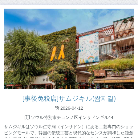
[事後免税店]サムジキル(쌈지길)
2026-04-12
ソウル特別市チョンノ区インサドンギル44
サムジギルはソウル仁寺洞（インサドン）にある工芸専門のショッ
ピングモールで、韓国の伝統工芸と現代的なセンスが調和した独創