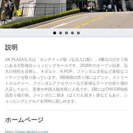
説明
AK PLAZA弘大は「ホンデイック駅（弘大入口駅）」4番出口のすぐ前
にある大型複合ショッピングモールです。2018年のオープン以来、弘
大の特性を反映し、キダルト、K-POP、ファンダム文化など多様なコ
ンテンツを取り扱っています。5階規模の売り場にはアニメ、ストリー
トカルチャー、ファンダムアクセサリーなど多様なテーマの売り場が
入店しており、若者や外国人観光客に人気です。1階にはCHICOR化粧
品売り場の他、ジャンボたこ焼き（ばくだん焼き）屋などもあり、シ
ョッピングとグルメを同時に楽しめます。
ホームページ
https://www.akplaza.com