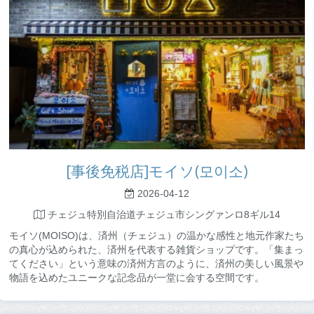
[事後免税店]モイソ(모이소)
2026-04-12
チェジュ特別自治道チェジュ市シングァンロ8ギル14
モイソ(MOISO)は、済州（チェジュ）の温かな感性と地元作家たち
の真心が込められた、済州を代表する雑貨ショップです。「集まっ
てください」という意味の済州方言のように、済州の美しい風景や
物語を込めたユニークな記念品が一堂に会する空間です。