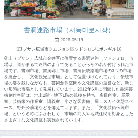
書洞迷路市場（서동미로시장）
2026-05-19
プサン広域市クムジョン区ソドンロ141ボンギル16
釜山（プサン）広域市金井区に位置する書洞迷路（ソドンミロ）市
場は、道がまるで迷路のようであることからその名が付けられた市
場です。書洞市場、書洞郷土市場、書洞伝統路地市場の3つの市場
を統合し、「文化観光型市場」として位置づけられており、伝統市
場の姿を残しながらも、芸術創作空間や文化講座の運営など、新し
い形態の市場として発展しています。2012年6月に開館した書洞芸
術創作空間は、地上2階・地下1階の規模を持ち、多目的室、展示
室、芸術家の作業室、講義室、小さな図書館、屋上スカイ休憩スペ
ース、野外公演場などを備えています。また、「文化芸術伝統市
場」という名称にふさわしく、市場の商人や地域住民を対象とした
さまざまな文化講座も実施されています。