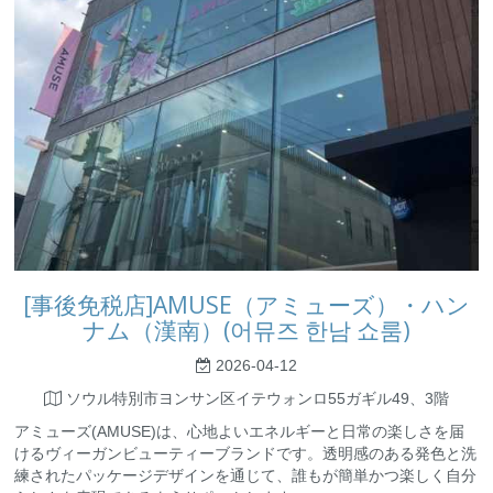
[事後免税店]AMUSE（アミューズ）・ハン
ナム（漢南）(어뮤즈 한남 쇼룸)
2026-04-12
ソウル特別市ヨンサン区イテウォンロ55ガギル49、3階
アミューズ(AMUSE)は、心地よいエネルギーと日常の楽しさを届
けるヴィーガンビューティーブランドです。透明感のある発色と洗
練されたパッケージデザインを通じて、誰もが簡単かつ楽しく自分