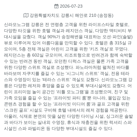
2026-07-23
강원특별자치도 강릉시 해안로 210 (송정동)
신라모노그램 강릉은 전 연령층 고객을 위한 라이프스타일 호텔로,
다양한 타깃을 위한 호텔 객실과 레지던스 객실, 다양한 액티비티 부
대시설을 갖췄다. 객실 90%가 송정해변을 대표하는 오션·파인(솔밭)
뷰로 이루어져 있어 아름다움을 만끽할 수 있다. 호텔은 총 315실 규
모이며, 5층 전체 객실은 어린이 고객을 위한 ‘키즈 객실’로 꾸몄다.
레지던스는 총 602실 규모이며, 리조트형으로 반려견과 함께 숙박할
수 있는 반려견 동반 객실, 모던한 디럭스 객실은 물론 가족 고객을
위한 다양한 스위트 객실로 조성했다. 파노라마처럼 펼쳐진 바다를
바라보며 자쿠지를 즐길 수 있는 ‘시그니처 스위트’ 객실, 전용 테라
스와 수영장이 있는 ‘테라스 스위트’ 객실도 갖췄다. 신라모노그램 강
릉은 다양한 레저와 휴양을 즐길 수 있도록 부대시설에도 갖췄다. 어
린이 프리미엄 놀이 공간인 ‘리틀 모노그램’을 조성했으며, 친구 및
가족 모임을 즐길 수 있는 ‘프라이빗 파티 룸’뿐 아니라, 몰입감 있는
콘텐츠 경험을 할 수 있는 ‘프라이빗 미디어 룸‘과 골프 고객을 위한
‘스크린 골프’ 시설도 구비해 호텔 내에서의 레저 경험을 제공한다.
아울러, 식재료 본연의 맛을 살린 다양한 다이닝 시설, 싱그러운 솔밭
과 바다가 보이는 실내외 수영장, 휴식과 재충전을 위한 럭셔리 스파
시설인 스파 파빌리온 등 다양한 부대시설도 즐길 수 있다.