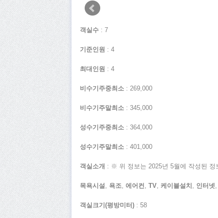
객실수
: 7
기준인원
: 4
최대인원
: 4
비수기주중최소
: 269,000
비수기주말최소
: 345,000
성수기주중최소
: 364,000
성수기주말최소
: 401,000
객실소개
: ※ 위 정보는 2025년 5월에 작성
목욕시설
,
욕조
,
에어컨
,
TV
,
케이블설치
,
인터넷
객실크기(평방미터)
: 58