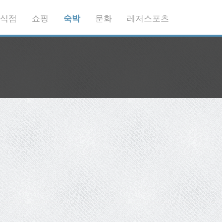
식점
쇼핑
숙박
문화
레저스포츠