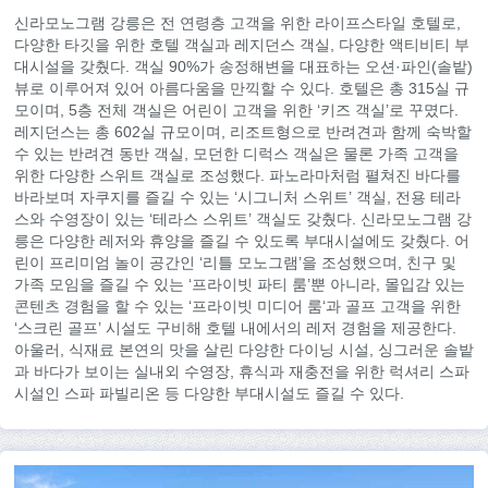
신라모노그램 강릉은 전 연령층 고객을 위한 라이프스타일 호텔로,
다양한 타깃을 위한 호텔 객실과 레지던스 객실, 다양한 액티비티 부
대시설을 갖췄다. 객실 90%가 송정해변을 대표하는 오션·파인(솔밭)
뷰로 이루어져 있어 아름다움을 만끽할 수 있다. 호텔은 총 315실 규
모이며, 5층 전체 객실은 어린이 고객을 위한 ‘키즈 객실’로 꾸몄다.
레지던스는 총 602실 규모이며, 리조트형으로 반려견과 함께 숙박할
수 있는 반려견 동반 객실, 모던한 디럭스 객실은 물론 가족 고객을
위한 다양한 스위트 객실로 조성했다. 파노라마처럼 펼쳐진 바다를
바라보며 자쿠지를 즐길 수 있는 ‘시그니처 스위트’ 객실, 전용 테라
스와 수영장이 있는 ‘테라스 스위트’ 객실도 갖췄다. 신라모노그램 강
릉은 다양한 레저와 휴양을 즐길 수 있도록 부대시설에도 갖췄다. 어
린이 프리미엄 놀이 공간인 ‘리틀 모노그램’을 조성했으며, 친구 및
가족 모임을 즐길 수 있는 ‘프라이빗 파티 룸’뿐 아니라, 몰입감 있는
콘텐츠 경험을 할 수 있는 ‘프라이빗 미디어 룸‘과 골프 고객을 위한
‘스크린 골프’ 시설도 구비해 호텔 내에서의 레저 경험을 제공한다.
아울러, 식재료 본연의 맛을 살린 다양한 다이닝 시설, 싱그러운 솔밭
과 바다가 보이는 실내외 수영장, 휴식과 재충전을 위한 럭셔리 스파
시설인 스파 파빌리온 등 다양한 부대시설도 즐길 수 있다.