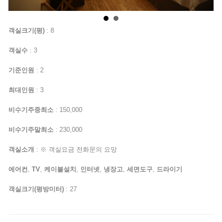
객실크기(평)
: 8
객실수
: 3
기준인원
: 2
최대인원
: 3
비수기주중최소
: 150,000
비수기주말최소
: 230,000
객실소개
: ※ 객실요금 전화문의 요망
에어컨
,
TV
,
케이블설치
,
인터넷
,
냉장고
,
세면도구
,
드라이기
객실크기(평방미터)
: 27