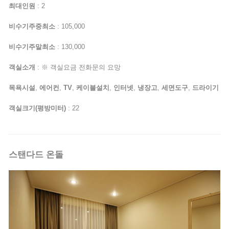
최대인원
: 2
비수기주중최소
: 105,000
비수기주말최소
: 130,000
객실소개
: ※ 객실요금 전화문의 요망
목욕시설
,
에어컨
,
TV
,
케이블설치
,
인터넷
,
냉장고
,
세면도구
,
드라이기
객실크기(평방미터)
: 22
스탠다드 온돌