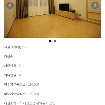
객실크기(평)
: 6
객실수
: 4
기준인원
: 3
최대인원
: 4
비수기주중최소
: 110,000
비수기주말최소
: 150,000
객실소개
: ※ 객실요금 전화문의 요망