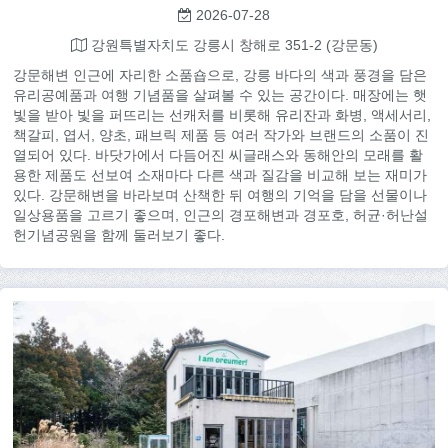
2026-07-28
강원특별자치도 강릉시 창해로 351-2 (강문동)
강문해변 인근에 자리한 소품숍으로, 강릉 바다의 색과 풍경을 담은
유리공예품과 여행 기념품을 살펴볼 수 있는 공간이다. 매장에는 햇
빛을 받아 빛을 퍼뜨리는 선캐처를 비롯해 유리잔과 화병, 액세서리,
책갈피, 엽서, 양초, 패브릭 제품 등 여러 작가와 브랜드의 소품이 진
열되어 있다. 바닷가에서 다듬어진 씨글래스와 동해안의 모래를 활
용한 제품도 선보여 소재마다 다른 색과 질감을 비교해 보는 재미가
있다. 강문해변을 바라보며 산책한 뒤 여행의 기억을 담을 선물이나
일상용품을 고르기 좋으며, 인근의 경포해변과 경포호, 허균·허난설
헌기념공원을 함께 둘러보기 좋다.