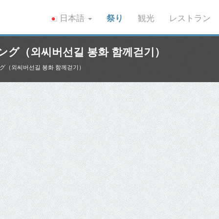
日本語
祭り
観光
レストラン
グ（외씨버선길 봉화 함께걷기）
グ（외씨버선길 봉화 함께걷기）