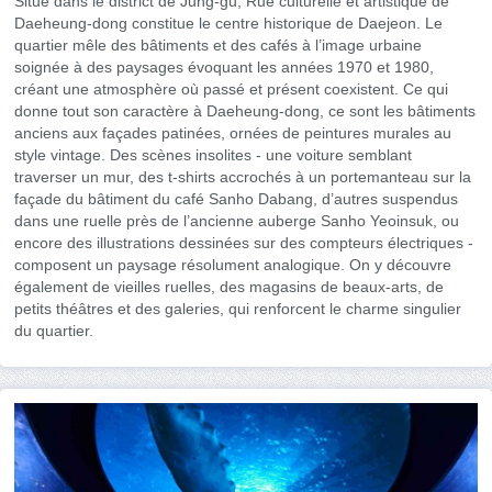
Situé dans le district de Jung-gu, Rue culturelle et artistique de
Daeheung-dong constitue le centre historique de Daejeon. Le
quartier mêle des bâtiments et des cafés à l’image urbaine
soignée à des paysages évoquant les années 1970 et 1980,
créant une atmosphère où passé et présent coexistent. Ce qui
donne tout son caractère à Daeheung-dong, ce sont les bâtiments
anciens aux façades patinées, ornées de peintures murales au
style vintage. Des scènes insolites - une voiture semblant
traverser un mur, des t-shirts accrochés à un portemanteau sur la
façade du bâtiment du café Sanho Dabang, d’autres suspendus
dans une ruelle près de l’ancienne auberge Sanho Yeoinsuk, ou
encore des illustrations dessinées sur des compteurs électriques -
composent un paysage résolument analogique. On y découvre
également de vieilles ruelles, des magasins de beaux-arts, de
petits théâtres et des galeries, qui renforcent le charme singulier
du quartier.