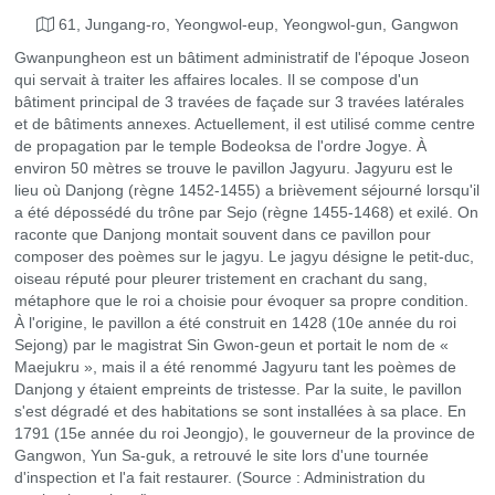
61, Jungang-ro, Yeongwol-eup, Yeongwol-gun, Gangwon
Gwanpungheon est un bâtiment administratif de l'époque Joseon
qui servait à traiter les affaires locales. Il se compose d'un
bâtiment principal de 3 travées de façade sur 3 travées latérales
et de bâtiments annexes. Actuellement, il est utilisé comme centre
de propagation par le temple Bodeoksa de l'ordre Jogye. À
environ 50 mètres se trouve le pavillon Jagyuru. Jagyuru est le
lieu où Danjong (règne 1452-1455) a brièvement séjourné lorsqu'il
a été dépossédé du trône par Sejo (règne 1455-1468) et exilé. On
raconte que Danjong montait souvent dans ce pavillon pour
composer des poèmes sur le jagyu. Le jagyu désigne le petit-duc,
oiseau réputé pour pleurer tristement en crachant du sang,
métaphore que le roi a choisie pour évoquer sa propre condition.
À l'origine, le pavillon a été construit en 1428 (10e année du roi
Sejong) par le magistrat Sin Gwon-geun et portait le nom de «
Maejukru », mais il a été renommé Jagyuru tant les poèmes de
Danjong y étaient empreints de tristesse. Par la suite, le pavillon
s'est dégradé et des habitations se sont installées à sa place. En
1791 (15e année du roi Jeongjo), le gouverneur de la province de
Gangwon, Yun Sa-guk, a retrouvé le site lors d'une tournée
d'inspection et l'a fait restaurer. (Source : Administration du