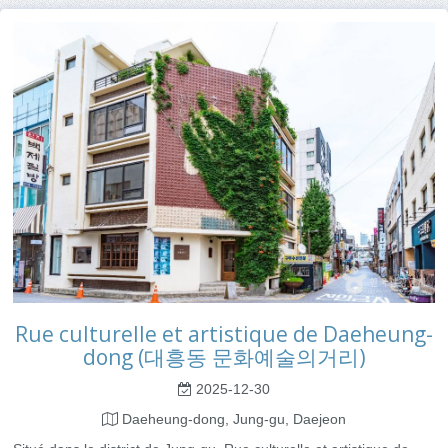
Rue culturelle et artistique de Daeheung-
dong (대흥동 문화예술의거리)
2025-12-30
Daeheung-dong, Jung-gu, Daejeon