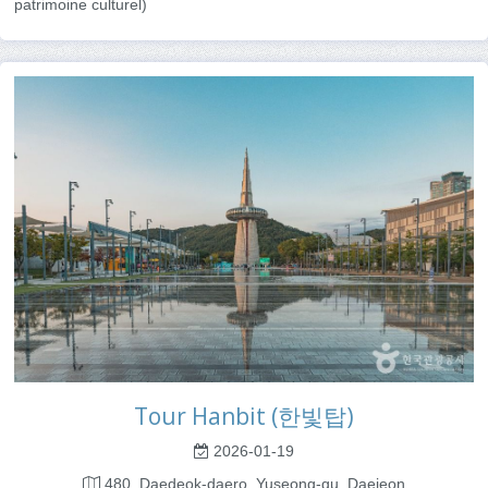
patrimoine culturel)
Tour Hanbit (한빛탑)
2026-01-19
480, Daedeok-daero, Yuseong-gu, Daejeon