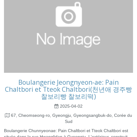
Boulangerie Jeongnyeon-ae: Pain
Chaltbori et Tteok Chaltbori(천년애 경주빵
찰보리빵 찰보리떡)
2025-04-02
67, Cheomseong-ro, Gyeongju, Gyeongsangbuk-do, Corée du
Sud
Boulangerie Chunnyeonae: Pain Chaltbori et Tteok Chaltbori est
située dans la rue Hwanglidan à Gyeongju. L'extérieur, construit