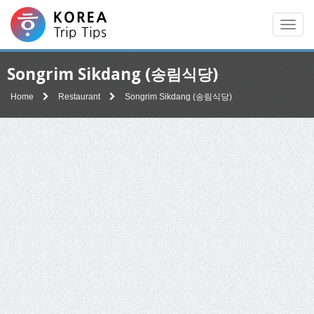
Men
Songrim Sikdang (송림식당)
Home
Restaurant
Songrim Sikdang (송림식당)