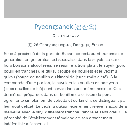
Pyeongsanok (평산옥)
2026-05-22
26 Choryangjung-ro, Dong-gu, Busan
Situé à proximité de la gare de Busan, ce restaurant transmis de
génération en génération est spécialisé dans le suyuk. La carte,
hors boissons alcoolisées, se résume à trois plats : le suyuk (porc
bouilli en tranches), le guksu (soupe de nouilles) et le yeolmu
guksu (soupe de nouilles au kimchi de jeune radis d'été). À la
commande d'une portion, le suyuk et les nouilles en somyeon
(fines nouilles de blé) sont servis dans une même assiette. Ces
dernières, préparées dans un bouillon de cuisson du porc
agrémenté simplement de cébette et de kimchi, se distinguent par
leur goût délicat. Le yeolmu guksu, légèrement relevé, s'accorde à
merveille avec le suyuk finement tranché, tendre et sans odeur. La
pérennité de l'établissement témoigne de son attachement
indéfectible à l'essentiel.