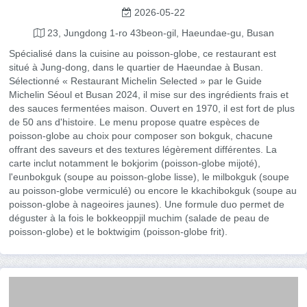
2026-05-22
23, Jungdong 1-ro 43beon-gil, Haeundae-gu, Busan
Spécialisé dans la cuisine au poisson-globe, ce restaurant est
situé à Jung-dong, dans le quartier de Haeundae à Busan.
Sélectionné « Restaurant Michelin Selected » par le Guide
Michelin Séoul et Busan 2024, il mise sur des ingrédients frais et
des sauces fermentées maison. Ouvert en 1970, il est fort de plus
de 50 ans d'histoire. Le menu propose quatre espèces de
poisson-globe au choix pour composer son bokguk, chacune
offrant des saveurs et des textures légèrement différentes. La
carte inclut notamment le bokjorim (poisson-globe mijoté),
l'eunbokguk (soupe au poisson-globe lisse), le milbokguk (soupe
au poisson-globe vermiculé) ou encore le kkachibokguk (soupe au
poisson-globe à nageoires jaunes). Une formule duo permet de
déguster à la fois le bokkeoppjil muchim (salade de peau de
poisson-globe) et le boktwigim (poisson-globe frit).