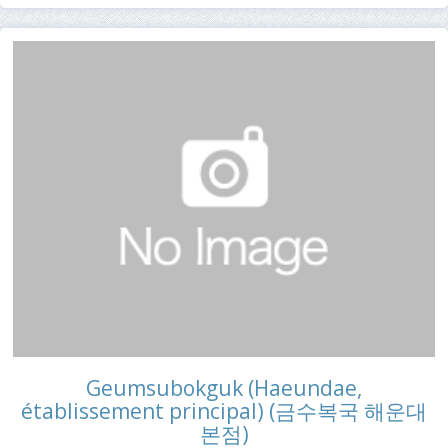
Geumsubokguk (Haeundae,
établissement principal) (금수복국 해운대
본점)