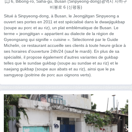
6, Bibong-ro, Saha-gu, Busan (Sinpyeong-dong)광역시 사하구
비봉로 6 (신평동)
Situé à Sinpyeong-dong, à Busan, le Jeongjitgan Sinpyeong a
ouvert ses portes en 2011 et est spécialisé dans le dwaejigukbap
(soupe au porc et au riz), un plat emblématique de Busan. Le
terme « jeongjitgan » appartient au dialecte de la région de
Gyeongsang qui signifie « cuisine ». Sélectionné par le Guide
Michelin, ce restaurant accueille ses clients à toute heure grâce à
ses horaires d'ouverture 24h/24 (sauf le mardi). En plus de sa
spécialité, il propose également d'autres variantes de gukbap
telles que le sundae gukbap (soupe au sundae et au riz) et le
naejang gukbap (soupe aux abats et au riz), ainsi que le pa
samgyeop (poitrine de porc aux oignons verts).