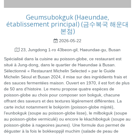
Geumsubokguk (Haeundae,
établissement principal) (금수복국 해운대
본점)
2026-05-22
23, Jungdong 1-ro 43beon-gil, Haeundae-gu, Busan
Spécialisé dans la cuisine au poisson-globe, ce restaurant est
situé à Jung-dong, dans le quartier de Haeundae à Busan.
Sélectionné « Restaurant Michelin Selected » par le Guide
Michelin Séoul et Busan 2024, il mise sur des ingrédients frais et
des sauces fermentées maison. Ouvert en 1970, il est fort de plus
de 50 ans d'histoire. Le menu propose quatre espèces de
poisson-globe au choix pour composer son bokguk, chacune
offrant des saveurs et des textures légèrement différentes. La
carte inclut notamment le bokjorim (poisson-globe mijoté),
l'eunbokguk (soupe au poisson-globe lisse), le milbokguk (soupe
au poisson-globe vermiculé) ou encore le kkachibokguk (soupe au
poisson-globe à nageoires jaunes). Une formule duo permet de
déguster à la fois le bokkeoppjil muchim (salade de peau de