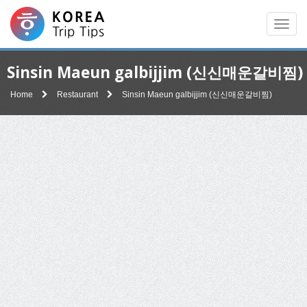
Men
Sinsin Maeun galbijjim (신신매운갈비찜)
Home
Restaurant
Sinsin Maeun galbijjim (신신매운갈비찜)