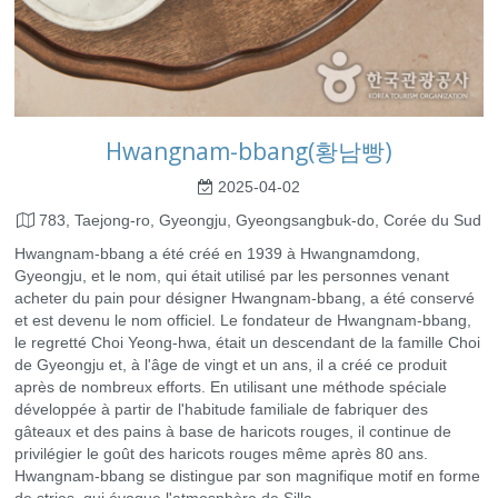
Hwangnam-bbang(황남빵)
2025-04-02
783, Taejong-ro, Gyeongju, Gyeongsangbuk-do, Corée du Sud
Hwangnam-bbang a été créé en 1939 à Hwangnamdong,
Gyeongju, et le nom, qui était utilisé par les personnes venant
acheter du pain pour désigner Hwangnam-bbang, a été conservé
et est devenu le nom officiel. Le fondateur de Hwangnam-bbang,
le regretté Choi Yeong-hwa, était un descendant de la famille Choi
de Gyeongju et, à l'âge de vingt et un ans, il a créé ce produit
après de nombreux efforts. En utilisant une méthode spéciale
développée à partir de l'habitude familiale de fabriquer des
gâteaux et des pains à base de haricots rouges, il continue de
privilégier le goût des haricots rouges même après 80 ans.
Hwangnam-bbang se distingue par son magnifique motif en forme
de stries, qui évoque l'atmosphère de Silla.