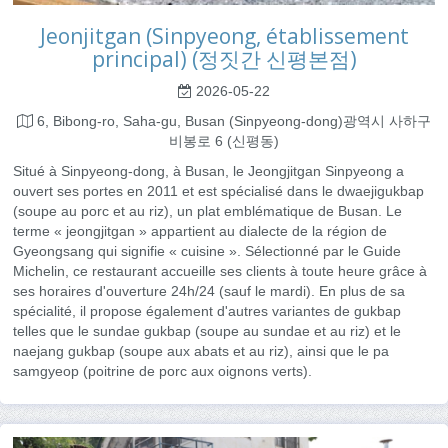
Jeonjitgan (Sinpyeong, établissement
principal) (정짓간 신평본점)
2026-05-22
6, Bibong-ro, Saha-gu, Busan (Sinpyeong-dong)광역시 사하구
비봉로 6 (신평동)
Situé à Sinpyeong-dong, à Busan, le Jeongjitgan Sinpyeong a
ouvert ses portes en 2011 et est spécialisé dans le dwaejigukbap
(soupe au porc et au riz), un plat emblématique de Busan. Le
terme « jeongjitgan » appartient au dialecte de la région de
Gyeongsang qui signifie « cuisine ». Sélectionné par le Guide
Michelin, ce restaurant accueille ses clients à toute heure grâce à
ses horaires d'ouverture 24h/24 (sauf le mardi). En plus de sa
spécialité, il propose également d'autres variantes de gukbap
telles que le sundae gukbap (soupe au sundae et au riz) et le
naejang gukbap (soupe aux abats et au riz), ainsi que le pa
samgyeop (poitrine de porc aux oignons verts).