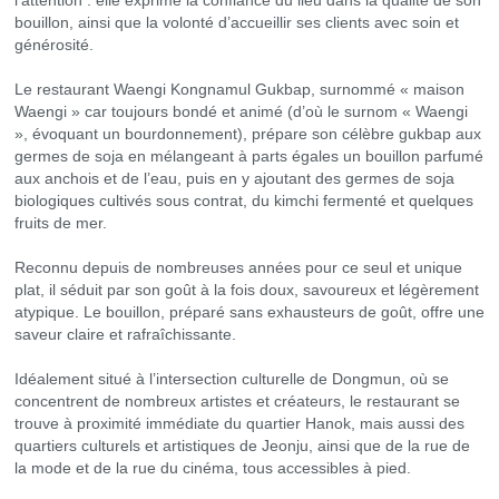
l’attention : elle exprime la confiance du lieu dans la qualité de son
bouillon, ainsi que la volonté d’accueillir ses clients avec soin et
générosité.
Le restaurant Waengi Kongnamul Gukbap, surnommé « maison
Waengi » car toujours bondé et animé (d’où le surnom « Waengi
», évoquant un bourdonnement), prépare son célèbre gukbap aux
germes de soja en mélangeant à parts égales un bouillon parfumé
aux anchois et de l’eau, puis en y ajoutant des germes de soja
biologiques cultivés sous contrat, du kimchi fermenté et quelques
fruits de mer.
Reconnu depuis de nombreuses années pour ce seul et unique
plat, il séduit par son goût à la fois doux, savoureux et légèrement
atypique. Le bouillon, préparé sans exhausteurs de goût, offre une
saveur claire et rafraîchissante.
Idéalement situé à l’intersection culturelle de Dongmun, où se
concentrent de nombreux artistes et créateurs, le restaurant se
trouve à proximité immédiate du quartier Hanok, mais aussi des
quartiers culturels et artistiques de Jeonju, ainsi que de la rue de
la mode et de la rue du cinéma, tous accessibles à pied.