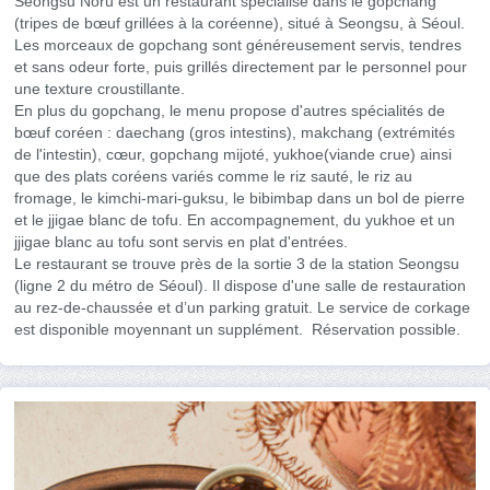
Seongsu Noru est un restaurant spécialisé dans le gopchang
(tripes de bœuf grillées à la coréenne), situé à Seongsu, à Séoul.
Les morceaux de gopchang sont généreusement servis, tendres
et sans odeur forte, puis grillés directement par le personnel pour
une texture croustillante.
En plus du gopchang, le menu propose d'autres spécialités de
bœuf coréen : daechang (gros intestins), makchang (extrémités
de l'intestin), cœur, gopchang mijoté, yukhoe(viande crue) ainsi
que des plats coréens variés comme le riz sauté, le riz au
fromage, le kimchi-mari-guksu, le bibimbap dans un bol de pierre
et le jjigae blanc de tofu. En accompagnement, du yukhoe et un
jjigae blanc au tofu sont servis en plat d'entrées.
Le restaurant se trouve près de la sortie 3 de la station Seongsu
(ligne 2 du métro de Séoul). Il dispose d'une salle de restauration
au rez-de-chaussée et d’un parking gratuit. Le service de corkage
est disponible moyennant un supplément. Réservation possible.