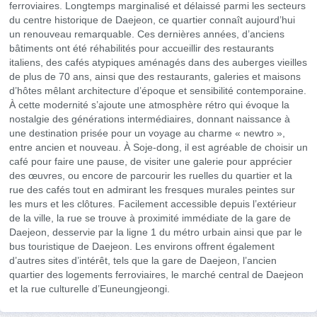
ferroviaires. Longtemps marginalisé et délaissé parmi les secteurs
du centre historique de Daejeon, ce quartier connaît aujourd’hui
un renouveau remarquable. Ces dernières années, d’anciens
bâtiments ont été réhabilités pour accueillir des restaurants
italiens, des cafés atypiques aménagés dans des auberges vieilles
de plus de 70 ans, ainsi que des restaurants, galeries et maisons
d’hôtes mêlant architecture d’époque et sensibilité contemporaine.
À cette modernité s’ajoute une atmosphère rétro qui évoque la
nostalgie des générations intermédiaires, donnant naissance à
une destination prisée pour un voyage au charme « newtro »,
entre ancien et nouveau. À Soje-dong, il est agréable de choisir un
café pour faire une pause, de visiter une galerie pour apprécier
des œuvres, ou encore de parcourir les ruelles du quartier et la
rue des cafés tout en admirant les fresques murales peintes sur
les murs et les clôtures. Facilement accessible depuis l’extérieur
de la ville, la rue se trouve à proximité immédiate de la gare de
Daejeon, desservie par la ligne 1 du métro urbain ainsi que par le
bus touristique de Daejeon. Les environs offrent également
d’autres sites d’intérêt, tels que la gare de Daejeon, l’ancien
quartier des logements ferroviaires, le marché central de Daejeon
et la rue culturelle d’Euneungjeongi.