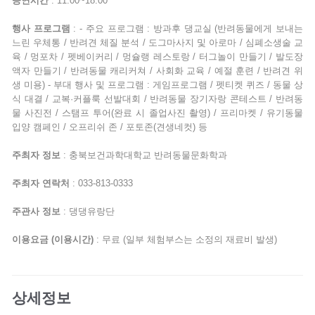
공연시간
: 11:00~18:00
행사 프로그램
: - 주요 프로그램 : 방과후 댕교실 (반려동물에게 보내는
느린 우체통 / 반려견 체질 분석 / 도그마사지 및 아로마 / 심폐소생술 교
육 / 멍포차 / 펫베이커리 / 멍슐랭 레스토랑 / 터그놀이 만들기 / 발도장
액자 만들기 / 반려동물 캐리커쳐 / 사회화 교육 / 예절 훈련 / 반려견 위
생 미용) - 부대 행사 및 프로그램 : 게임프로그램 / 펫티켓 퀴즈 / 동물 상
식 대결 / 교복·커플룩 선발대회 / 반려동물 장기자랑 콘테스트 / 반려동
물 사진전 / 스탬프 투어(완료 시 졸업사진 촬영) / 프리마켓 / 유기동물
입양 캠페인 / 오프리쉬 존 / 포토존(견생네컷) 등
주최자 정보
: 충북보건과학대학교 반려동물문화학과
주최자 연락처
: 033-813-0333
주관사 정보
: 댕댕유랑단
이용요금 (이용시간)
: 무료 (일부 체험부스는 소정의 재료비 발생)
상세정보