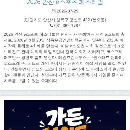
2026 안산 e스포츠 페스티벌
2026-07-29
경기도 안산시 상록구 용신로 422 (본오동)
031-369-1787
2026 안산 e스포츠 페스티벌은 안산시가 주최하는 지역 e스포츠 축
제로, 2026년 8월 29일 상록수김연경체육관에서 열린다. 2023년에
시작해 올해로 4회째를 맞는다. 이날 e스포츠 대회 결선으로 리그오
브레전드 관내 대회와 테일즈런너 전국 대회가 치러지고, 코스프레
퍼포먼스 경연도 함께 열린다. 테일즈런너부스, 브롤스타즈 랜파티,
코스프레 존, 레트로 게임 존에서는 관람객이 직접 게임을 즐길 수 있
다. 인플루언서 밍모와 코스어 정재니·온양갱·노에·캡스파가 현장을
찾아 팬들과 만난다. 청년부터 가족 단위 방문객까지 게임을 즐기며
하루를 보낼 수 있는 축제이다.