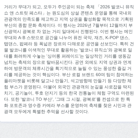
거리가 무대가 되고, 모두가 주인공이 되는 축제 「2026 발코니 뮤직
쇼 앤 스트릿 페스타」는 원도심의 상설 콘텐츠 운영을 통해 국내외
관광객의 만족도를 제고하고 지역 상권을 활성화할 목적으로 기획된
부산의 종합 문화 축제이다. 이 행사는 2026년 7월부터 12월까지 부
산광역시 광복로 차 없는 거리 일대에서 진행된다. 이번 행사는 메인
무대와 A·B 스팟으로 공간을 나누어 퓨전 국악, 재즈, K-POP 댄스,
탭댄스, 팝페라 등 폭넓은 장르의 다채로운 공연을 선보인다. 특히 건
물 발코니를 이색적인 무대로 활용하는 '발코니 뮤직쇼'와 광복로 일
대를 화려하게 수놓는 '싱어롱 퍼레이드'는 일상적인 거리를 생동감
넘치는 축제의 장으로 탈바꿈시킨다. 공연 외에도 지역 상권과 연계
하여 방문객의 체류시간을 획기적으로 늘릴 수 있는 풍성한 즐길 거
리를 제공하는 것이 핵심이다. 부산 로컬 브랜드 60여 팀이 참여하는
플리마켓을 비롯해 달고나 만들기, 석고방향제 만들기 등 다양한 체
험 부스가 운영된다. 더불어 외국인 관광객의 눈길을 사로잡을 딱지
치기, 공기놀이, 투호 던지기 등의 한국 전통놀이 체험 구역도 마련된
다. 또한 '발코니 TO 부산', '그때 그 시절, 광복로'를 컨셉으로 한 특
화 포토존과 영수증 카메라 부스를 운영하여 축제를 찾은 시민과 관
광객 모두에게 특별한 추억을 선사할 것이다.