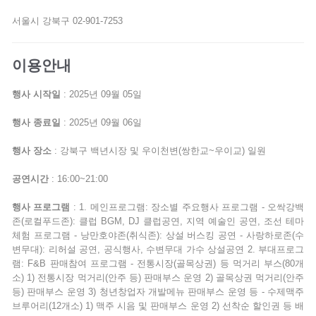
서울시 강북구 02-901-7253
이용안내
행사 시작일
: 2025년 09월 05일
행사 종료일
: 2025년 09월 06일
행사 장소
: 강북구 백년시장 및 우이천변(쌍한교~우이교) 일원
공연시간
: 16:00~21:00
행사 프로그램
: 1. 메인프로그램: 장소별 주요행사 프로그램 - 오싹강백
존(로컬푸드존): 클럽 BGM, DJ 클럽공연, 지역 예술인 공연, 조선 테마
체험 프로그램 - 낭만호야존(취식존): 상설 버스킹 공연 - 사랑하로존(수
변무대): 리허설 공연, 공식행사, 수변무대 가수 상설공연 2. 부대프로그
램: F&B 판매참여 프로그램 - 전통시장(골목상권) 등 먹거리 부스(80개
소) 1) 전통시장 먹거리(안주 등) 판매부스 운영 2) 골목상권 먹거리(안주
등) 판매부스 운영 3) 청년창업자 개발메뉴 판매부스 운영 등 - 수제맥주
브루어리(12개소) 1) 맥주 시음 및 판매부스 운영 2) 선착순 할인권 등 배