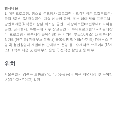
행사내용
1. 메인프로그램: 장소별 주요행사 프로그램 - 오싹강백존(로컬푸드존):
클럽 BGM, DJ 클럽공연, 지역 예술인 공연, 조선 테마 체험 프로그램 -
낭만호야존(취식존): 상설 버스킹 공연 - 사랑하로존(수변무대): 리허설
공연, 공식행사, 수변무대 가수 상설공연 2. 부대프로그램: F&B 판매참
여 프로그램 - 전통시장(골목상권) 등 먹거리 부스(80개소) 1) 전통시장
먹거리(안주 등) 판매부스 운영 2) 골목상권 먹거리(안주 등) 판매부스 운
영 3) 청년창업자 개발메뉴 판매부스 운영 등 - 수제맥주 브루어리(12개
소) 1) 맥주 시음 및 판매부스 운영 2) 선착순 할인권 등 배부
위치
서울특별시 강북구 도봉로97길 45 (수유동) 강북구 백년시장 및 우이천
변(쌍한교~우이교) 일원