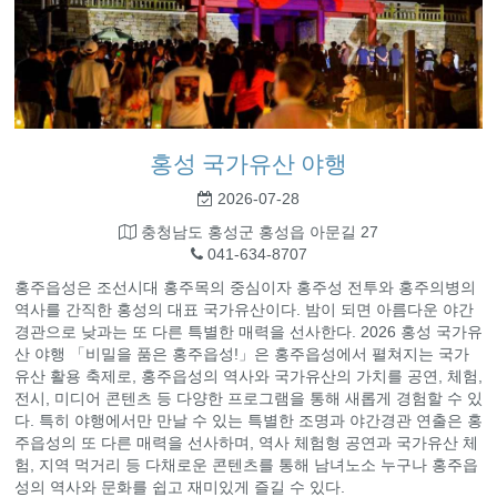
홍성 국가유산 야행
2026-07-28
충청남도 홍성군 홍성읍 아문길 27
041-634-8707
홍주읍성은 조선시대 홍주목의 중심이자 홍주성 전투와 홍주의병의
역사를 간직한 홍성의 대표 국가유산이다. 밤이 되면 아름다운 야간
경관으로 낮과는 또 다른 특별한 매력을 선사한다. 2026 홍성 국가유
산 야행 「비밀을 품은 홍주읍성!」은 홍주읍성에서 펼쳐지는 국가
유산 활용 축제로, 홍주읍성의 역사와 국가유산의 가치를 공연, 체험,
전시, 미디어 콘텐츠 등 다양한 프로그램을 통해 새롭게 경험할 수 있
다. 특히 야행에서만 만날 수 있는 특별한 조명과 야간경관 연출은 홍
주읍성의 또 다른 매력을 선사하며, 역사 체험형 공연과 국가유산 체
험, 지역 먹거리 등 다채로운 콘텐츠를 통해 남녀노소 누구나 홍주읍
성의 역사와 문화를 쉽고 재미있게 즐길 수 있다.