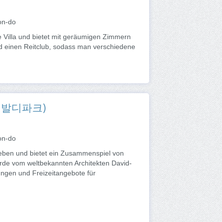
on-do
ge Villa und bietet mit geräumigen Zimmern
nd einen Reitclub, sodass man verschiedene
체 비발디파크)
on-do
eben und bietet ein Zusammenspiel von
urde vom weltbekannten Architekten David-
tungen und Freizeitangebote für