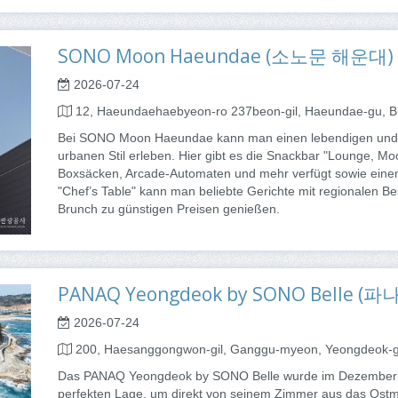
SONO Moon Haeundae (소노문 해운대)
2026-07-24
12, Haeundaehaebyeon-ro 237beon-gil, Haeundae-gu, 
Bei SONO Moon Haeundae kann man einen lebendigen und ei
urbanen Stil erleben. Hier gibt es die Snackbar "Lounge, Moo
Boxsäcken, Arcade-Automaten und mehr verfügt sowie einen 
"Chef’s Table" kann man beliebte Gerichte mit regionalen B
Brunch zu günstigen Preisen genießen.
PANAQ Yeongdeok by SONO Belle
2026-07-24
200, Haesanggongwon-gil, Ganggu-myeon, Yeongdeok-
Das PANAQ Yeongdeok by SONO Belle wurde im Dezember 202
perfekten Lage, um direkt von seinem Zimmer aus das Ost