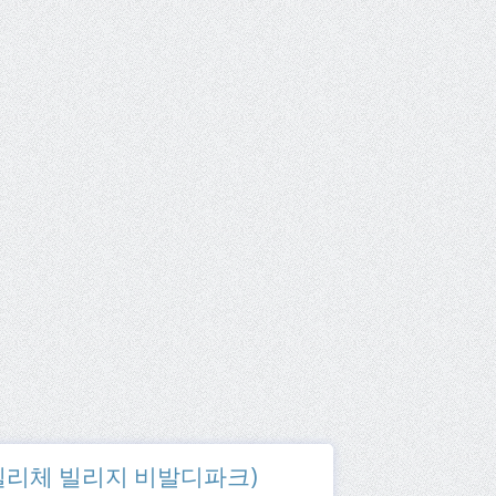
k (소노펠리체 빌리지 비발디파크)