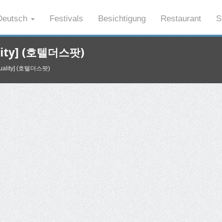
eutsch
Festivals
Besichtigung
Restaurant
S
ality] (호텔더스팟)
 Quality] (호텔더스팟)