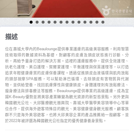
描述
位在壽城大學內的Beaulounge提供專業護膚的高級美容服務，利用智慧
技術取得的數據資料為基礎，對顧客的皮膚及頭皮狀態進行診斷、分
析，再給予量身打造的解決方案。這裡的護膚服務中，提供全效護理、
抗老化護理、美白護理、賀爾蒙護理、平衡護理與保濕護理等，以打造
追求年輕健康膚質的皮膚保養課程。透過促進頭皮血液循環與肌肉放鬆
的頭部按摩SPA服務，可以幫助淋巴循環、去除頭皮有害物質與代謝
物，並供給營養，找回肌膚彈性與健康頭皮。身體護理則有放鬆療法、
瘦身療法與排毒療法等服務。Beaulounge提供專業的高級護膚，成為宣
揚K-Beauty優勢並將美容產業轉變為觀光資源的新型態景點。另外更與
韓國觀光公社、大邱醫療觀光振興院、壽城大學醫學美容領導中心等單
位合作，提供海外遊客特殊目的觀光、美容健康健身觀光服務。顧客族
群不只是海外美容遊客，也將大邱美容企業的產品推薦給一般顧客，並
於2022年被評選為韓國觀光公社指定的優秀健康養身景點。