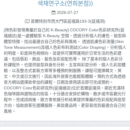
색채연구소(연희본점))
2026-07-27
首爾特別市西大門區延禧路193-3(延禧洞)
[用色彩發現專屬於自己的 K-Beauty] COCORY Color色彩研究所(延
禧總店)是一處體驗型 K-Beauty 空間，透過分析個人的膚色、臉型與
體型特徵，找出最適合自己的色彩與風格。 透過肌膚色彩測量(Skin
Tone Measurement)及個人色彩布料測試(Color Draping)，分析個人
的明度、彩度與色相傾向，並提供可實際運用於日常生活的色彩建
議，包括唇彩、飾品、髮色及彩妝配色等。 除了基本的個人色彩分
析課程外，也提供臉型與身形分析、五官與彩妝分析、個人化彩妝體
驗，以及整合式套裝方案等多種預約制服務。課程可選擇韓文、英
文、中文或日文進行，因此海外旅客也能輕鬆體驗。預約方式為透過
官方網站選擇欲參加的課程、日期及使用語言即可完成預約。
COCORY Color色彩研究所(延禧總店)位於首爾延禧洞，鄰近充滿特
色咖啡館與選物店的街區，十分適合安排於購物、散步或市區觀光行
程中。完成諮詢後，館方會依據分析結果提供專屬的色彩搭配與造型
方向，協助旅客在選購服飾、美妝產品時，更容易找到最適合自己的
風格。