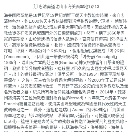
忠清南道瑞山市海美面聖地1路13
海美國際聖地是18世紀至19世紀朝鮮王朝天主教迫害時期，來自忠
清道各地、約1,000名天主教信徒遭到活埋殉教的歷史現場。 朝鮮時
代，海美縣監擁有處決忠清左道重大罪犯的權限，因此被逮捕的天主
教信徒多在海美邑城西門外的石橋遭到處刑。然而，到了1866年丙
寅迫害期間，由於遭逮捕的信徒人數過多，官府便在海美川旁挖掘大
坑，將眾多信徒集體活埋。 相傳，臨終前的信徒們不斷高聲祈禱、
呼喊「耶穌、瑪利亞(예수 마리아)」，但附近居民誤聽成「여수머리
(Yeosumeori)」，因此這一帶後來被稱為「여숫골(Yeosutgol)」。
1935年，瑞山天主堂的范巴羅(Bambaro)神父根據當年目擊者的證
詞，發掘出部分殉教者遺骸，這段塵封已久的迫害歷史才得以重見天
日。出土的遺骸最初安葬於上洪里公所，並於1995年遷葬至現址妥
善保存。 之後，天主教信徒透過宣傳與募款，於2003年正式建成這
座聖地，並與海美聖地教堂一同興建了高16公尺的海美殉教塔以及無
名殉教者之墓，紀念所有為信仰犧牲的無名殉道者。 2014年，梵蒂
岡將海美的三位殉教者冊封為真福(Blessed)，同年教宗方濟各(Pope
Francis)親自造訪此地，使海美國際聖地成為韓國最具代表性的天主
教朝聖地之一。 此外，這裡也是瑞山 Arame 路(아라메길)「海美國
際聖地之路」的起點與終點。沿著朝聖步道前行，可抵達大峴嶺(한
티고개)，這裡正是過去將天主教殉教者押送至海美受刑的歷史路線。
周邊還有許多值得一遊的景點，包括海美邑城、海美鄉校、海美市