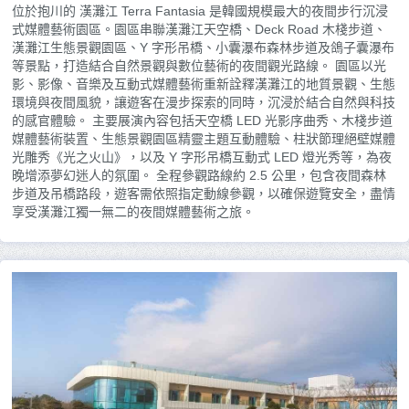
位於抱川的 漢灘江 Terra Fantasia 是韓國規模最大的夜間步行沉浸
式媒體藝術園區。園區串聯漢灘江天空橋、Deck Road 木棧步道、
漢灘江生態景觀園區、Y 字形吊橋、小囊瀑布森林步道及鴿子囊瀑布
等景點，打造結合自然景觀與數位藝術的夜間觀光路線。 園區以光
影、影像、音樂及互動式媒體藝術重新詮釋漢灘江的地質景觀、生態
環境與夜間風貌，讓遊客在漫步探索的同時，沉浸於結合自然與科技
的感官體驗。 主要展演內容包括天空橋 LED 光影序曲秀、木棧步道
媒體藝術裝置、生態景觀園區精靈主題互動體驗、柱狀節理絕壁媒體
光雕秀《光之火山》，以及 Y 字形吊橋互動式 LED 燈光秀等，為夜
晚增添夢幻迷人的氛圍。 全程參觀路線約 2.5 公里，包含夜間森林
步道及吊橋路段，遊客需依照指定動線參觀，以確保遊覽安全，盡情
享受漢灘江獨一無二的夜間媒體藝術之旅。