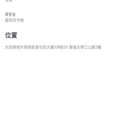
免費
화장실
提供洗手間
位置
大邱廣域市壽城區達句伐大路528街15 壽城大學江山館2樓