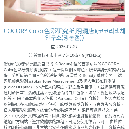
COCORY Color色彩研究所(明洞店)(코코리색채
연구소(명동점))
2026-07-27
首爾特別市中區明洞10街7-9(明洞2街)
[透過色彩發現專屬於自己的 K-Beauty] 位於首爾明洞的COCORY
Color色彩研究所(明洞店)，是一間以個人膚色、臉型與身形特徵為基
礎，分析最適合個人色彩與造型的 沉浸式 K-Beauty 體驗空間。 透
過肌膚色彩測量(Skin Tone Measurement)及個人色彩布料測試
(Color Draping)，分析個人的明度、彩度及色相傾向，並提供可實際
運用於日常生活的建議，例如適合的口紅色系、飾品、髮色及彩妝配
色等。 除了基本的個人色彩（Personal Color）分析外，館內亦採預
約制提供多元體驗課程，包括：臉型與體型分析、五官與彩妝分析、
個人專屬彩妝服務、綜合分析套裝課程等。 課程可選擇韓文、英
文、中文及日文四種語言，因此海外旅客也能輕鬆體驗。預約方式為
透過官方網站，選擇欲體驗的課程、日期及使用語言即可。 由於位
於明洞核心商圈，非常適合安排在購物或市區觀光行程中。分析完成