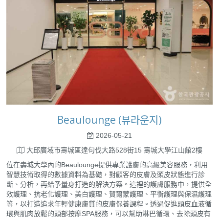
Beaulounge (뷰라운지)
2026-05-21
大邱廣域市壽城區達句伐大路528街15 壽城大學江山館2樓
位在壽城大學內的Beaulounge提供專業護膚的高級美容服務，利用
智慧技術取得的數據資料為基礎，對顧客的皮膚及頭皮狀態進行診
斷、分析，再給予量身打造的解決方案。這裡的護膚服務中，提供全
效護理、抗老化護理、美白護理、賀爾蒙護理、平衡護理與保濕護理
等，以打造追求年輕健康膚質的皮膚保養課程。透過促進頭皮血液循
環與肌肉放鬆的頭部按摩SPA服務，可以幫助淋巴循環、去除頭皮有