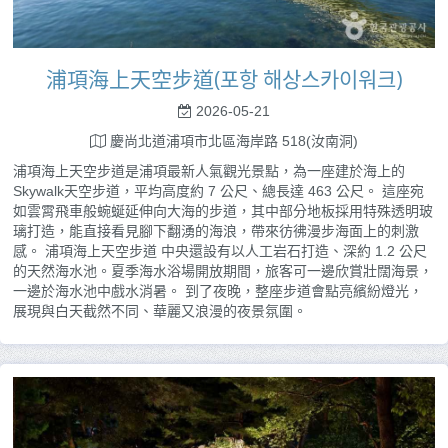
浦項海上天空步道(포항 해상스카이워크)
2026-05-21
慶尚北道浦項市北區海岸路 518(汝南洞)
浦項海上天空步道是浦項最新人氣觀光景點，為一座建於海上的
Skywalk天空步道，平均高度約 7 公尺、總長達 463 公尺。 這座宛
如雲霄飛車般蜿蜒延伸向大海的步道，其中部分地板採用特殊透明玻
璃打造，能直接看見腳下翻湧的海浪，帶來彷彿漫步海面上的刺激
感。 浦項海上天空步道 中央還設有以人工岩石打造、深約 1.2 公尺
的天然海水池。夏季海水浴場開放期間，旅客可一邊欣賞壯闊海景，
一邊於海水池中戲水消暑。 到了夜晚，整座步道會點亮繽紛燈光，
展現與白天截然不同、華麗又浪漫的夜景氛圍。