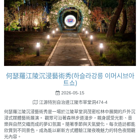
何瑟羅江陵沉浸藝術秀(하슬라강릉 이머시브아
트쇼)
2026-05-15
江源特別自治道江陵市草堂洞474-4
何瑟羅江陵沉浸藝術秀是一場於江陵草堂洞茂密松林中展開的戶外沉
浸式媒體藝術展演。 觀眾可沿著森林步道漫步，親身感受光影、音
樂與自然交織而成的夢幻氛圍。隨著季節與天氣變化，每次造訪都能
欣賞到不同景色，成為能以嶄新方式體驗江陵夜晚魅力的特色夜間觀
光內容。