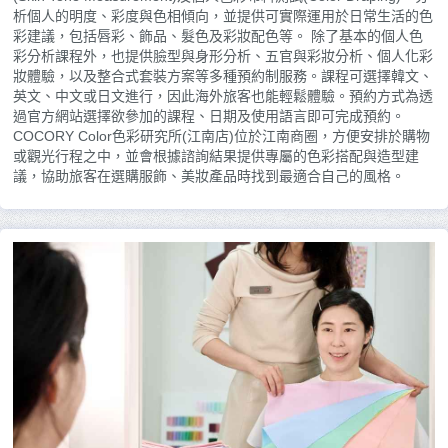
析個人的明度、彩度與色相傾向，並提供可實際運用於日常生活的色
彩建議，包括唇彩、飾品、髮色及彩妝配色等。 除了基本的個人色
彩分析課程外，也提供臉型與身形分析、五官與彩妝分析、個人化彩
妝體驗，以及整合式套裝方案等多種預約制服務。課程可選擇韓文、
英文、中文或日文進行，因此海外旅客也能輕鬆體驗。預約方式為透
過官方網站選擇欲參加的課程、日期及使用語言即可完成預約。
COCORY Color色彩研究所(江南店)位於江南商圈，方便安排於購物
或觀光行程之中，並會根據諮詢結果提供專屬的色彩搭配與造型建
議，協助旅客在選購服飾、美妝產品時找到最適合自己的風格。