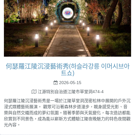
何瑟羅江陵沉浸藝術秀(하슬라강릉 이머시브아
트쇼)
2026-05-15
江源特別自治道江陵市草堂洞474-4
何瑟羅江陵沉浸藝術秀是一場於江陵草堂洞茂密松林中展開的戶外沉
浸式媒體藝術展演。 觀眾可沿著森林步道漫步，親身感受光影、音
樂與自然交織而成的夢幻氛圍。隨著季節與天氣變化，每次造訪都能
欣賞到不同景色，成為能以嶄新方式體驗江陵夜晚魅力的特色夜間觀
光內容。