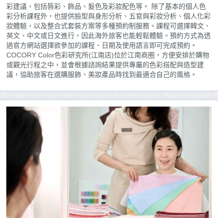
彩建議，包括唇彩、飾品、髮色及彩妝配色等。 除了基本的個人色
彩分析課程外，也提供臉型與身形分析、五官與彩妝分析、個人化彩
妝體驗，以及整合式套裝方案等多種預約制服務。課程可選擇韓文、
英文、中文或日文進行，因此海外旅客也能輕鬆體驗。預約方式為透
過官方網站選擇欲參加的課程、日期及使用語言即可完成預約。
COCORY Color色彩研究所(江南店)位於江南商圈，方便安排於購物
或觀光行程之中，並會根據諮詢結果提供專屬的色彩搭配與造型建
議，協助旅客在選購服飾、美妝產品時找到最適合自己的風格。