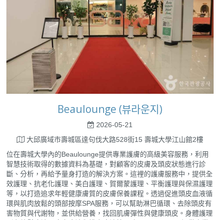
Beaulounge (뷰라운지)
2026-05-21
大邱廣域市壽城區達句伐大路528街15 壽城大學江山館2樓
位在壽城大學內的Beaulounge提供專業護膚的高級美容服務，利用
智慧技術取得的數據資料為基礎，對顧客的皮膚及頭皮狀態進行診
斷、分析，再給予量身打造的解決方案。這裡的護膚服務中，提供全
效護理、抗老化護理、美白護理、賀爾蒙護理、平衡護理與保濕護理
等，以打造追求年輕健康膚質的皮膚保養課程。透過促進頭皮血液循
環與肌肉放鬆的頭部按摩SPA服務，可以幫助淋巴循環、去除頭皮有
害物質與代謝物，並供給營養，找回肌膚彈性與健康頭皮。身體護理