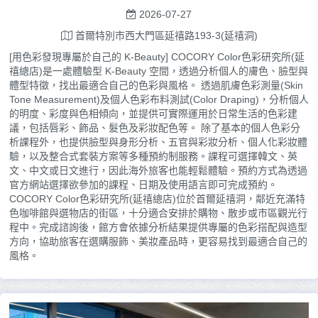
2026-07-27
首爾特別市西大門區延禧路193-3(延禧洞)
[用色彩發現專屬於自己的 K-Beauty] COCORY Color色彩研究所(延
禧總店)是一處體驗型 K-Beauty 空間，透過分析個人的膚色、臉型與
體型特徵，找出最適合自己的色彩與風格。 透過肌膚色彩測量(Skin
Tone Measurement)及個人色彩布料測試(Color Draping)，分析個人
的明度、彩度與色相傾向，並提供可實際運用於日常生活的色彩建
議，包括唇彩、飾品、髮色及彩妝配色等。 除了基本的個人色彩分
析課程外，也提供臉型與身形分析、五官與彩妝分析、個人化彩妝體
驗，以及整合式套裝方案等多種預約制服務。課程可選擇韓文、英
文、中文或日文進行，因此海外旅客也能輕鬆體驗。預約方式為透過
官方網站選擇欲參加的課程、日期及使用語言即可完成預約。
COCORY Color色彩研究所(延禧總店)位於首爾延禧洞，鄰近充滿特
色咖啡館與選物店的街區，十分適合安排於購物、散步或市區觀光行
程中。完成諮詢後，館方會依據分析結果提供專屬的色彩搭配與造型
方向，協助旅客在選購服飾、美妝產品時，更容易找到最適合自己的
風格。