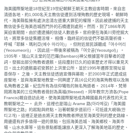
海美國際聖地是18世紀至19世紀朝鮮王朝天主教迫害時期，來自忠
清道各地、約1,000名天主教信徒遭到活埋殉教的歷史現場。 朝鮮時
代，海美縣監擁有處決忠清左道重大罪犯的權限，因此被逮捕的天主
教信徒多在海美邑城西門外的石橋遭到處刑。然而，到了1866年丙
寅迫害期間，由於遭逮捕的信徒人數過多，官府便在海美川旁挖掘大
坑，將眾多信徒集體活埋。 相傳，臨終前的信徒們不斷高聲祈禱、
呼喊「耶穌、瑪利亞(예수 마리아)」，但附近居民誤聽成「여수머리
(Yeosumeori)」，因此這一帶後來被稱為「여숫골(Yeosutgol)」。
1935年，瑞山天主堂的范巴羅(Bambaro)神父根據當年目擊者的證
詞，發掘出部分殉教者遺骸，這段塵封已久的迫害歷史才得以重見天
日。出土的遺骸最初安葬於上洪里公所，並於1995年遷葬至現址妥
善保存。 之後，天主教信徒透過宣傳與募款，於2003年正式建成這
座聖地，並與海美聖地教堂一同興建了高16公尺的海美殉教塔以及無
名殉教者之墓，紀念所有為信仰犧牲的無名殉道者。 2014年，梵蒂
岡將海美的三位殉教者冊封為真福(Blessed)，同年教宗方濟各(Pope
Francis)親自造訪此地，使海美國際聖地成為韓國最具代表性的天主
教朝聖地之一。 此外，這裡也是瑞山 Arame 路(아라메길)「海美國
際聖地之路」的起點與終點。沿著朝聖步道前行，可抵達大峴嶺(한
티고개)，這裡正是過去將天主教殉教者押送至海美受刑的歷史路線。
周邊還有許多值得一遊的景點，包括海美邑城、海美鄉校、海美市
場、山水水庫等。這些景點都能讓旅人更深入了解海美地區的歷史、