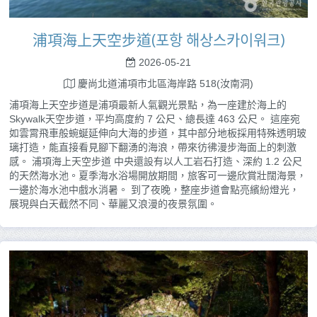
浦項海上天空步道(포항 해상스카이워크)
2026-05-21
慶尚北道浦項市北區海岸路 518(汝南洞)
浦項海上天空步道是浦項最新人氣觀光景點，為一座建於海上的
Skywalk天空步道，平均高度約 7 公尺、總長達 463 公尺。 這座宛
如雲霄飛車般蜿蜒延伸向大海的步道，其中部分地板採用特殊透明玻
璃打造，能直接看見腳下翻湧的海浪，帶來彷彿漫步海面上的刺激
感。 浦項海上天空步道 中央還設有以人工岩石打造、深約 1.2 公尺
的天然海水池。夏季海水浴場開放期間，旅客可一邊欣賞壯闊海景，
一邊於海水池中戲水消暑。 到了夜晚，整座步道會點亮繽紛燈光，
展現與白天截然不同、華麗又浪漫的夜景氛圍。