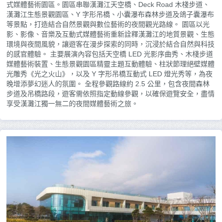
式媒體藝術園區。園區串聯漢灘江天空橋、Deck Road 木棧步道、
漢灘江生態景觀園區、Y 字形吊橋、小囊瀑布森林步道及鴿子囊瀑布
等景點，打造結合自然景觀與數位藝術的夜間觀光路線。 園區以光
影、影像、音樂及互動式媒體藝術重新詮釋漢灘江的地質景觀、生態
環境與夜間風貌，讓遊客在漫步探索的同時，沉浸於結合自然與科技
的感官體驗。 主要展演內容包括天空橋 LED 光影序曲秀、木棧步道
媒體藝術裝置、生態景觀園區精靈主題互動體驗、柱狀節理絕壁媒體
光雕秀《光之火山》，以及 Y 字形吊橋互動式 LED 燈光秀等，為夜
晚增添夢幻迷人的氛圍。 全程參觀路線約 2.5 公里，包含夜間森林
步道及吊橋路段，遊客需依照指定動線參觀，以確保遊覽安全，盡情
享受漢灘江獨一無二的夜間媒體藝術之旅。