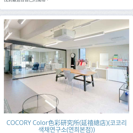
COCORY Color色彩研究所(延禧總店)(코코리
색채연구소(연희본점))