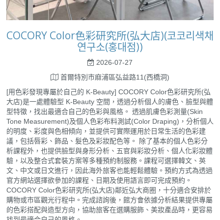
COCORY Color色彩研究所(弘大店)(코코리색채
연구소(홍대점))
2026-07-27
首爾特別市麻浦區弘益路11(西橋洞)
[用色彩發現專屬於自己的 K-Beauty] COCORY Color色彩研究所(弘
大店)是一處體驗型 K-Beauty 空間，透過分析個人的膚色、臉型與體
型特徵，找出最適合自己的色彩與風格。 透過肌膚色彩測量(Skin
Tone Measurement)及個人色彩布料測試(Color Draping)，分析個人
的明度、彩度與色相傾向，並提供可實際運用於日常生活的色彩建
議，包括唇彩、飾品、髮色及彩妝配色等。 除了基本的個人色彩分
析課程外，也提供臉型與身形分析、五官與彩妝分析、個人化彩妝體
驗，以及整合式套裝方案等多種預約制服務。課程可選擇韓文、英
文、中文或日文進行，因此海外旅客也能輕鬆體驗。預約方式為透過
官方網站選擇欲參加的課程、日期及使用語言即可完成預約。
COCORY Color色彩研究所(弘大店)鄰近弘大商圈，十分適合安排於
購物或市區觀光行程中。完成諮詢後，館方會依據分析結果提供專屬
的色彩搭配與造型方向，協助旅客在選購服飾、美妝產品時，更容易
找到最適合自己的風格。