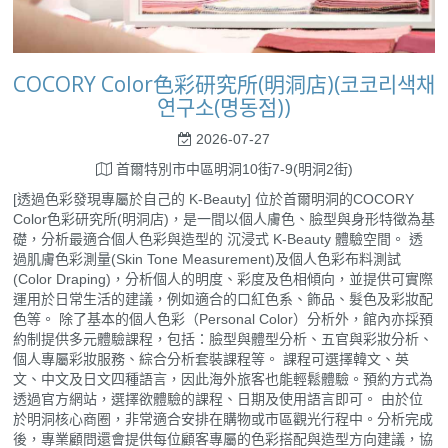
COCORY Color色彩研究所(明洞店)(코코리색채
연구소(명동점))
2026-07-27
首爾特別市中區明洞10街7-9(明洞2街)
[透過色彩發現專屬於自己的 K-Beauty] 位於首爾明洞的COCORY
Color色彩研究所(明洞店)，是一間以個人膚色、臉型與身形特徵為基
礎，分析最適合個人色彩與造型的 沉浸式 K-Beauty 體驗空間。 透
過肌膚色彩測量(Skin Tone Measurement)及個人色彩布料測試
(Color Draping)，分析個人的明度、彩度及色相傾向，並提供可實際
運用於日常生活的建議，例如適合的口紅色系、飾品、髮色及彩妝配
色等。 除了基本的個人色彩（Personal Color）分析外，館內亦採預
約制提供多元體驗課程，包括：臉型與體型分析、五官與彩妝分析、
個人專屬彩妝服務、綜合分析套裝課程等。 課程可選擇韓文、英
文、中文及日文四種語言，因此海外旅客也能輕鬆體驗。預約方式為
透過官方網站，選擇欲體驗的課程、日期及使用語言即可。 由於位
於明洞核心商圈，非常適合安排在購物或市區觀光行程中。分析完成
後，專業顧問還會提供每位顧客專屬的色彩搭配與造型方向建議，協