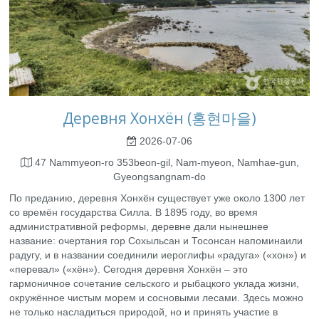
Деревня Хонхён (홍현마을)
2026-07-06
47 Nammyeon-ro 353beon-gil, Nam-myeon, Namhae-gun,
Gyeongsangnam-do
По преданию, деревня Хонхён существует уже около 1300 лет
со времён государства Силла. В 1895 году, во время
административной реформы, деревне дали нынешнее
название: очертания гор Сохыльсан и Тосонсан напоминаили
радугу, и в названии соединили иероглифы «радуга» («хон») и
«перевал» («хён»). Сегодня деревня Хонхён – это
гармоничное сочетание сельского и рыбацкого уклада жизни,
окружённое чистым морем и сосновыми лесами. Здесь можно
не только насладиться природой, но и принять участие в