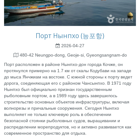
Порт Нынпхо (능포항)
2026-04-27
480-42 Neungpo-dong, Geoje-si, Gyeongsangnam-do
Порт расположен в районе Нынпхо-дон города Кочже, он
протянулся примерно на 1.7 км от скалы Кодубави на западе
до мыса Янчжиам на востоке. С южной стороны к порту ведет
дорога, соединяющая его с районом Чансынпхо. В 1971 году
Нынпхо был официально признан государственным
рыболовным портом, а в 1989 году здесь завершилось
строительство основных объектов инфраструктуры, включая
волнорезы и причальные сооружения. Сегодня Нынпхо
выполняет не только ключевую роль в обеспечении
безопасной стоянки рыболовных судов, выращивании и
распределении морепродуктов, но и активно развивается как
современное пространство для отдыха.