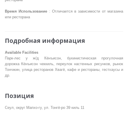
ресторана
Время Использование
: Отличается в зависимости от магазина
или ресторана
Подробная информация
Available Facilities
Парк-лес у ж/д Кёнъисон, букинистическая прогулочная
дорожка Кёнъисон чеккиль, переулок настенных рисунков, рынок
Тончжин, улица ресторанов Хвагё, кафе и рестораны, гестхаусы и
др.
Позиция
Сеул, округ Мапхо-гу, ул. Тонгё-ро 39 киль 11