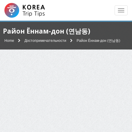
Men
Район Ённам-дон (연남동)
Home
Достопримечательности
Район Ённам-дон (연남동)