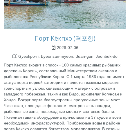
Порт Кёкпхо (격포항)
2026-07-06
Gyeokpo-ri, Byeonsan-myeon, Buan-gun, Jeonbuk-do
Порт Кёкпхо входит в список «100 самых красивых рыбацких
деревень Кореи», составленный Министерством океанов и
рыболовства Республики Корея. С 1 марта 1986 года он имеет
статус порта первой категории и является важным морским
транспортным узлом, связывающим материк с островами
западного побережья, такими как Видо, архипелаг Когунсан и
Хондо. Вокруг порта благоустроены прогулочные зоны: мост
Чхэсоккан, площадь с фонтаном, смотровые площадки,
рыболовные зоны, пешеходные мосты и световые башни.
Яхтенная гавань оборудована причалами на 37 судов и всей
необходимой инфраструктурой. Прибрежные воды в районе
порта Кёкпхо славятся богатством морепродуктов. В сезоны