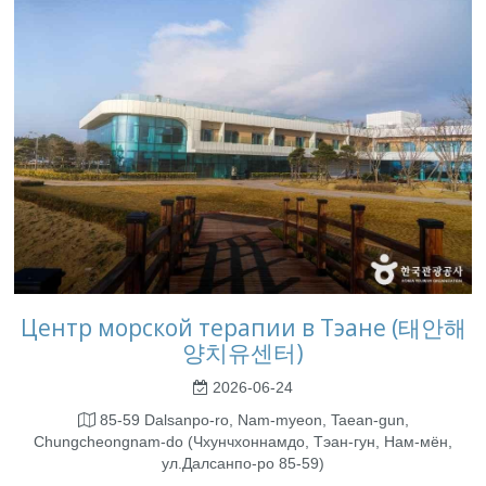
Центр морской терапии в Тэане (태안해
양치유센터)
2026-06-24
85-59 Dalsanpo-ro, Nam-myeon, Taean-gun,
Chungcheongnam-do (Чхунчхоннамдо, Тэан-гун, Нам-мён,
ул.Далсанпо-ро 85-59)