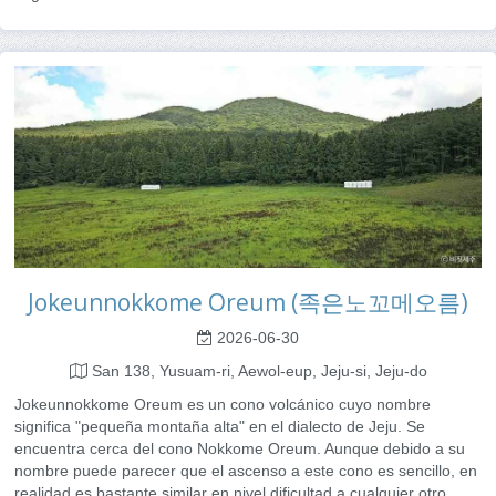
Jokeunnokkome Oreum (족은노꼬메오름)
2026-06-30
San 138, Yusuam-ri, Aewol-eup, Jeju-si, Jeju-do
Jokeunnokkome Oreum es un cono volcánico cuyo nombre
significa "pequeña montaña alta" en el dialecto de Jeju. Se
encuentra cerca del cono Nokkome Oreum. Aunque debido a su
nombre puede parecer que el ascenso a este cono es sencillo, en
realidad es bastante similar en nivel dificultad a cualquier otro