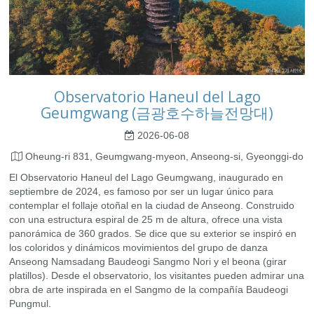
Observatorio Haneul del Lago
Geumgwang (금광호수하늘전망대)
2026-06-08
Oheung-ri 831, Geumgwang-myeon, Anseong-si, Gyeonggi-do
El Observatorio Haneul del Lago Geumgwang, inaugurado en
septiembre de 2024, es famoso por ser un lugar único para
contemplar el follaje otoñal en la ciudad de Anseong. Construido
con una estructura espiral de 25 m de altura, ofrece una vista
panorámica de 360 ​​grados. Se dice que su exterior se inspiró en
los coloridos y dinámicos movimientos del grupo de danza
Anseong Namsadang Baudeogi Sangmo Nori y el beona (girar
platillos). Desde el observatorio, los visitantes pueden admirar una
obra de arte inspirada en el Sangmo de la compañía Baudeogi
Pungmul.