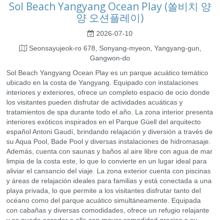
Sol Beach Yangyang Ocean Play (쏠비치 양
양 오션플레이)
2026-07-10
Seonsayujeok-ro 678, Sonyang-myeon, Yangyang-gun,
Gangwon-do
Sol Beach Yangyang Ocean Play es un parque acuático temático
ubicado en la costa de Yangyang. Equipado con instalaciones
interiores y exteriores, ofrece un completo espacio de ocio donde
los visitantes pueden disfrutar de actividades acuáticas y
tratamientos de spa durante todo el año. La zona interior presenta
interiores exóticos inspirados en el Parque Güell del arquitecto
español Antoni Gaudí, brindando relajación y diversión a través de
su Aqua Pool, Bade Pool y diversas instalaciones de hidromasaje.
Además, cuenta con saunas y baños al aire libre con agua de mar
limpia de la costa este, lo que lo convierte en un lugar ideal para
aliviar el cansancio del viaje. La zona exterior cuenta con piscinas
y áreas de relajación ideales para familias y está conectada a una
playa privada, lo que permite a los visitantes disfrutar tanto del
océano como del parque acuático simultáneamente. Equipada
con cabañas y diversas comodidades, ofrece un refugio relajante
y se puede acceder a ella con mayor comodidad gracias a su