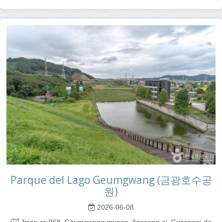
Parque del Lago Geumgwang (금광호수공
원)
2026-06-08
Jinan-ro 968, Geumgwang-myeon, Anseong-si, Gyeonggi-do