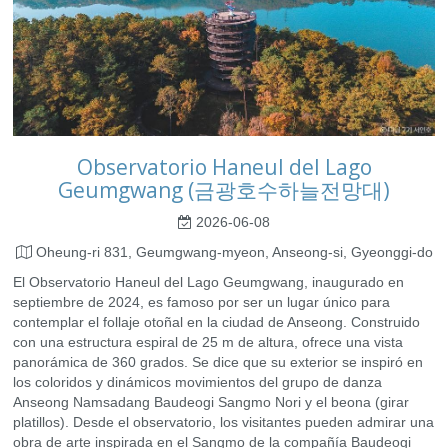
Observatorio Haneul del Lago
Geumgwang (금광호수하늘전망대)
2026-06-08
Oheung-ri 831, Geumgwang-myeon, Anseong-si, Gyeonggi-do
El Observatorio Haneul del Lago Geumgwang, inaugurado en
septiembre de 2024, es famoso por ser un lugar único para
contemplar el follaje otoñal en la ciudad de Anseong. Construido
con una estructura espiral de 25 m de altura, ofrece una vista
panorámica de 360 ​​grados. Se dice que su exterior se inspiró en
los coloridos y dinámicos movimientos del grupo de danza
Anseong Namsadang Baudeogi Sangmo Nori y el beona (girar
platillos). Desde el observatorio, los visitantes pueden admirar una
obra de arte inspirada en el Sangmo de la compañía Baudeogi