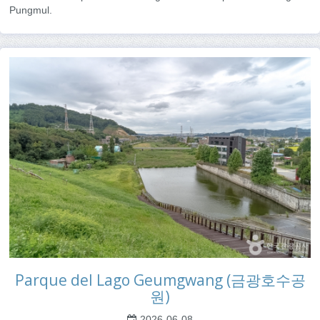
Pungmul.
Parque del Lago Geumgwang (금광호수공
원)
2026-06-08