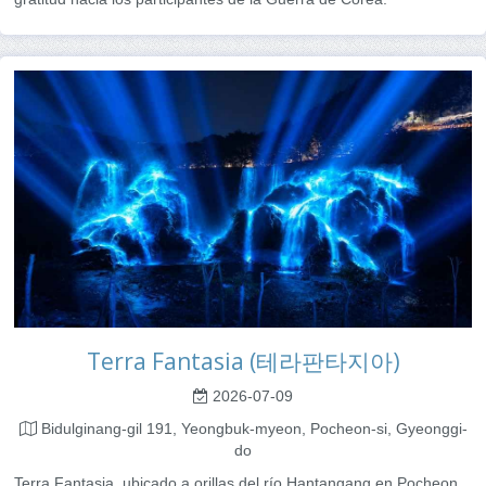
Terra Fantasia (테라판타지아)
2026-07-09
Bidulginang-gil 191, Yeongbuk-myeon, Pocheon-si, Gyeonggi-
do
Terra Fantasia, ubicado a orillas del río Hantangang en Pocheon,