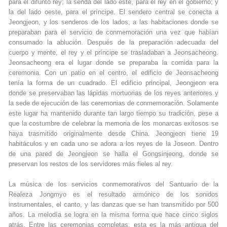
para el difunto rey; la senda del lado este, para el rey en el gobierno; y
la del lado oeste, para el príncipe. El sendero central se conecta a
Jeongjeon, y los senderos de los lados, a las habitaciones donde se
preparaban para el servicio de conmemoración una vez que habían
consumado la ablución. Después de la preparación adecuada del
cuerpo y mente, el rey y el príncipe se trasladaban a Jeonsacheong.
Jeonsacheong era el lugar donde se preparaba la comida para la
ceremonia. Con un patio en el centro, el edificio de Jeonsacheong
tenía la forma de un cuadrado. El edificio principal, Jeongjeon era
donde se preservaban las lápidas mortuorias de los reyes anteriores y
la sede de ejecución de las ceremonias de conmemoración. Solamente
este lugar ha mantenido durante tan largo tiempo su tradición, pese a
que la costumbre de celebrar la memoria de los monarcas exitosos se
haya trasmitido originalmente desde China. Jeongjeon tiene 19
habitáculos y en cada uno se adora a los reyes de la Joseon. Dentro
de una pared de Jeongjeon se halla el Gongsinjeong, donde se
preservan los restos de los servidores más fieles al rey.
La música de los servicios conmemorativos del Santuario de la
Realeza Jongmyo es el resultado armónico de los sonidos
instrumentales, el canto, y las danzas que se han transmitido por 500
años. La melodía se logra en la misma forma que hace cinco siglos
atrás. Entre las ceremonias completas, esta es la más antigua del