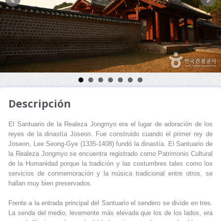
Descripción
El Santuario de la Realeza Jongmyo era el lugar de adoración de los
reyes de la dinastía Joseon. Fue construido cuando el primer rey de
Joseon, Lee Seong-Gye (1335-1408) fundó la dinastía. El Santuario de
la Realeza Jongmyo se encuentra registrado como Patrimonio Cultural
de la Humanidad porque la tradición y las costumbres tales como los
servicios de conmemoración y la música tradicional entre otros, se
hallan muy bien preservados.
Frente a la entrada principal del Santuario el sendero se divide en tres.
La senda del medio, levemente más elevada que los de los lados, era